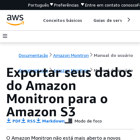
Português
Preferências
Entre em contato conosco
F
Conceitos básicos
Guias de serviço
Documentação
Amazon Monitron
Manual do usuário
Exportar seus dados
Documentação
Amazon Monitron
Manual do usuário
do Amazon
Monitron para o
Amazon S3
PDF
RSS
Markdown
Modo de foco
O Amazon Monitron não está mais aberto a novos