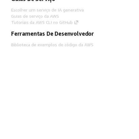
Escolher um serviço de IA generativa
Guias de serviço da AWS
Tutoriais da AWS CLI no GitHub
Ferramentas De Desenvolvedor
Biblioteca de exemplos de código da AWS
AWS CLI
Centro de Builders AWS
Blog de ferramentas para desenvolvedores da
AWS
Links Úteis
Baixar servidor MCP de documentos da AWS
Faça login no Console da AWS
AWS re:Post
Privacidade
Termos do site
Preferências de
cookies
© 2026, Amazon Web Services, Inc. ou
suas afiliadas. Todos os direitos reservados.