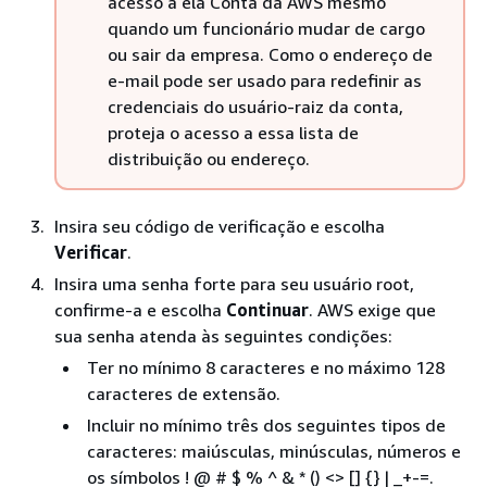
acesso a ela Conta da AWS mesmo
quando um funcionário mudar de cargo
ou sair da empresa. Como o endereço de
e-mail pode ser usado para redefinir as
credenciais do usuário-raiz da conta,
proteja o acesso a essa lista de
distribuição ou endereço.
Insira seu código de verificação e escolha
Verificar
.
Insira uma senha forte para seu usuário root,
confirme-a e escolha
Continuar
. AWS exige que
sua senha atenda às seguintes condições:
Ter no mínimo 8 caracteres e no máximo 128
caracteres de extensão.
Incluir no mínimo três dos seguintes tipos de
caracteres: maiúsculas, minúsculas, números e
os símbolos ! @ # $ % ^ & * () <> []
{
} | _+-=.