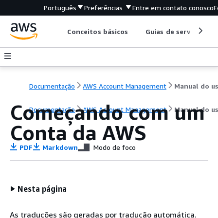
Português
Preferências
Entre em contato conosco
F
Conceitos básicos
Guias de serviço
Documentação
AWS Account Management
Começando com um
Documentação
AWS Account Management
Manual do us
Conta da AWS
PDF
Markdown
Modo de foco
Nesta página
As traduções são geradas por tradução automática.