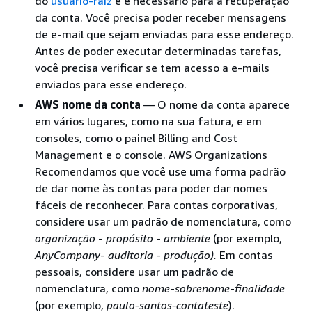
do
usuário-raiz
e é necessário para a recuperação
da conta. Você precisa poder receber mensagens
de e-mail que sejam enviadas para esse endereço.
Antes de poder executar determinadas tarefas,
você precisa verificar se tem acesso a e-mails
enviados para esse endereço.
AWS nome da conta
— O nome da conta aparece
em vários lugares, como na sua fatura, e em
consoles, como o painel Billing and Cost
Management e o console. AWS Organizations
Recomendamos que você use uma forma padrão
de dar nome às contas para poder dar nomes
fáceis de reconhecer. Para contas corporativas,
considere usar um padrão de nomenclatura, como
organização
-
propósito
-
ambiente
(por exemplo,
AnyCompany
-
auditoria
-
produção).
Em contas
pessoais, considere usar um padrão de
nomenclatura, como
nome
-
sobrenome
-
finalidade
(por exemplo,
paulo-santos-contateste
).