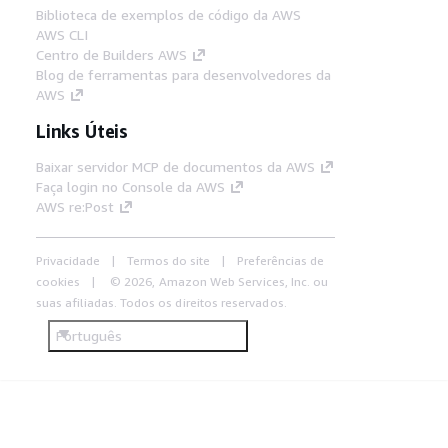
Biblioteca de exemplos de código da AWS
AWS CLI
Centro de Builders AWS
Blog de ferramentas para desenvolvedores da
AWS
Links Úteis
Baixar servidor MCP de documentos da AWS
Faça login no Console da AWS
AWS re:Post
Privacidade
Termos do site
Preferências de
cookies
© 2026, Amazon Web Services, Inc. ou
suas afiliadas. Todos os direitos reservados.
Português