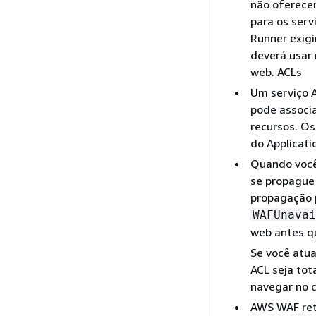
não oferece
para os serv
Runner exigi
deverá usar
web. ACLs
Um serviço 
pode associa
recursos. O
do Applicati
Quando você
se propague 
propagação 
WAFUnavai
web antes q
Se você atua
ACL seja tot
navegar no 
AWS WAF re