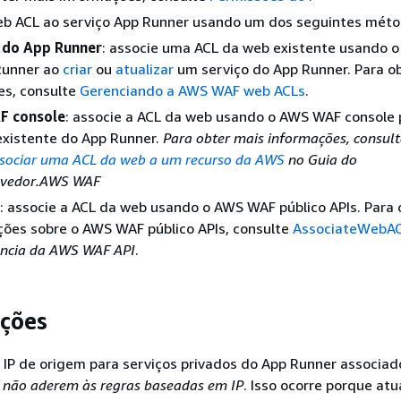
eb ACL ao serviço App Runner usando um dos seguintes méto
 do App Runner
: associe uma ACL da web existente usando o
Runner ao
criar
ou
atualizar
um serviço do App Runner. Para o
es, consulte
Gerenciando a AWS WAF web ACLs
.
F console
: associe a ACL da web usando o AWS WAF console
existente do App Runner.
Para obter mais informações, consul
sociar uma ACL da web a um recurso da AWS
no Guia do
lvedor.AWS WAF
: associe a ACL da web usando o AWS WAF público APIs. Para 
ões sobre o AWS WAF público APIs, consulte
AssociateWebA
ência da AWS WAF API
.
ções
 IP de origem para serviços privados do App Runner associa
 não aderem às regras baseadas em IP
. Isso ocorre porque at