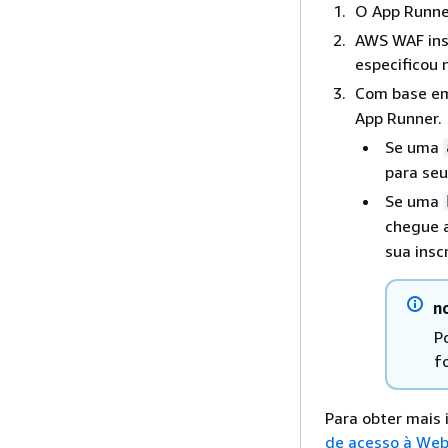
O App Runne
AWS WAF ins
especificou 
Com base em
App Runner.
Se uma
para seu
Se uma
chegue a
sua insc
n
P
f
Para obter mais
de acesso à Web