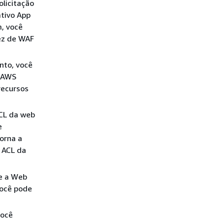
licitação
ativo App
m, você
z de WAF
nto, você
s AWS
recursos
CL da web
e
orna a
 ACL da
ue a Web
você pode
você