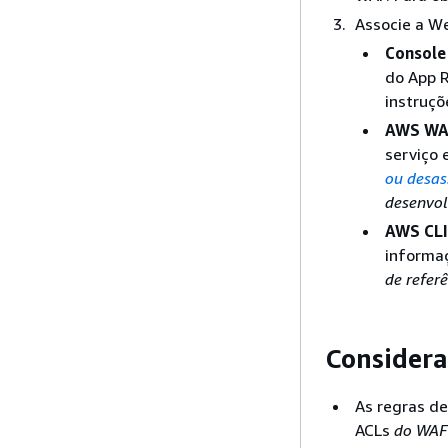
Associe a W
Console
do App 
instruçõ
AWS WA
serviço 
ou desas
desenvo
AWS CLI
informaç
de refer
Considera
As regras de
ACLs
do WAF