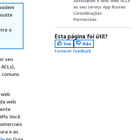
Associando o WAF web ACLs
 podem
ao seu serviço App Runner
Considerações
nsulte
Permissões
tre o
Esta página foi útil?
Sim
Não
Fornecer feedback
er seu
 ACLs),
s comuns
a web
 da web
mente
APIs Você
comerciais
ura e as
de
no Guia