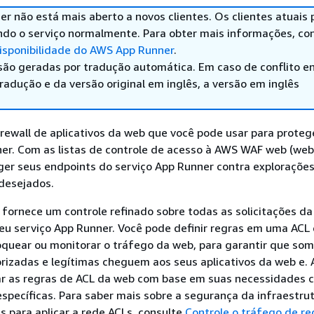
r não está mais aberto a novos clientes. Os clientes atuais
ndo o serviço normalmente. Para obter mais informações, co
sponibilidade do AWS App Runner
.
são geradas por tradução automática. Em caso de conflito en
adução e da versão original em inglês, a versão em inglês
ewall de aplicativos da web que você pode usar para proteg
er. Com as listas de controle de acesso à AWS WAF web (web
ger seus endpoints do serviço App Runner contra exploraçõe
ndesejados.
fornece um controle refinado sobre todas as solicitações d
eu serviço App Runner. Você pode definir regras em uma ACL
loquear ou monitorar o tráfego da web, para garantir que so
orizadas e legítimas cheguem aos seus aplicativos da web e. 
ar as regras de ACL da web com base em suas necessidades 
specíficas. Para saber mais sobre a segurança da infraestrut
s para aplicar a rede ACLs, consulte
Controle o tráfego de re