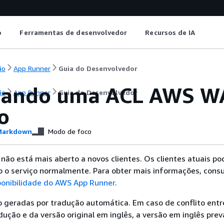
o
Ferramentas de desenvolvedor
Recursos de IA
ão
App Runner
Guia do Desenvolvedor
iando uma ACL AWS WA
ão
App Runner
Guia do Desenvolvedor
o
arkdown
Modo de foco
ão está mais aberto a novos clientes. Os clientes atuais p
o o serviço normalmente. Para obter mais informações, consu
onibilidade do AWS App Runner
.
 geradas por tradução automática. Em caso de conflito entr
ução e da versão original em inglês, a versão em inglês prev