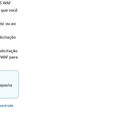
WS WAF
 que você
ou ao
ow
licitação
olicitação
 WAF para
esposta
controle