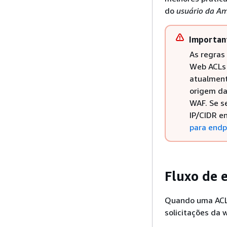
do
usuário da A
Importan
As regras
Web ACL
atualment
origem da
WAF. Se s
IP/CIDR e
para endp
Fluxo de 
Quando uma ACL 
solicitações da 