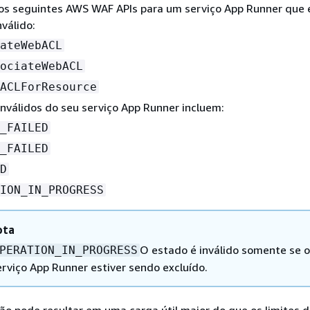
s seguintes AWS WAF APIs para um serviço App Runner que 
válido:
ateWebACL
ociateWebACL
ACLForResource
nválidos do seu serviço App Runner incluem:
_FAILED
_FAILED
D
ION_IN_PROGRESS
ota
O estado é inválido somente se o
PERATION_IN_PROGRESS
erviço App Runner estiver sendo excluído.
ção pode resultar em uma carga útil maior do que os limites 