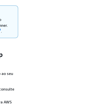
o
nner.
.
p
b ao seu
consulte
ara AWS