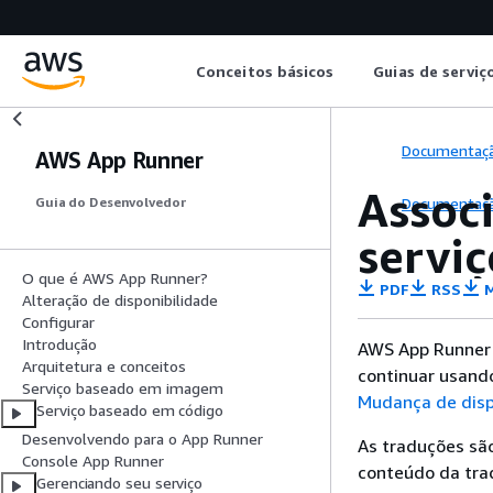
Conceitos básicos
Guias de serviç
Documentaç
AWS App Runner
Assoc
Documentaç
Guia do Desenvolvedor
serviç
O que é AWS App Runner?
PDF
RSS
M
Alteração de disponibilidade
Configurar
Introdução
AWS App Runner n
Arquitetura e conceitos
continuar usand
Serviço baseado em imagem
Mudança de disp
Serviço baseado em código
Desenvolvendo para o App Runner
As traduções são
Console App Runner
conteúdo da trad
Gerenciando seu serviço