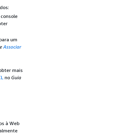
dos:
 console
bter
 para um
te
Associar
obter mais
CL
no
Guia
dos à Web
ualmente