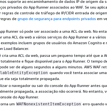
mos suporte ao encaminhamento de dados IP de origem da so
iços privados do App Runner associados ao WAF. Se seu aplic
r regras de controle de tráfego de IP/CIDR entrada de orige
 regras de
grupo de segurança para endpoints privados
em ve
App Runner só pode ser associado a uma ACL da web. No enta
r uma ACL da web a vários serviços do App Runner e a vário
s exemplos incluem grupos de usuários do Amazon Cognito e 
on Load Balancer.
 cria uma ACL da web, passa um pequeno tempo até que a A
totalmente e fique disponível para o App Runner. O tempo d
pode ser de alguns segundos a alguns minutos. AWS WAF ret
quando você tenta associar uma
lableEntityException
ue ela seja totalmente propagada.
lizar o navegador ou sair do console do App Runner antes q
almente propagada, a associação não ocorrerá. No entanto, 
console do App Runner.
torna um
erro quando 
WAFNonexistentItemException