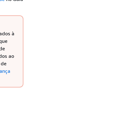
iados à
rque
de
dos ao
 de
rança