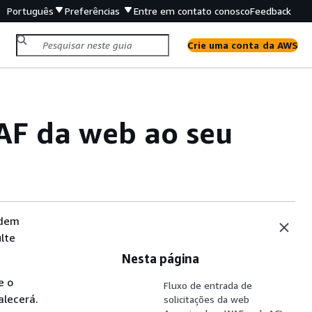
Português
Preferências
Entre em contato conosco
Feedback
Crie uma conta da AWS
F da web ao seu
odem
lte
Nesta página
e o
Fluxo de entrada de
alecerá.
solicitações da web