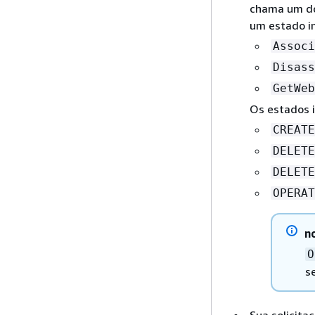
chama um do
um estado in
Associ
Disass
GetWeb
Os estados i
CREATE
DELETE
DELETE
OPERAT
n
O
s
Sua solicita