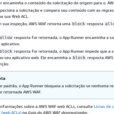
r encaminha o conteúdo da solicitação de origem para o. A
peciona a solicitação e compara seu conteúdo com as regras
na sua Web ACL.
 sua inspeção, AWS WAF retorna uma
resposta
block
all
resposta for retornada, o App Runner encaminha a so
allow
 aplicativo.
resposta for retornada, o App Runner impede que a s
block
o seu aplicativo web. Ele encaminha a
resposta AWS
block
rição.
ota
or padrão, o App Runner bloqueia a solicitação se nenhuma r
or retornada AWS WAF.
 informações sobre a AWS WAF web ACLs, consulte
Listas de 
 (web ACLs)
no
Guia do AWS WAF desenvolvedor
.