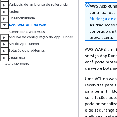
Variáveis de ambiente de referência
AWS App Runne
Redes
continuar usa
Observabilidade
Mudança de di
As traduções 
AWS WAF ACL da web
conteúdo da tr
Gerenciar a web ACLs
Arquivo de configuração do App Runner
prevalecerá.
API do App Runner
AWS WAF é um fir
Solução de problemas
serviço App Runn
Segurança
você pode prote
AWS Glossário
da web e bots i
Uma ACL da web 
recebidas para s
para permitir, b
solicitações aut
pode personaliz
e de segurança e
melhores prática