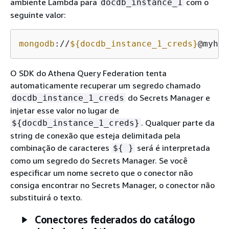
ambiente Lambda para
com o
docdb_instance_1
seguinte valor:
mongodb
://
$
{
docdb_instance_1_creds}
@myhos
O SDK do Athena Query Federation tenta
automaticamente recuperar um segredo chamado
do Secrets Manager e
docdb_instance_1_creds
injetar esse valor no lugar de
. Qualquer parte da
$
{
docdb_instance_1_creds}
string de conexão que esteja delimitada pela
combinação de caracteres
será é interpretada
$
{
}
como um segredo do Secrets Manager. Se você
especificar um nome secreto que o conector não
consiga encontrar no Secrets Manager, o conector não
substituirá o texto.
Conectores federados do catálogo