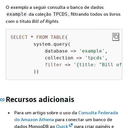
O exemplo a seguir consulta o banco de dados
da coleção
, filtrando todos os livros
example
TPCDS
com o título
Bill of Rights
.
SELECT
*
FROM
TABLE
(

        system.query(

            database 
=
>
'example'
,

            collection 
=
>
'tpcds'
,

filter
=
>
'
{
title: "Bill of R
        ))
Recursos adicionais
Para um artigo sobre o uso da
Consulta federada
do Amazon Athena
para conectar um banco de
dados MongoDB ao
Quick
para criar painéis e