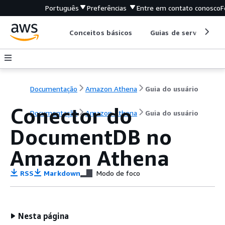
Português
Preferências
Entre em contato conosco
F
Conceitos básicos
Guias de serviço
Documentação
Amazon Athena
Guia do usuário
Conector do
Documentação
Amazon Athena
Guia do usuário
DocumentDB no
Amazon Athena
RSS
Markdown
Modo de foco
Nesta página