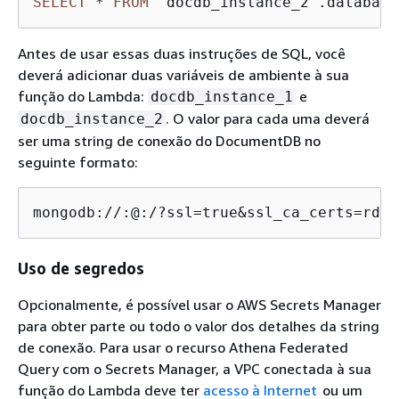
SELECT
*
FROM
 "docdb_instance_2".database
Antes de usar essas duas instruções de SQL, você
deverá adicionar duas variáveis de ambiente à sua
função do Lambda:
e
docdb_instance_1
. O valor para cada uma deverá
docdb_instance_2
ser uma string de conexão do DocumentDB no
seguinte formato:
mongodb://:@:/?ssl=true&ssl_ca_certs=rds-
Uso de segredos
Opcionalmente, é possível usar o AWS Secrets Manager
para obter parte ou todo o valor dos detalhes da string
de conexão. Para usar o recurso Athena Federated
Query com o Secrets Manager, a VPC conectada à sua
função do Lambda deve ter
acesso à Internet
ou um