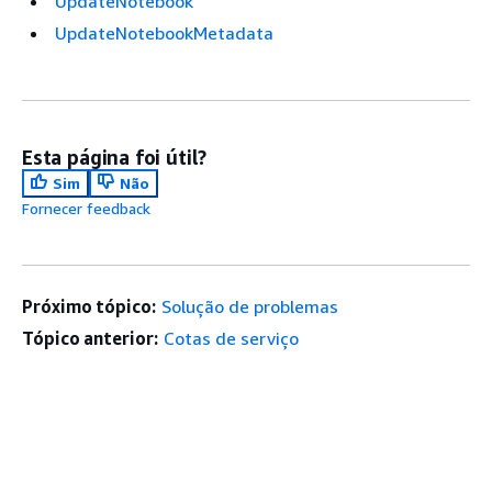
UpdateNotebook
UpdateNotebookMetadata
Esta página foi útil?
Sim
Não
Fornecer feedback
Próximo tópico:
Solução de problemas
Tópico anterior:
Cotas de serviço