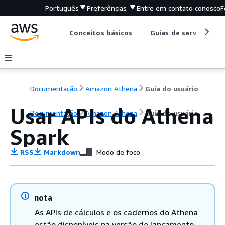
Português
Preferências
Entre em contato conosco
F
Conceitos básicos
Guias de serviço
Documentação
Amazon Athena
Guia do usuário
Usar APIs do Athena
Documentação
Amazon Athena
Guia do usuário
Spark
RSS
Markdown
Modo de foco
nota
As APIs de cálculos e os cadernos do Athena
estão disponíveis na versão de lançamento