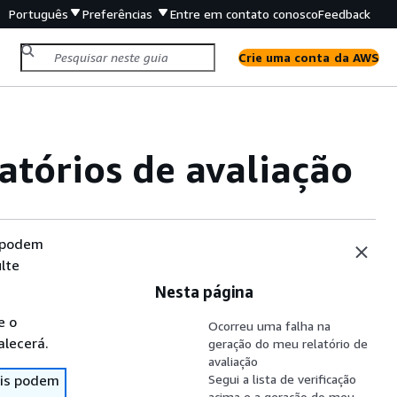
Português
Preferências
Entre em contato conosco
Feedback
Crie uma conta da AWS
atórios de avaliação
s podem
lte
Nesta página
e o
Ocorreu uma falha na
alecerá.
geração do meu relatório de
avaliação
ais podem
Segui a lista de verificação
acima e a geração do meu