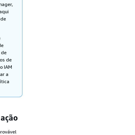
nager,
aqui
 de
e
de
s de
ios de
do IAM
ar a
ítica
iação
provável