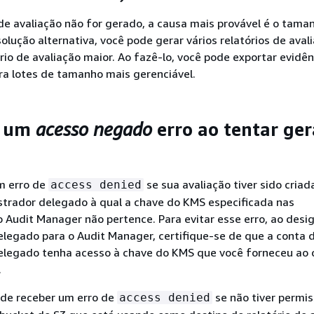
 de avaliação não for gerado, a causa mais provável é o tama
solução alternativa, você pode gerar vários relatórios de ava
rio de avaliação maior. Ao fazê-lo, você pode exportar evidê
ra lotes de tamanho mais gerenciável.
o um
acesso negado
erro ao tentar ge
m erro de
se sua avaliação tiver sido cria
access denied
strador delegado à qual a chave do KMS especificada nas
 Audit Manager não pertence. Para evitar esse erro, ao desi
legado para o Audit Manager, certifique-se de que a conta 
elegado tenha acesso à chave do KMS que você forneceu ao 
.
de receber um erro de
se não tiver permi
access denied