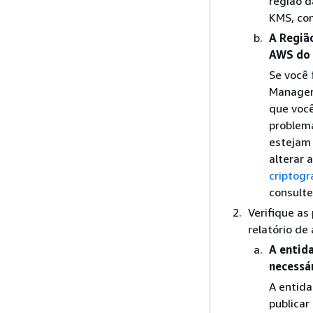
região d
KMS, co
A Regiã
AWS do 
Se você 
Manager
que você
problema
estejam 
alterar 
criptogr
consult
Verifique as
relatório de 
A entid
necessá
A entida
publicar