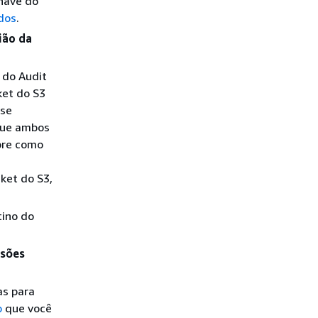
chave do
ados
.
ião da
 do Audit
ket do S3
sse
 que ambos
bre como
cket do S3,
tino do
ssões
as para
o
que você