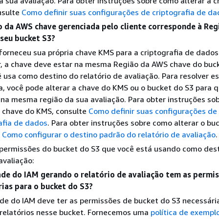
a sua avaliação. Para obter instruções sobre como alterar a 
nsulte
Como definir suas configurações de criptografia de d
o da AWS chave gerenciada pelo cliente corresponde à Reg
seu bucket S3?
forneceu sua própria chave KMS para a criptografia de dados
, a chave deve estar na mesma Região da AWS chave do buc
 usa como destino do relatório de avaliação. Para resolver e
, você pode alterar a chave do KMS ou o bucket do S3 para
na mesma região da sua avaliação. Para obter instruções so
a chave do KMS, consulte
Como definir suas configurações de
afia de dados
. Para obter instruções sobre como alterar o bu
e
Como configurar o destino padrão do relatório de avaliação
.
 permissões do bucket do S3 que você está usando como des
avaliação:
ade do IAM gerando o relatório de avaliação tem as permi
rias para o bucket do S3?
de do IAM deve ter as permissões de bucket do S3 necessári
 relatórios nesse bucket. Fornecemos uma
política de exempl