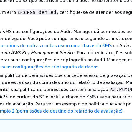
bucket do S3 que está usando como destino do relatório de a
 um erro
, certifique-se de atender aos seg
access denied
o KMS nas configurações do Audit Manager dá permissões ao
r delegado. Você pode configurar isso seguindo as instruçõ
e usuários de outras contas usem uma chave do KMS
no
Guia 
or do AWS Key Management Service
. Para obter instruções so
lterar suas configurações de criptografia no Audit Manager, c
 suas configurações de criptografia de dados
.
a política de permissões que concede acesso de gravação pa
 que está usando como destino do relatório de avaliação. Ma
ente, sua política de permissões contém uma ação
s3:PutO
 ARN do bucket do S3 e inclui a chave do KMS usada para crip
ios de avaliação. Para ver um exemplo de política que você po
mplo 2 (permissões de destino do relatório de avaliação)
.