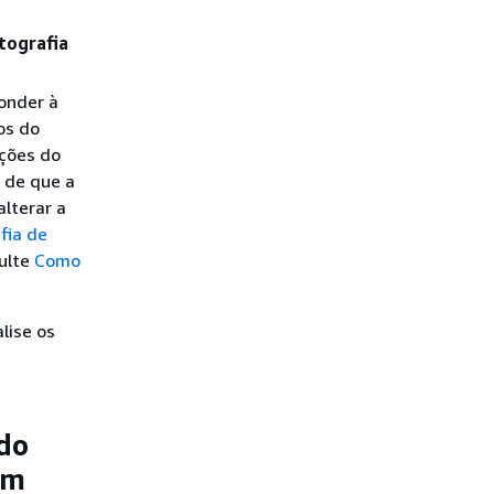
tografia
ponder à
os do
ções do
e de que a
lterar a
fia de
sulte
Como
lise os
 do
im