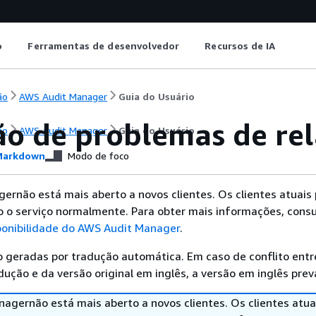
o
Ferramentas de desenvolvedor
Recursos de IA
ão
AWS Audit Manager
Guia do Usuário
ão de problemas de rel
ão
AWS Audit Manager
Guia do Usuário
arkdown
Modo de foco
ernão está mais aberto a novos clientes. Os clientes atuai
o o serviço normalmente. Para obter mais informações, consu
onibilidade do AWS Audit Manager
.
 geradas por tradução automática. Em caso de conflito entr
ução e da versão original em inglês, a versão em inglês prev
agernão está mais aberto a novos clientes. Os clientes atu