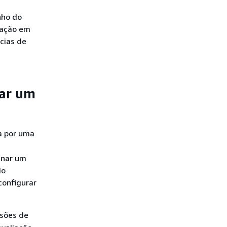
nho do
liação em
ncias de
rar um
da por uma
gnar um
do
configurar
ssões de