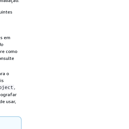
valiação.
uintes
es em
do
bre como
onsulte
ra o
is
,
bject
tografar
de usar,