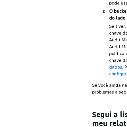
pode usa
O bucket
do lado
Se tiver
chave do
Audit Ma
Audit Ma
política
chave d
dados
. 
configur
Se você ainda nã
problemas a segu
Segui a li
meu relat