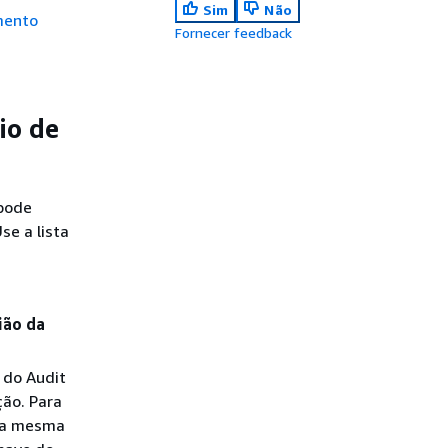
Sim
Não
mento
Fornecer feedback
io de
 pode
se a lista
ião da
 do Audit
ão. Para
 na mesma