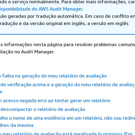
ndo o serviço normalmente. Para obter mais informações, co
sponibilidade do AWS Audit Manager
.
são geradas por tradução automática. Em caso de conflito en
adução e da versão original em inglês, a versão em inglês
as informações nesta página para resolver problemas comun
aliação no Audit Manager.
falha na geração do meu relatório de avaliação
a de verificação acima e a geração do meu relatório de avalia
m
 acesso negado erro ao tentar gerar um relatório
descompactar o relatório de avaliação
lho o nome de uma evidência em um relatório, não sou redir
alhes da mesma
 meu relatório de avaliação está paralisada In progress (Em