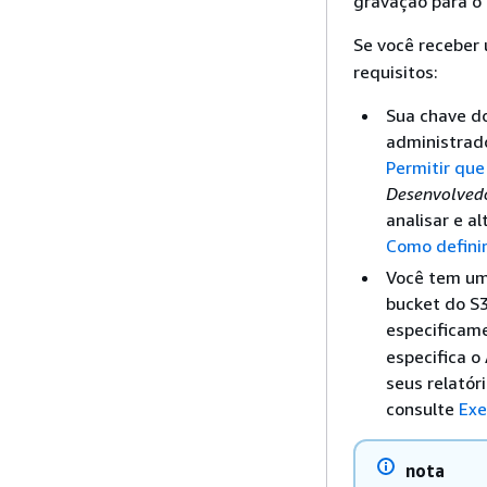
gravação para o 
Se você receber
requisitos:
Sua chave d
administrado
Permitir qu
Desenvolved
analisar e a
Como definir
Você tem um
bucket do S3
especificam
especifica o
seus relatór
consulte
Exe
nota