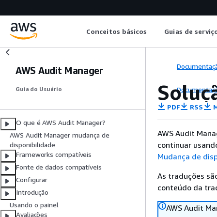
Conceitos básicos
Guias de serviç
Documentaç
AWS Audit Manager
Soluç
Documentaç
Guia do Usuário
PDF
RSS
M
O que é AWS Audit Manager?
AWS Audit Manag
AWS Audit Manager mudança de
continuar usand
disponibilidade
Frameworks compatíveis
Mudança de disp
Fonte de dados compatíveis
As traduções são
Configurar
conteúdo da trad
Introdução
Usando o painel
AWS Audit Man
Avaliações