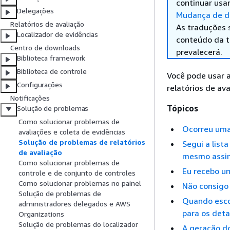
continuar usa
Delegações
Mudança de di
Relatórios de avaliação
As traduções 
Localizador de evidências
conteúdo da tr
Centro de downloads
prevalecerá.
Biblioteca framework
Biblioteca de controle
Você pode usar 
Configurações
relatórios de av
Notificações
Tópicos
Solução de problemas
Como solucionar problemas de
Ocorreu uma 
avaliações e coleta de evidências
Solução de problemas de relatórios
Segui a list
de avaliação
mesmo assi
Como solucionar problemas de
Eu recebo um
controle e de conjunto de controles
Como solucionar problemas no painel
Não consigo 
Solução de problemas de
Quando esco
administradores delegados e AWS
para os det
Organizations
Solução de problemas do localizador
A geração do