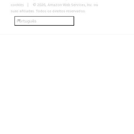
cookies
© 2026, Amazon Web Services, Inc. ou
suas afiliadas. Todos os direitos reservados.
Português