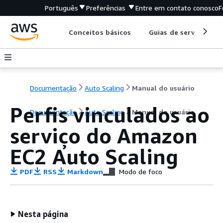
Português
Preferências
Entre em contato conosco
F
Conceitos básicos
Guias de serviço
Documentação
Auto Scaling
Manual do usuário
Perfis vinculados ao
Documentação
Auto Scaling
Manual do usuário
serviço do Amazon
EC2 Auto Scaling
PDF
RSS
Markdown
Modo de foco
Nesta página