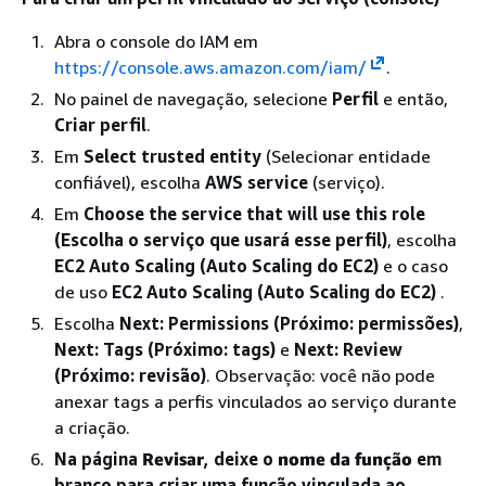
Abra o console do IAM em
https://console.aws.amazon.com/iam/
.
No painel de navegação, selecione
Perfil
e então,
Criar perfil
.
Em
Select trusted entity
(Selecionar entidade
confiável), escolha
AWS service
(serviço).
Em
Choose the service that will use this role
(Escolha o serviço que usará esse perfil)
, escolha
EC2 Auto Scaling (Auto Scaling do EC2)
e o caso
de uso
EC2 Auto Scaling (Auto Scaling do EC2)
.
Escolha
Next: Permissions (Próximo: permissões)
,
Next: Tags (Próximo: tags)
e
Next: Review
(Próximo: revisão)
. Observação: você não pode
anexar tags a perfis vinculados ao serviço durante
a criação.
Na página
Revisar
, deixe o
nome da função
em
branco para criar uma função vinculada ao