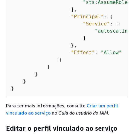
"sts:AssumeRole"
                    ],

"Principal"
: 
{
"Service"
: [

"autoscaling.
                        ]

                    },

"Effect"
: 
"Allow"
                }

            ]

        }

    }

}
Para ter mais informações, consulte
Criar um perfil
vinculado ao serviço
no
Guia do usuário do IAM
.
Editar o perfil vinculado ao serviço