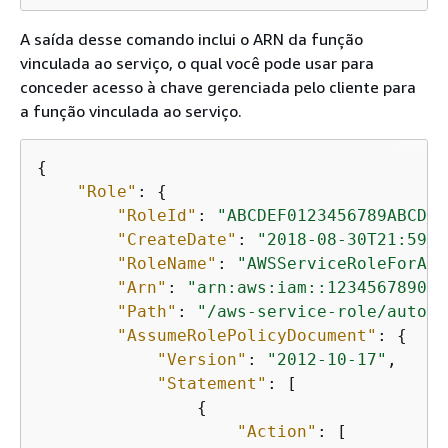
A saída desse comando inclui o ARN da função
vinculada ao serviço, o qual você pode usar para
conceder acesso à chave gerenciada pelo cliente para
a função vinculada ao serviço.
{
"Role"
: 
{
"RoleId"
: 
"ABCDEF0123456789ABCDEF
"CreateDate"
: 
"2018-08-30T21:59:1
"RoleName"
: 
"AWSServiceRoleForAut
"Arn"
: 
"arn:aws:iam::123456789012
"Path"
: 
"/aws-service-role/autosc
"AssumeRolePolicyDocument"
: 
{
"Version"
: 
"2012-10-17"
,

"Statement"
: [

{
"Action"
: [
