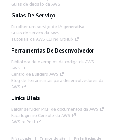
Guias de decisão da AWS
Guias De Serviço
Escolher um serviço de IA generativa
Guias de serviço da AWS
Tutoriais da AWS CLI no GitHub
Ferramentas De Desenvolvedor
Biblioteca de exemplos de código da AWS
AWS CLI
Centro de Builders AWS
Blog de ferramentas para desenvolvedores da
AWS
Links Úteis
Baixar servidor MCP de documentos da AWS
Faça login no Console da AWS
AWS re:Post
Privacidade
Termos do site
Preferências de