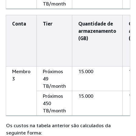
TB/month
Conta
Tier
Quantidade de
Qu
armazenamento
ar
(GB)
(T
Membro
Próximos
15.000
15
3
49
TB/month
Próximos
15.000
15
450
TB/month
Os custos na tabela anterior são calculados da
seguinte forma: