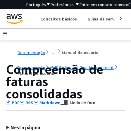
Português
Preferências
Entre em contato conosco
F
Conceitos básicos
Guias de serviço
Documentação
...
Manual do usuário
Compreensão de
Documentação
AWS Billing and Cost Management
Manual do usuário
faturas
consolidadas
PDF
RSS
Markdown
Modo de foco
Nesta página