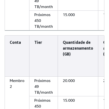
49
TB/month
Próximos
15.000
15
450
TB/month
Conta
Tier
Quantidade de
Qu
armazenamento
ar
(GB)
(T
Membro
Próximos
20.000
20
2
49
TB/month
Próximos
15.000
15
450