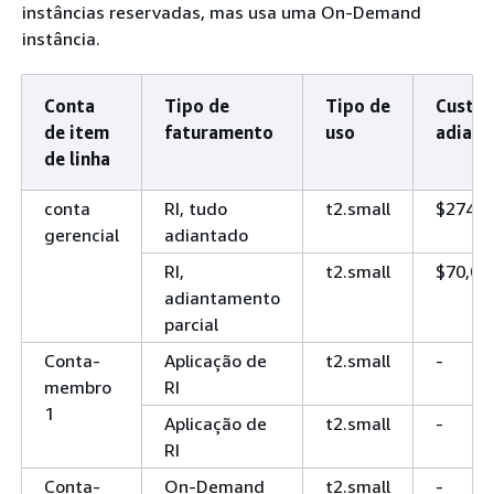
instâncias reservadas, mas usa uma On-Demand
instância.
Conta
Tipo de
Tipo de
Custo
de item
faturamento
uso
adiant
de linha
conta
RI, tudo
t2.small
$274,0
gerencial
adiantado
RI,
t2.small
$70,00
adiantamento
parcial
Conta-
Aplicação de
t2.small
-
membro
RI
1
Aplicação de
t2.small
-
RI
Conta-
On-Demand
t2.small
-