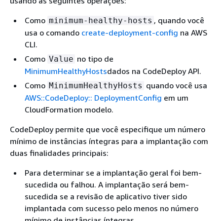
usando as seguintes operações:
Como
, quando você
minimum-healthy-hosts
usa o comando
create-deployment-config
na AWS
CLI.
Como
no tipo de
Value
MinimumHealthyHosts
dados na CodeDeploy API.
Como
quando você usa
MinimumHealthyHosts
AWS::CodeDeploy:: DeploymentConfig
em um
CloudFormation modelo.
CodeDeploy permite que você especifique um número
mínimo de instâncias íntegras para a implantação com
duas finalidades principais:
Para determinar se a implantação geral foi bem-
sucedida ou falhou. A implantação será bem-
sucedida se a revisão de aplicativo tiver sido
implantada com sucesso pelo menos no número
mínimo de instâncias íntegras.