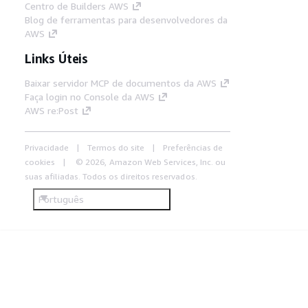
Centro de Builders AWS
Blog de ferramentas para desenvolvedores da
AWS
Links Úteis
Baixar servidor MCP de documentos da AWS
Faça login no Console da AWS
AWS re:Post
Privacidade
Termos do site
Preferências de
cookies
© 2026, Amazon Web Services, Inc. ou
suas afiliadas. Todos os direitos reservados.
Português