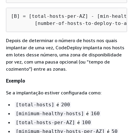
[B] = [total-hosts-per-AZ] - [min-healthy
        [number-of-hosts-to-deploy-to-at-
Depois de determinar o número de hosts nos quais
implantar de uma vez, CodeDeploy implanta nos hosts
em lotes desse número, uma zona de disponibilidade
por vez, com uma pausa opcional (ou “tempo de
cozimento”) entre as zonas.
Exemplo
Se a implantação estiver configurada como:
é
[total-hosts]
200
é
[minimum-healthy-hosts]
160
é
[total-hosts-per-AZ]
100
é
[minimum-healthy-hosts-per-AZ]
50