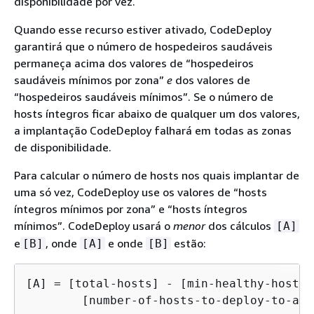
disponibilidade por vez.
Quando esse recurso estiver ativado, CodeDeploy
garantirá que o número de hospedeiros saudáveis
permaneça acima dos valores de “hospedeiros
saudáveis mínimos por zona”
e
dos valores de
“hospedeiros saudáveis mínimos”. Se o número de
hosts íntegros ficar abaixo de qualquer um dos valores,
a implantação CodeDeploy falhará em todas as zonas
de disponibilidade.
Para calcular o número de hosts nos quais implantar de
uma só vez, CodeDeploy use os valores de “hosts
íntegros mínimos por zona” e “hosts íntegros
mínimos”. CodeDeploy usará o
menor
dos cálculos
[A]
e
, onde
e onde
estão:
[B]
[A]
[B]
[A] = [total-hosts] - [min-healthy-hosts] 
        [number-of-hosts-to-deploy-to-at-