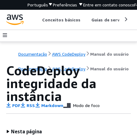
Português
Preferências
Entre em contato conosco
F
Conceitos básicos
Guias de serviço
Documentação
AWS CodeDeploy
Manual do usuário
CodeDeploy
Documentação
AWS CodeDeploy
Manual do usuário
integridade da
instância
PDF
RSS
Markdown
Modo de foco
Nesta página