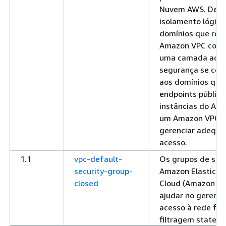
Nuvem AWS. Devi
isolamento lógico
domínios que res
Amazon VPC con
uma camada adici
segurança se co
aos domínios que 
endpoints público
instâncias do Am
um Amazon VPC p
gerenciar adequ
acesso.
1.1
vpc-default-
Os grupos de seg
security-group-
Amazon Elastic 
closed
Cloud (Amazon E
ajudar no gerenc
acesso à rede fo
filtragem statefu