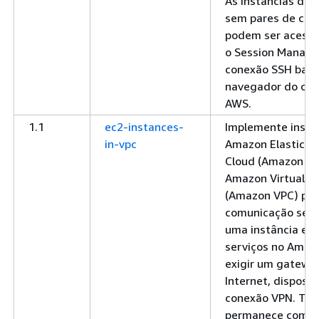
As instâncias do
sem pares de cha
podem ser acess
o Session Manage
conexão SSH bas
navegador do con
AWS.
1.1
ec2-instances-
Implemente instâ
in-vpc
Amazon Elastic 
Cloud (Amazon E
Amazon Virtual Pr
(Amazon VPC) para
comunicação segu
uma instância e o
serviços no Amaz
exigir um gatewa
Internet, disposit
conexão VPN. Tod
permanece com s