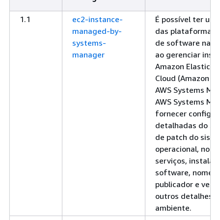
1.1
ec2-instance-
É possível ter um 
managed-by-
das plataformas e
systems-
de software na o
manager
ao gerenciar inst
Amazon Elastic 
Cloud (Amazon EC
AWS Systems Man
AWS Systems Man
fornecer configu
detalhadas do sis
de patch do sist
operacional, nome
serviços, instalaç
software, nome da
publicador e vers
outros detalhes s
ambiente.