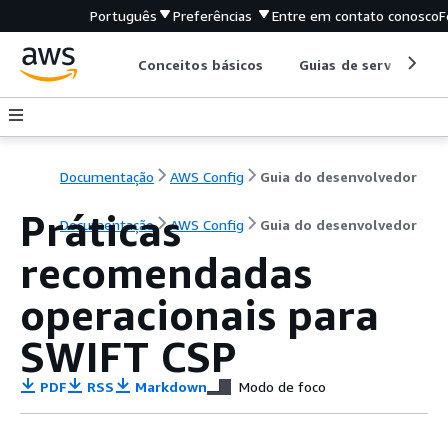
Português
Preferências
Entre em contato conosco
F
Conceitos básicos
Guias de serviço
Documentação
AWS Config
Guia do desenvolvedor
Práticas
Documentação
AWS Config
Guia do desenvolvedor
recomendadas
operacionais para
SWIFT CSP
PDF
RSS
Markdown
Modo de foco