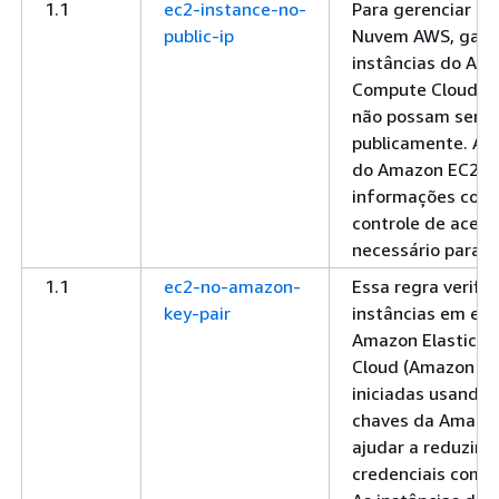
1.1
ec2-instance-no-
Para gerenciar o 
public-ip
Nuvem AWS, gara
instâncias do Ama
Compute Cloud (
não possam ser a
publicamente. As 
do Amazon EC2 p
informações confi
controle de acess
necessário para e
1.1
ec2-no-amazon-
Essa regra verific
key-pair
instâncias em ex
Amazon Elastic 
Cloud (Amazon EC
iniciadas usando 
chaves da Amazon
ajudar a reduzir o
credenciais comp