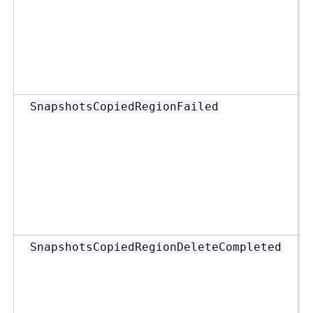
SnapshotsCopiedRegionFailed
SnapshotsCopiedRegionDeleteCompleted