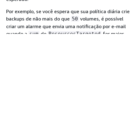
Por exemplo, se você espera que sua política diária crie
backups de não mais do que
volumes, é possível
50
criar um alarme que envia uma notificação por e-mail
quando a
de
for maior
sum
ResourcesTargeted
que
pelo período de
hora. Dessa forma, é
50
1
possível garantir que nenhum snapshot tenha sido
criado inesperadamente de volumes que foram
etiquetados de maneira incorreta.
É possível usar o seguinte comando para criar este
alarme:
$
C:\> 
aws cloudwatch put-metric-alarm \

    --alarm-name resource-targeted-monitor
    --alarm-description "Alarm when polic
    --metric-name ResourcesTargeted \

    --namespace AWS/EBS \
