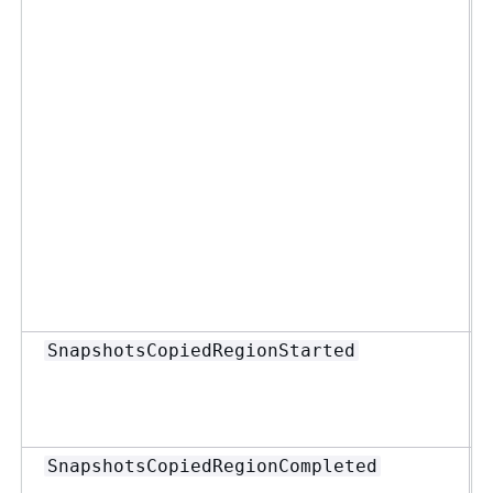
SnapshotsCopiedRegionStarted
SnapshotsCopiedRegionCompleted