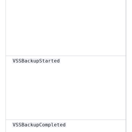
VSSBackupStarted
VSSBackupCompleted