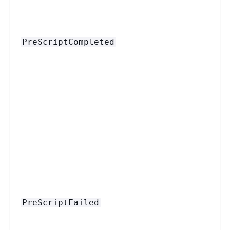
PreScriptCompleted
PreScriptFailed