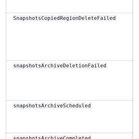
SnapshotsCopiedRegionDeleteFailed
snapshotsArchiveDeletionFailed
snapshotsArchiveScheduled
snapshotsArchiveCompleted