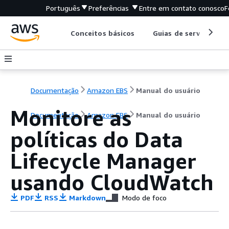
Português
Preferências
Entre em contato conosco
F
Conceitos básicos
Guias de serviço
Documentação
Amazon EBS
Manual do usuário
Monitore as
Documentação
Amazon EBS
Manual do usuário
políticas do Data
Lifecycle Manager
usando CloudWatch
PDF
RSS
Markdown
Modo de foco