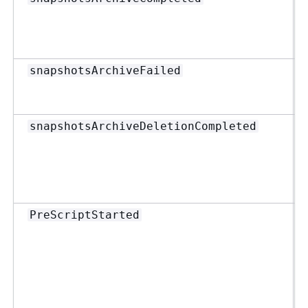
snapshotsArchiveFailed
snapshotsArchiveDeletionCompleted
PreScriptStarted