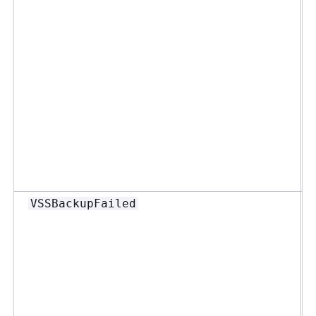
VSSBackupFailed