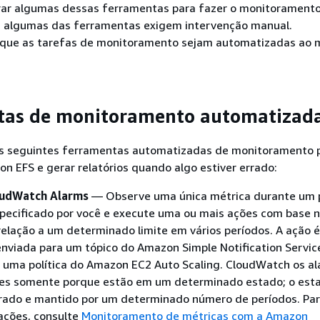
urar algumas dessas ferramentas para fazer o monitorament
 algumas das ferramentas exigem intervenção manual.
ue as tarefas de monitoramento sejam automatizadas ao 
tas de monitoramento automatizad
 as seguintes ferramentas automatizadas de monitoramento 
n EFS e gerar relatórios quando algo estiver errado:
udWatch Alarms
— Observe uma única métrica durante um 
pecificado por você e execute uma ou mais ações com base n
elação a um determinado limite em vários períodos. A ação 
enviada para um tópico do Amazon Simple Notification Servi
a uma política do Amazon EC2 Auto Scaling. CloudWatch os a
es somente porque estão em um determinado estado; o est
erado e mantido por um determinado número de períodos. Par
ações, consulte
Monitoramento de métricas com a Amazon