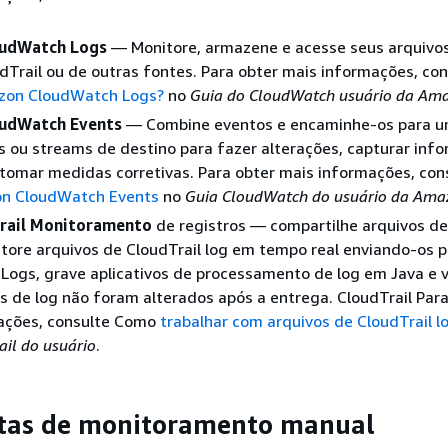
.
udWatch Logs
— Monitore, armazene e acesse seus arquivos
Trail ou de outras fontes. Para obter mais informações, co
zon CloudWatch Logs?
no
Guia do CloudWatch usuário da Am
udWatch Events
— Combine eventos e encaminhe-os para u
 ou streams de destino para fazer alterações, capturar inf
tomar medidas corretivas. Para obter mais informações, con
n CloudWatch Events
no
Guia CloudWatch do usuário da Ama
rail Monitoramento
de registros — compartilhe arquivos de
tore arquivos de CloudTrail log em tempo real enviando-os p
ogs, grave aplicativos de processamento de log em Java e v
s de log não foram alterados após a entrega. CloudTrail Para
ações, consulte Como
trabalhar com arquivos de CloudTrail l
il do usuário
.
tas de monitoramento manual