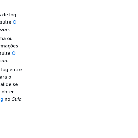
 de log
nsulte
O
azon
.
ma ou
ormações
sulte
O
zon
.
 log entre
ara o
alide se
 obter
og
no
Guia