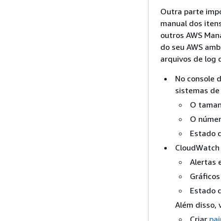
Outra parte imp
manual dos iten
outros AWS Mana
do seu AWS amb
arquivos de log 
No console d
sistemas de 
O taman
O númer
Estado d
CloudWatch a
Alertas 
Gráficos
Estado d
Além disso, 
Criar
pai