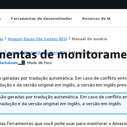
o
Ferramentas de desenvolvedor
Recursos de IA
ão
Amazon Elastic File System (EFS)
Manual do usuário
mentas de monitorame
ão
Amazon Elastic File System (EFS)
Manual do usuário
arkdown
Modo de foco
 geradas por tradução automática. Em caso de conflito entr
ução e da versão original em inglês, a versão em inglês prev
são geradas por tradução automática. Em caso de conflito en
adução e da versão original em inglês, a versão em inglês
ias ferramentas que você pode usar para monitorar o Amazon