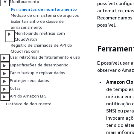
Monitoramento
possível config
Ferramentas de monitoramento
automático, mas
Medição de um sistema de arquivos
Recomendamos q
Exibir tamanho de classe de
possível.
armazenamento
Monitorando métricas com
CloudWatch
Registro de chamadas de API do
Ferramen
CloudTrail com
Usar relatórios de faturamento e uso
É possível usar
Especificações de desempenho
observar o Amazo
Fazer backup e replicar dados
Proteger seus dados
Amazon Clo
Cotas
de tempo es
métrica em r
API do Amazon EFS
notificação 
Histórico do documento
SNS) ou par
invocam açõ
ter sido alt
mais inform