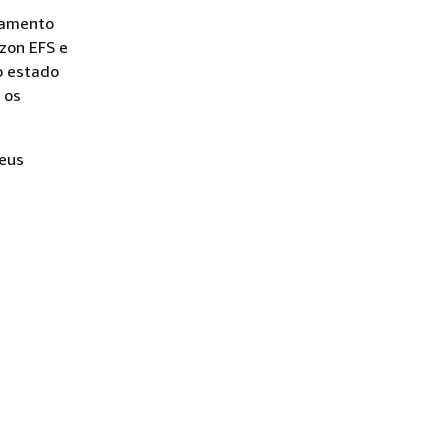
ramento
zon EFS e
o estado
 os
seus