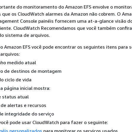
ortante do monitoramento do Amazon EFS envolve o monito
s que os CloudWatch alarmes da Amazon não cobrem. O Ama
gement Console painéis fornecem uma at-a-glance visão d
iente. CloudWatch Recomendamos que você também confira
do sistema de arquivos.
o Amazon EFS você pode encontrar os seguintes itens para 
arquivos:
ho medido atual
o de destinos de montagem
o ciclo de vida
 página inicial mostra:
e status atual
 de alertas e recursos
e integridade do serviço
você pode usar CloudWatch para fazer o seguinte:
néis personalizados
para monitorar os serviços usados.