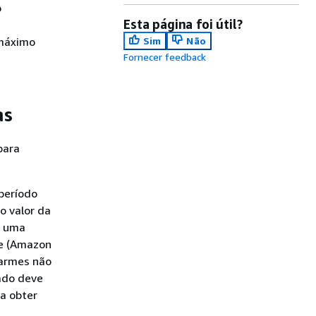
o
Esta página foi útil?
máximo
Sim
Não
Fornecer feedback
as
para
período
o valor da
é uma
ce (Amazon
larmes não
ado deve
a obter