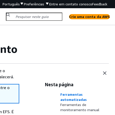
Português
Preferências
Entre em contato conosco
Feedback
Crie uma conta da AWS
nto
e o
alecerá.
Nesta página
tre o
Ferramentas
automatizadas
Ferramentas de
monitoramento manual
 EFS. É