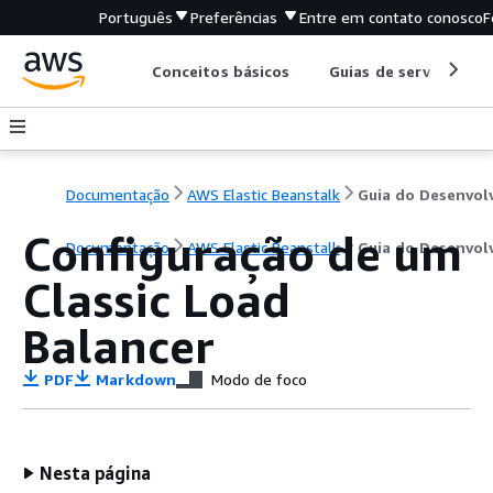
Português
Preferências
Entre em contato conosco
F
Conceitos básicos
Guias de serviço
Documentação
AWS Elastic Beanstalk
Configuração de um
Documentação
AWS Elastic Beanstalk
Guia do Desenvol
Classic Load
Balancer
PDF
Markdown
Modo de foco
Nesta página