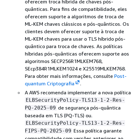
oferecem troca híbrida de chaves pós-
quânticas. Para fins de compatibilidade, eles
oferecem suporte a algoritmos de troca de
ML-KEM chaves clássicos e pós-quânticos. Os
clientes devem oferecer suporte à troca de
ML-KEM chaves para usar o TLS híbrido pós-
quântico para troca de chaves. As políticas
híbridas pós-quânticas oferecem suporte aos
algoritmos SECP256R1MLKEM768,
SEcp384R1MLKEM1024 e X25519MLKEM768.
Para obter mais informações, consulte
Post-
quantum Criptografia
.
A AWS recomenda implementar a nova política
ELBSecurityPolicy-TLS13-1-2-Res-
de segurança pós-quântica
PQ-2025-09
baseada em TLS (PQ-TLS) ou.
ELBSecurityPolicy-TLS13-1-2-Res-
Essa política garante
FIPS-PQ-2025-09
compatibilidade com versões anteriores ao