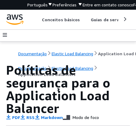
Português
Preferências
Entre em contato conosco
F
Conceitos básicos
Guias de serviço
Documentação
Elastic Load Balancing
Políticas de
Documentação
Elastic Load Balancing
Application Load Balancers
segurança para o
Application Load
Balancer
PDF
RSS
Markdown
Modo de foco