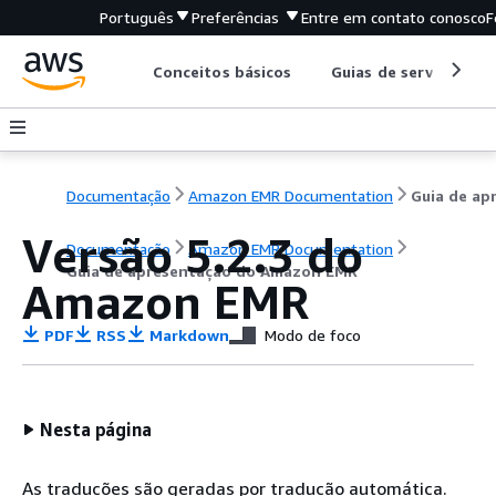
Português
Preferências
Entre em contato conosco
F
Conceitos básicos
Guias de serviço
Documentação
Amazon EMR Documentation
Versão 5.2.3 do
Documentação
Amazon EMR Documentation
Guia de apresentação do Amazon EMR
Amazon EMR
PDF
RSS
Markdown
Modo de foco
Nesta página
As traduções são geradas por tradução automática.