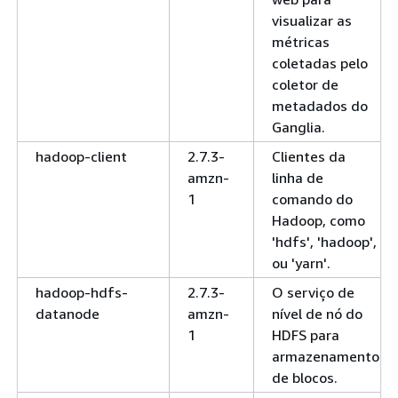
visualizar as
métricas
coletadas pelo
coletor de
metadados do
Ganglia.
hadoop-client
2.7.3-
Clientes da
amzn-
linha de
1
comando do
Hadoop, como
'hdfs', 'hadoop',
ou 'yarn'.
hadoop-hdfs-
2.7.3-
O serviço de
datanode
amzn-
nível de nó do
1
HDFS para
armazenamento
de blocos.