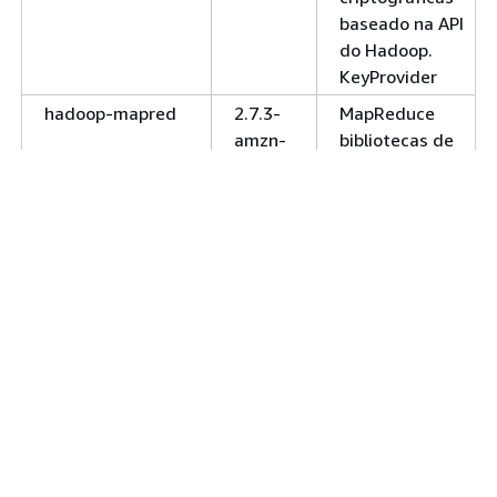
baseado na API
do Hadoop.
KeyProvider
hadoop-mapred
2.7.3-
MapReduce
amzn-
bibliotecas de
1
mecanismos de
execução para
executar um
MapReduce
aplicativo.
hadoop-yarn-
2.7.3-
O serviço do
nodemanager
amzn-
YARN para o
1
gerenciamento
de contêineres
em um nó
individual.
hadoop-yarn-
2.7.3-
O serviço do