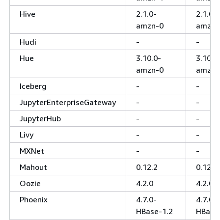
Hive
2.1.0-
2.1.0-
amzn-0
amzn-
Hudi
-
-
Hue
3.10.0-
3.10.0
amzn-0
amzn-
Iceberg
-
-
JupyterEnterpriseGateway
-
-
JupyterHub
-
-
Livy
-
-
MXNet
-
-
Mahout
0.12.2
0.12.2
Oozie
4.2.0
4.2.0
Phoenix
4.7.0-
4.7.0-
HBase-1.2
HBase