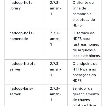
hadoop-hdfs-
2.7.3-
O cliente de
library
amzn-
linha de
1
comando e
biblioteca do
HDFS
hadoop-hdfs-
2.7.3-
O serviço do
namenode
amzn-
HDFS para
1
rastrear nomes
de arquivos e
locais de blocos.
hadoop-httpfs-
2.7.3-
O endpoint de
server
amzn-
HTTP para as
1
operações do
HDFS.
hadoop-kms-
2.7.3-
Servidor de
server
amzn-
gerenciamento
1
de chaves
criptográficas