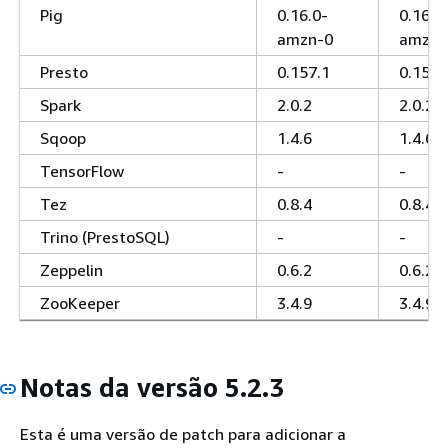
Pig
0.16.0-
0.16.0
amzn-0
amzn-
Presto
0.157.1
0.157.
Spark
2.0.2
2.0.2
Sqoop
1.4.6
1.4.6
TensorFlow
-
-
Tez
0.8.4
0.8.4
Trino (PrestoSQL)
-
-
Zeppelin
0.6.2
0.6.2
ZooKeeper
3.4.9
3.4.9
Notas da versão 5.2.3
Esta é uma versão de patch para adicionar a