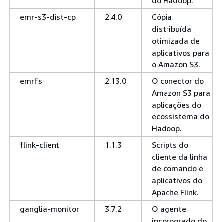
do Hadoop.
emr-s3-dist-cp
2.4.0
Cópia
distribuída
otimizada de
aplicativos para
o Amazon S3.
emrfs
2.13.0
O conector do
Amazon S3 para
aplicações do
ecossistema do
Hadoop.
flink-client
1.1.3
Scripts do
cliente da linha
de comando e
aplicativos do
Apache Flink.
ganglia-monitor
3.7.2
O agente
incorporado do