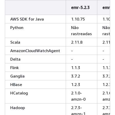
emr-5.2.3
emr-5.
AWS SDK for Java
1.10.75
1.10.7
Python
Não
Não
rastreadas
rastre
Scala
2.11.8
2.11.8
AmazonCloudWatchAgent
-
-
Delta
-
-
Flink
1.1.3
1.1.3
Ganglia
3.7.2
3.7.2
HBase
1.2.3
1.2.3
HCatalog
2.1.0-
2.1.0-
amzn-0
amzn-
Hadoop
2.7.3-
2.7.3-
amzn-1
amzn-