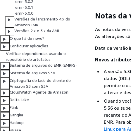
emr-5.0.2
emr-5.0.1
emr-5.0.0
Notas da 
Versões de lançamento 4.x do
Amazon EMR
As notas da vers
Versões 2.x e 3.x da AMI
As alterações sã
O que há de novo?
Configurar aplicações
Data da versão i
Verificar dependências usando o
Novos atributo
repositório de artefatos
Sistema de arquivos do EMR (EMRFS)
A versão 5.3
Sistema de arquivos S3A
dados (DDL) 
Criptografia do lado do cliente do
permite o us
Amazon S3 com S3A
alterar e de
CloudWatch Agente da Amazon
Delta Lake
Quando você
Flink
5.36 ou supe
recente do 
Ganglia
EMR. Para o
Hadoop
Linux para 
HBase