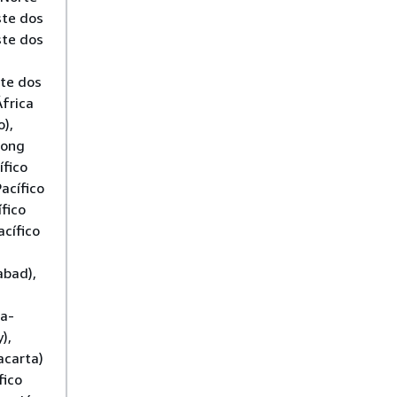
ste dos
ste dos
ste dos
frica
),
Hong
ífico
acífico
ífico
acífico
abad),
ia-
),
acarta)
fico