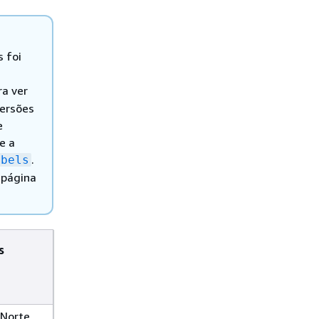
 foi
ra ver
versões
e
e a
.
abels
 página
s
(Norte