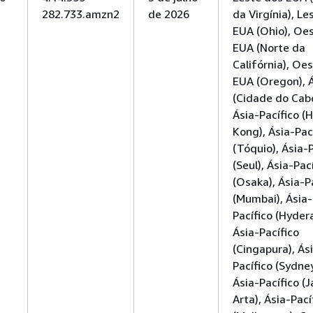
282.733.amzn2
de 2026
da Virgínia), Le
EUA (Ohio), Oe
EUA (Norte da
Califórnia), Oe
EUA (Oregon), Á
(Cidade do Cabo
Ásia-Pacífico (
Kong), Ásia-Pac
(Tóquio), Ásia-P
(Seul), Ásia-Pac
(Osaka), Ásia-P
(Mumbai), Ásia-
Pacífico (Hyder
Ásia-Pacífico
(Cingapura), Ás
Pacífico (Sydney
Ásia-Pacífico (J
Arta), Ásia-Pací