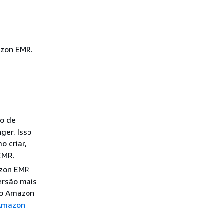
azon EMR.
ão de
ger. Isso
o criar,
EMR.
zon EMR
versão mais
do Amazon
 Amazon