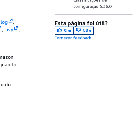
configuração 5.36.0
log
,
Esta página foi útil?
,
Livy
,
Sim
Não
Fornecer feedback
Amazon
(quando
ão do