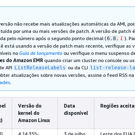
versão não recebe mais atualizações automáticas da AMI, pois
ituída por uma ou mais versões de patch. A versão de patch é
ada pelo número após o segundo ponto decimal (
). Pa
6.8.
1
cê está usando a versão de patch mais recente, verifique as 
níveis no
Guia de lançamento
ou verifique o menu suspenso d
ões do Amazon EMR
quando criar um cluster no console ou us
de API
ou da CLI
ListReleaseLabels
list-release-l
obter atualizações sobre novas versões, assine o feed RSS na
ades
.
bel
Versão do
Data
Regiões aceita
kernel do
disponível
)
Amazon Linux
.0
4.14.355-
3 de julho
Leste dos EUA 