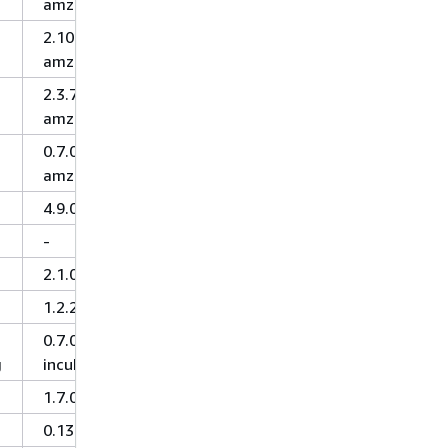
amzn-4
2.10.1-
amzn-1.1
2.3.7-
amzn-4
0.7.0-
amzn-1
4.9.0
-
2.1.0
1.2.2
0.7.0-
g
incubating
1.7.0
0.13.0