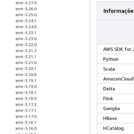
emr-5.27.0
emr-5.26.0
Informações
emr-5.25.0
emr-5.24.1
emr-5.24.0
emr-5.23.1
emr-5.23.0
emr-5.22.0
AWS SDK for 
emr-5.21.2
emr-5.21.1
Python
emr-5.21.0
Scala
emr-5.20.1
emr-5.20.0
AmazonCloud
emr-5.19.1
emr-5.19.0
Delta
emr-5.18.1
Flink
emr-5.18.0
emr-5.17.2
Ganglia
emr-5.17.1
emr-5.17.0
HBase
emr-5.16.1
HCatalog
emr-5.16.0