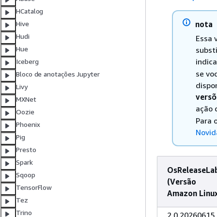
HCatalog
nota
Hive
Hudi
Essa 
Hue
subst
indic
Iceberg
se vo
Bloco de anotações Jupyter
dispo
Livy
vers
MXNet
ação 
Oozie
Para 
Phoenix
Novid
Pig
Presto
Spark
OsReleaseLa
Sqoop
(Versão
TensorFlow
Amazon Linux
Tez
Trino
2.0.20260615