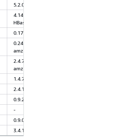
5.2.0
4.14.3-
HBase-1.4
0.17.0
0.245.1-
amzn-0
2.4.7-
amzn-1.1
1.4.7
2.4.1
0.9.2
-
0.9.0
3.4.14