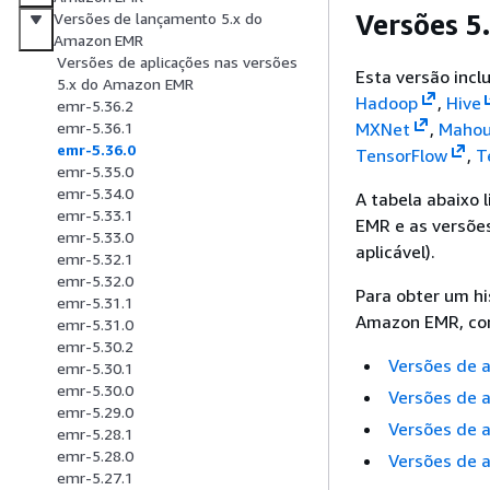
Versões 5
Versões de lançamento 5.x do
Amazon EMR
Versões de aplicações nas versões
Esta versão incl
5.x do Amazon EMR
Hadoop
,
Hive
emr-5.36.2
MXNet
,
Mahou
emr-5.36.1
emr-5.36.0
TensorFlow
,
T
emr-5.35.0
emr-5.34.0
A tabela abaixo 
emr-5.33.1
EMR e as versõe
emr-5.33.0
aplicável).
emr-5.32.1
emr-5.32.0
Para obter um hi
emr-5.31.1
Amazon EMR, con
emr-5.31.0
emr-5.30.2
Versões de 
emr-5.30.1
emr-5.30.0
Versões de 
emr-5.29.0
Versões de 
emr-5.28.1
emr-5.28.0
Versões de 
emr-5.27.1