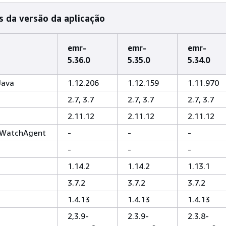
 da versão da aplicação
emr-
emr-
emr-
5.36.0
5.35.0
5.34.0
Java
1.12.206
1.12.159
1.11.970
2.7, 3.7
2.7, 3.7
2.7, 3.7
2.11.12
2.11.12
2.11.12
WatchAgent
-
-
-
-
-
-
1.14.2
1.14.2
1.13.1
3.7.2
3.7.2
3.7.2
1.4.13
1.4.13
1.4.13
2,3.9-
2.3.9-
2.3.8-