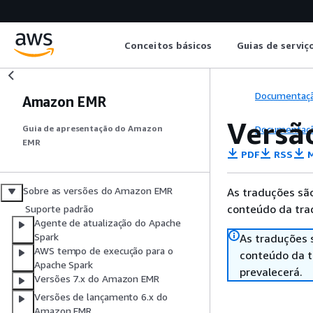
Conceitos básicos
Guias de serviç
Documentaç
Amazon EMR
Versã
Documentaç
Guia de apresentação do Amazon
EMR
PDF
RSS
M
Sobre as versões do Amazon EMR
As traduções são
conteúdo da trad
Suporte padrão
Agente de atualização do Apache
Spark
As traduções 
AWS tempo de execução para o
conteúdo da tr
Apache Spark
prevalecerá.
Versões 7.x do Amazon EMR
Versões de lançamento 6.x do
Amazon EMR