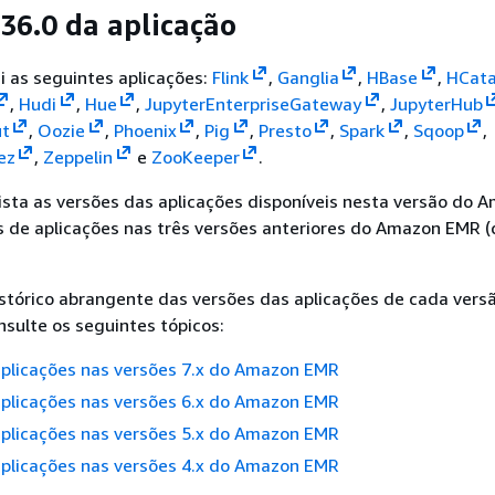
.36.0 da aplicação
ui as seguintes aplicações:
Flink
,
Ganglia
,
HBase
,
HCata
,
Hudi
,
Hue
,
JupyterEnterpriseGateway
,
JupyterHub
t
,
Oozie
,
Phoenix
,
Pig
,
Presto
,
Spark
,
Sqoop
,
ez
,
Zeppelin
e
ZooKeeper
.
lista as versões das aplicações disponíveis nesta versão do 
s de aplicações nas três versões anteriores do Amazon EMR 
stórico abrangente das versões das aplicações de cada vers
sulte os seguintes tópicos:
aplicações nas versões 7.x do Amazon EMR
aplicações nas versões 6.x do Amazon EMR
aplicações nas versões 5.x do Amazon EMR
aplicações nas versões 4.x do Amazon EMR