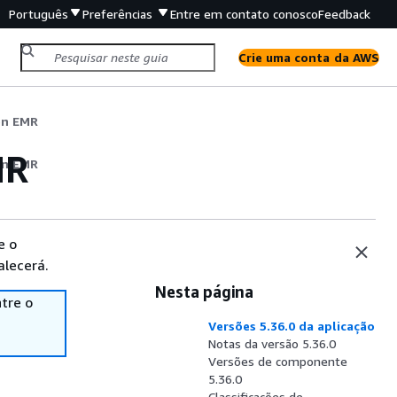
Português
Preferências
Entre em contato conosco
Feedback
Crie uma conta da AWS
on EMR
MR
on EMR
e o
alecerá.
Nesta página
tre o
Versões 5.36.0 da aplicação
Notas da versão 5.36.0
Versões de componente
5.36.0
Classificações de