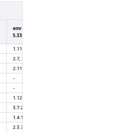
emr-
5.33.1
1.11.970
2.7, 3.7
2.11.12
-
-
1.12.1
3.7.2
1.4.13
2.3.7-