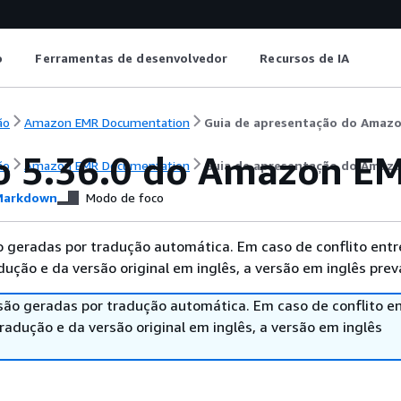
o
Ferramentas de desenvolvedor
Recursos de IA
ão
Amazon EMR Documentation
Guia de apresentação do Amaz
o 5.36.0 do Amazon E
ão
Amazon EMR Documentation
Guia de apresentação do Amaz
arkdown
Modo de foco
 geradas por tradução automática. Em caso de conflito entr
ução e da versão original em inglês, a versão em inglês prev
são geradas por tradução automática. Em caso de conflito en
adução e da versão original em inglês, a versão em inglês