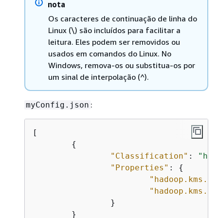
nota
Os caracteres de continuação de linha do
Linux (\) são incluídos para facilitar a
leitura. Eles podem ser removidos ou
usados ​​em comandos do Linux. No
Windows, remova-os ou substitua-os por
um sinal de interpolação (^).
:
myConfig.json
[

{
"Classification"
: 
"had
"Properties"
: 
{
"hadoop.kms.bl
"hadoop.kms.ac
		}

	}
