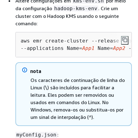
Altere configurações em
por meio
kms-env.sh
da configuração
. Crie um
hadoop-kms-env
cluster com o Hadoop KMS usando o seguinte
comando:
aws emr create-cluster --release-label
--applications Name=
App1
 Name=
App2
 --c
nota
Os caracteres de continuação de linha do
Linux (\) são incluídos para facilitar a
leitura. Eles podem ser removidos ou
usados ​​em comandos do Linux. No
Windows, remova-os ou substitua-os por
um sinal de interpolação (^).
:
myConfig.json