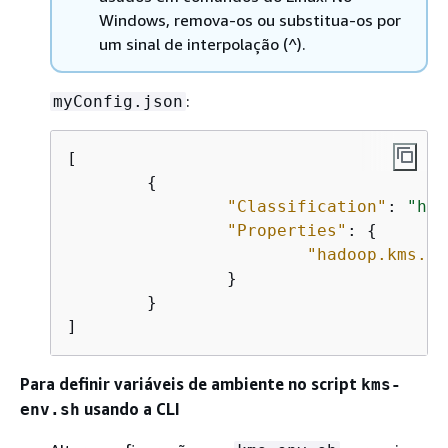
Windows, remova-os ou substitua-os por
um sinal de interpolação (^).
:
myConfig.json
[

{
"Classification"
: 
"had
"Properties"
: 
{
"hadoop.kms.ca
		}

	}

Para definir variáveis de ambiente no script
kms-
usando a CLI
env.sh