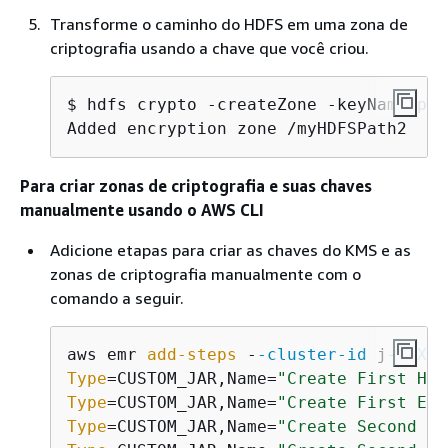
Transforme o caminho do HDFS em uma zona de
criptografia usando a chave que você criou.
$ hdfs crypto -createZone -keyName pat
Added encryption zone /myHDFSPath2
Para criar zonas de criptografia e suas chaves
manualmente usando o AWS CLI
Adicione etapas para criar as chaves do KMS e as
zonas de criptografia manualmente com o
comando a seguir.
aws emr 
add-steps
 -
-cluster
-id
 j
-2AXXX
Type
=CUSTOM_JAR,Name=
"Create First Had
Type
=CUSTOM_JAR,Name=
"Create First Enc
Type
=CUSTOM_JAR,Name=
"Create Second Ha