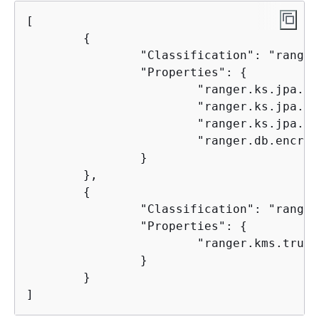
[

{
		"Classification": "ranger-kms-dbks-site",

		"Properties": 
{
			"ranger.ks.jpa.j
			"ranger.ks.jpa.
			"ranger.ks.jpa.
			"ranger.db.encr
		}

	},

{
		"Classification": "ranger-kms-db-ca",

		"Properties": 
{
			"ranger.kms.trust.ca.file.s3.url": "<S3-path-of-downloaded-pem-file>"

		}

	}
