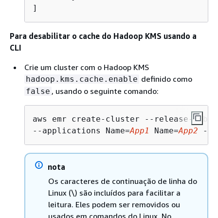
Para desabilitar o cache do Hadoop KMS usando a
CLI
Crie um cluster com o Hadoop KMS
definido como
hadoop.kms.cache.enable
, usando o seguinte comando:
false
aws emr create-cluster --release-label
--applications Name=
App1
 Name=
App2
 --c
nota
Os caracteres de continuação de linha do
Linux (\) são incluídos para facilitar a
leitura. Eles podem ser removidos ou
usados ​​em comandos do Linux. No