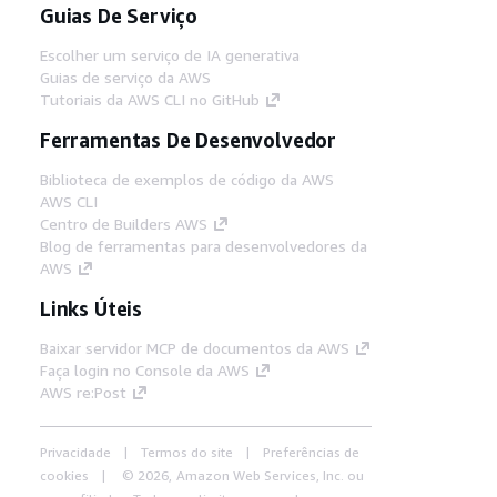
Guias De Serviço
Escolher um serviço de IA generativa
Guias de serviço da AWS
Tutoriais da AWS CLI no GitHub
Ferramentas De Desenvolvedor
Biblioteca de exemplos de código da AWS
AWS CLI
Centro de Builders AWS
Blog de ferramentas para desenvolvedores da
AWS
Links Úteis
Baixar servidor MCP de documentos da AWS
Faça login no Console da AWS
AWS re:Post
Privacidade
Termos do site
Preferências de
cookies
© 2026, Amazon Web Services, Inc. ou