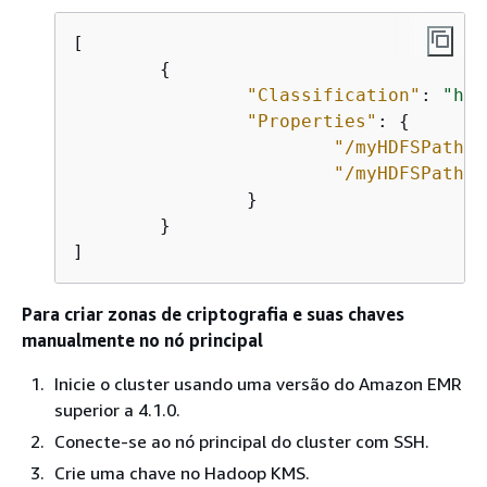
[

{
"Classification"
: 
"hdf
"Properties"
: 
{
"/myHDFSPath1"
"/myHDFSPath2"
		}

	}

]
Para criar zonas de criptografia e suas chaves
manualmente no nó principal
Inicie o cluster usando uma versão do Amazon EMR
superior a 4.1.0.
Conecte-se ao nó principal do cluster com SSH.
Crie uma chave no Hadoop KMS.