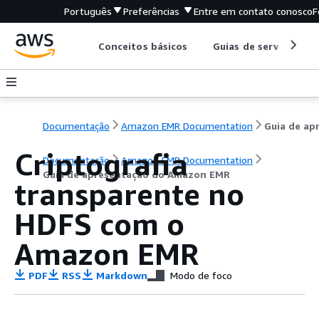
Português
Preferências
Entre em contato conosco
F
Conceitos básicos
Guias de serviço
Documentação
Amazon EMR Documentation
Criptografia
Documentação
Amazon EMR Documentation
Guia de apresentação do Amazon EMR
transparente no
HDFS com o
Amazon EMR
PDF
RSS
Markdown
Modo de foco