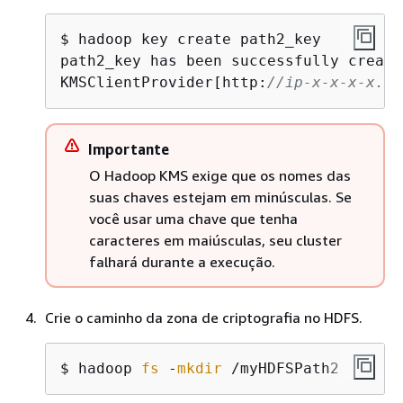
$ hadoop key create path2_key

path2_key has been successfully create
KMSClientProvider[http:
//ip-x-x-x-x.ec
Importante
O Hadoop KMS exige que os nomes das
suas chaves estejam em minúsculas. Se
você usar uma chave que tenha
caracteres em maiúsculas, seu cluster
falhará durante a execução.
Crie o caminho da zona de criptografia no HDFS.
$ hadoop 
fs
 -
mkdir
 /myHDFSPath2