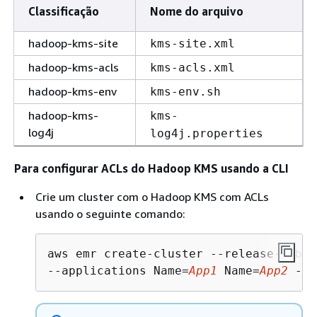
Classificação
Nome do arquivo
hadoop-kms-site
kms-site.xml
hadoop-kms-acls
kms-acls.xml
hadoop-kms-env
kms-env.sh
hadoop-kms-
kms-
log4j
log4j.properties
Para configurar ACLs do Hadoop KMS usando a CLI
Crie um cluster com o Hadoop KMS com ACLs
usando o seguinte comando:
aws emr create-cluster --release-label
--applications Name=
App1
 Name=
App2
 --c