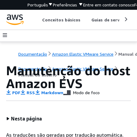
Português
Preferências
Entre em contato conosco
F
Conceitos básicos
Guias de serviço
Documentação
Amazon Elastic VMware Service
Manutenção do host
Documentação
Amazon Elastic VMware Service
Manual do usuário
Amazon EVS
PDF
RSS
Markdown
Modo de foco
Nesta página
As traduções são geradas por tradução automática.