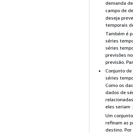
demanda de s
campo de d
deseja preve
temporais d
Também é po
séries tempo
séries tempo
previsões no
previsão. Pa
Conjunto de 
séries temp
Como os dad
dados de sér
relacionada
eles seriam
Um conjunto
refinam as p
destino. Por