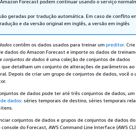
 Amazon Forecast podem continuar usando o serviço normal
são geradas por tradução automática. Em caso de conflito en
adução e da versão original em inglês, a versão em inglês
 dados
contêm os dados usados para treinar um
preditor
. Cri
de dados do Amazon Forecast e importe os dados de treinam
e conjuntos de dados
é uma coleção de conjuntos de dados
que detalham um conjunto de alterações de parâmetros ao 
al. Depois de criar um grupo de conjuntos de dados, você o 
or.
onjuntos de dados pode ter até três conjuntos de dados, um
 de dados
: séries temporais de destino, séries temporais rel
itens.
enciar conjuntos de dados e grupos de conjuntos de dados do
o console do Forecast, AWS Command Line Interface (AWS CL