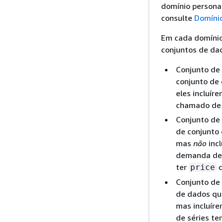
domínio personal
consulte
Domínio
Em cada domínio,
conjuntos de da
Conjunto de 
conjunto de
eles incluír
chamado d
Conjunto de 
de conjunto
mas
não
incl
demanda de 
ter
c
price
Conjunto de 
de dados qu
mas incluír
de séries te