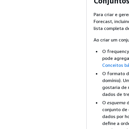
Conjuntos
Para criar e ger
Forecast, inclui
lista completa d
Ao criar um conj
O frequency/
pode agregar
Conceitos b
O formato d
domínio). Um
gostaria de 
dados de tr
O
esquema
d
conjunto de 
dados por ho
define a ord