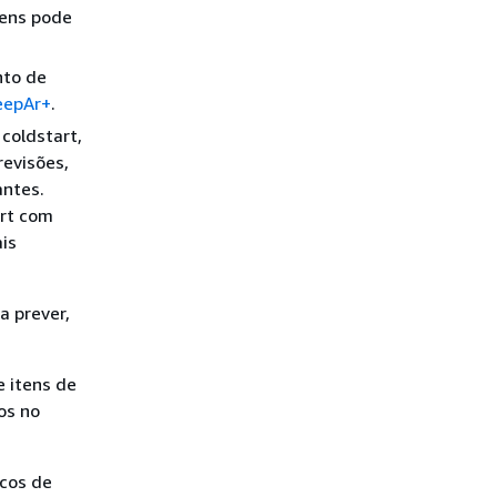
tens pode
nto de
eepAr+
.
coldstart,
revisões,
antes.
art com
is
 prever,
 itens de
os no
icos de