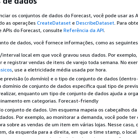
 de dados
enciar os conjuntos de dados do Forecast, você pode usar as 
ndo as operações
CreateDataset
e
DescribeDataset
. Para obt
e APIs do Forecast, consulte
Referência da API
.
unto de dados, você fornece informações, como as seguintes
interval local em que você gravou seus dados. Por exemplo,
 e registrar vendas de itens de varejo toda semana. No exer
ásicos
, use a eletricidade média usada por hora.
e previsão (o
domínio
) e o tipo de conjunto de dados (dentro
 domínio de conjunto de dados especifica qual tipo de previ
realizar, enquanto um tipo de conjunto de dados ajuda a orga
einamento em categorias. Forecast-friendly
o conjunto de dados. Um esquema mapeia os cabeçalhos da 
dados. Por exemplo, ao monitorar a demanda, você pode ter
ra sobre as vendas de um item em várias lojas. Nesse caso,
em, da esquerda para a direita, em que o time stamp, o local 