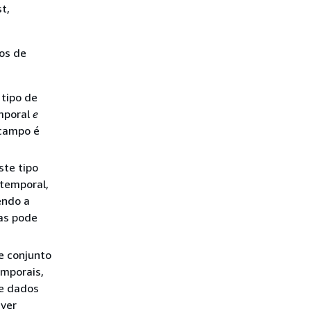
t,
os de
 tipo de
mporal
e
 campo é
ste tipo
temporal,
endo a
as pode
e conjunto
mporais,
de dados
iver