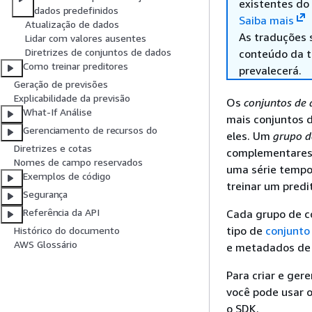
existentes do
dados predefinidos
Saiba mais
Atualização de dados
As traduções 
Lidar com valores ausentes
Diretrizes de conjuntos de dados
conteúdo da tr
Como treinar preditores
prevalecerá.
Geração de previsões
Explicabilidade da previsão
Os
conjuntos de
What-If Análise
mais conjuntos 
Gerenciamento de recursos do
eles. Um
grupo d
Diretrizes e cotas
complementares 
Nomes de campo reservados
uma série tempor
Exemplos de código
treinar um predit
Segurança
Referência da API
Cada grupo de c
tipo de
conjunto
Histórico do documento
AWS Glossário
e metadados de 
Para criar e ger
você pode usar 
o SDK.