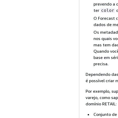
prevendo a 
ter
color
O Forecast 
dados de me
Os metadados
nos quais vo
mas tem dad
Quando você 
base em séri
precisa.
Dependendo das 
é possível criar
Por exemplo, su
varejo, como sap
domínio RETAIL:
Conjunto de 