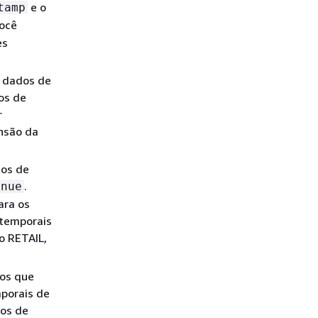
e o
tamp
você
es
e dados de
os de
r
ensão da
cos de
.
enue
ara os
 temporais
o RETAIL,
dos que
mporais de
os de