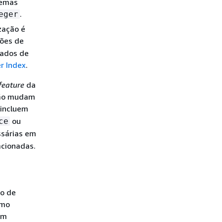
uemas
.
eger
zação é
ções de
dados de
r Index
.
feature
da
não mudam
 incluem
ou
ce
ssárias em
acionadas.
po de
omo
um