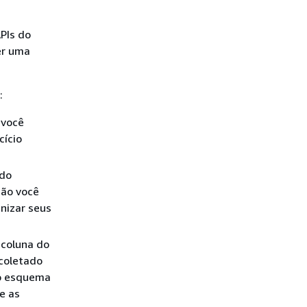
APIs do
er uma
:
 você
cício
 do
são você
nizar seus
coluna do
 coletado
 o esquema
e as