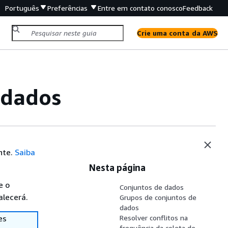
Português
Preferências
Entre em contato conosco
Feedback
Crie uma conta da AWS
 dados
nte.
Saiba
Nesta página
e o
Conjuntos de dados
alecerá.
Grupos de conjuntos de
dados
es
Resolver conflitos na
frequência da coleta de