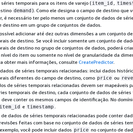
éries temporais para os itens de varejo (
,
item_id
times
estino
). Como ele designa o campo de destino que 
demand
r, é necessário ter pelo menos um conjunto de dados de séri
e destino em um grupo de conjuntos de dados.
ssível adicionar até dez outras dimensões a um conjunto d
rais de destino. Se você incluir somente um conjunto de dad
rais de destino no grupo de conjuntos de dados, poderá cria
 nível do item ou somente no nível de granularidade da dim
ra obter mais informações, consulte
CreatePredictor
.
dados de séries temporais relacionadas: inclui dados históri
orais diferentes do campo de destino, como
ou
price
rev
os de séries temporais relacionadas devem ser mapeáveis p
ies temporais de destino, cada conjunto de dados de séries
s deve conter os mesmos campos de identificação. No domíni
e
.
item_id
timestamp
 de dados de séries temporais relacionadas pode conter da
revisões feitas com base no conjunto de dados de séries te
 exemplo, você pode incluir dados
no conjunto de dad
price