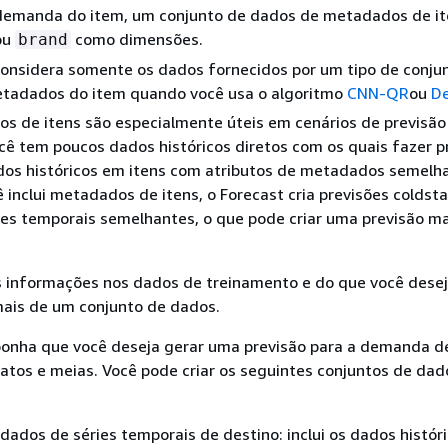
demanda do item, um conjunto de dados de metadados de i
ou
como dimensões.
brand
considera somente os dados fornecidos por um tipo de conju
tadados do item quando você usa o algoritmo
CNN-QR
ou
D
 de itens são especialmente úteis em cenários de previsão 
cê tem poucos dados históricos diretos com os quais fazer p
os históricos em itens com atributos de metadados semelh
inclui metadados de itens, o Forecast cria previsões coldst
es temporais semelhantes, o que pode criar uma previsão ma
informações nos dados de treinamento e do que você deseja
 mais de um conjunto de dados.
ponha que você deseja gerar uma previsão para a demanda de
atos e meias. Você pode criar os seguintes conjuntos de dad
dados de séries temporais de destino: inclui os dados histór