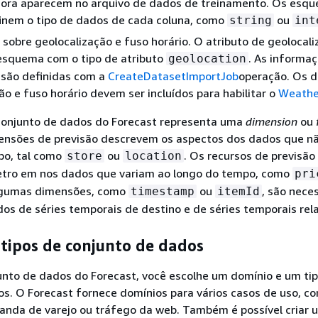
hora aparecem no arquivo de dados de treinamento. Os esq
nem o tipo de dados de cada coluna, como
ou
string
int
sobre geolocalização e fuso horário. O atributo de geolocali
 esquema com o tipo de atributo
. As informa
geolocation
 são definidas com a
CreateDatasetImportJob
operação. Os 
ão e fuso horário devem ser incluídos para habilitar o
Weathe
conjunto de dados do Forecast representa uma
dimension
ou
mensões de previsão descrevem os aspectos dos dados que 
po, tal como
ou
. Os recursos de previsão
store
location
tro em nos dados que variam ao longo do tempo, como
pri
lgumas dimensões, como
ou
, são nece
timestamp
itemId
os de séries temporais de destino e de séries temporais rel
tipos de conjunto de dados
unto de dados do Forecast, você escolhe um domínio e um ti
s. O Forecast fornece domínios para vários casos de uso, c
anda de varejo ou tráfego da web. Também é possível criar 