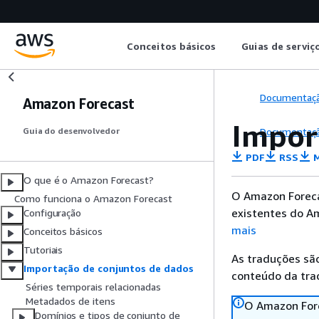
Conceitos básicos
Guias de serviç
Documentaç
Amazon Forecast
Impor
Documentaç
Guia do desenvolvedor
PDF
RSS
M
O que é o Amazon Forecast?
O Amazon Forecas
Como funciona o Amazon Forecast
existentes do A
Configuração
mais
Conceitos básicos
Tutoriais
As traduções são
Importação de conjuntos de dados
conteúdo da trad
Séries temporais relacionadas
Metadados de itens
O Amazon Fore
Domínios e tipos de conjunto de