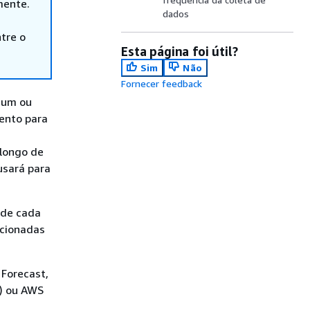
mente.
dados
tre o
Esta página foi útil?
Sim
Não
Fornecer feedback
e um ou
ento para
longo de
usará para
 de cada
acionadas
 Forecast,
I) ou AWS