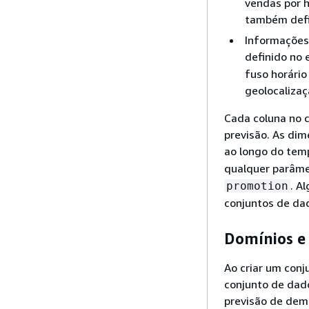
vendas por 
também defi
Informações 
definido no
fuso horário
geolocalizaç
Cada coluna no 
previsão. As di
ao longo do tem
qualquer parâme
. A
promotion
conjuntos de dad
Domínios e 
Ao criar um conj
conjunto de dado
previsão de dem