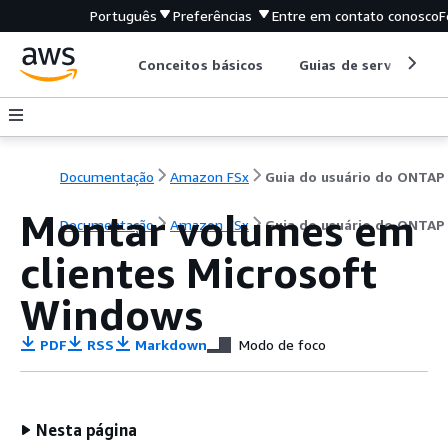
Português
Preferências
Entre em contato conosco
F
Conceitos básicos
Guias de serviço
Documentação
Amazon FSx
Guia do usuário do ONTAP
Montar volumes em
Documentação
Amazon FSx
Guia do usuário do ONTAP
clientes Microsoft
Windows
PDF
RSS
Markdown
Modo de foco
Nesta página