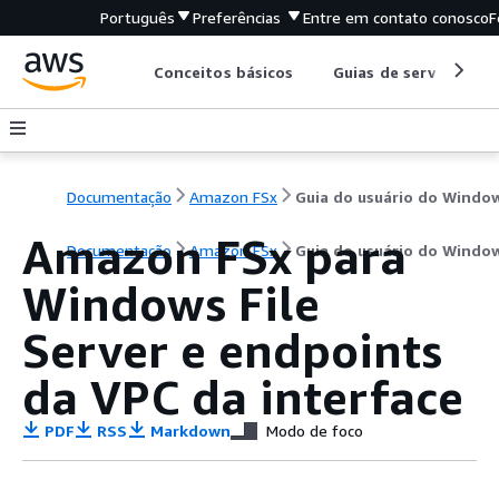
Português
Preferências
Entre em contato conosco
F
Conceitos básicos
Guias de serviço
Documentação
Amazon FSx
Guia do usuário do Windo
Amazon FSx para
Documentação
Amazon FSx
Guia do usuário do Windo
Windows File
Server e endpoints
da VPC da interface
PDF
RSS
Markdown
Modo de foco