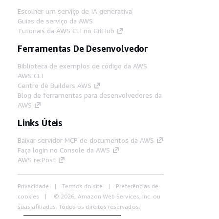
Escolher um serviço de IA generativa
Guias de serviço da AWS
Tutoriais da AWS CLI no GitHub
Ferramentas De Desenvolvedor
Biblioteca de exemplos de código da AWS
AWS CLI
Centro de Builders AWS
Blog de ferramentas para desenvolvedores da
AWS
Links Úteis
Baixar servidor MCP de documentos da AWS
Faça login no Console da AWS
AWS re:Post
Privacidade
Termos do site
Preferências de
cookies
© 2026, Amazon Web Services, Inc. ou
suas afiliadas. Todos os direitos reservados.