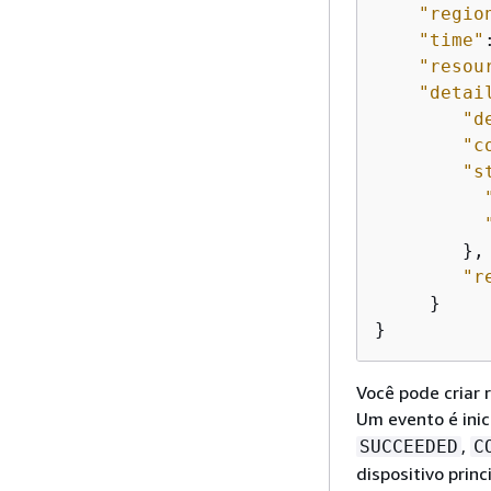
"regio
"time"
"resou
"detai
"d
"c
"s
        },

"r
     }

}
Você pode criar 
Um evento é ini
,
SUCCEEDED
C
dispositivo prin