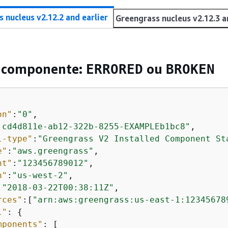
 nucleus v2.12.2 and earlier
Greengrass nucleus v2.12.3 a
o componente:
ou
ERRORED
BROKEN
on"
:
"0"
,

 cd4d811e-ab12-322b-8255-EXAMPLEb1bc8"
,

l-type"
:
"Greengrass V2 Installed Component St
e"
:
"aws.greengrass"
,

nt"
:
"123456789012"
,

n"
:
"us-west-2"
,

:
"2018-03-22T00:38:11Z"
,

rces"
:[
"arn:aws:greengrass:us-east-1:12345678
l"
: 
{
mponents"
: [
