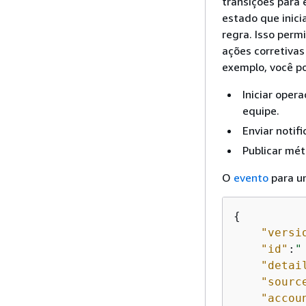
transições para
estado que inici
regra. Isso perm
ações corretivas
exemplo, você po
Iniciar oper
equipe.
Enviar noti
Publicar mét
O
evento
para um
{
"versi
"id"
:
"
"detai
"sourc
"accou