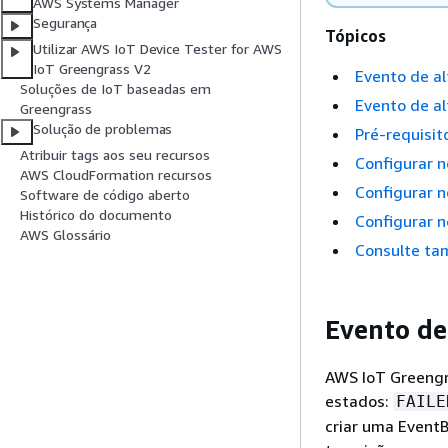
AWS Systems Manager
Segurança
Tópicos
Utilizar AWS IoT Device Tester for AWS
IoT Greengrass V2
Evento de al
Soluções de IoT baseadas em
Evento de a
Greengrass
Solução de problemas
Pré-requisit
Atribuir tags aos seu recursos
Configurar n
AWS CloudFormation recursos
Configurar n
Software de código aberto
Histórico do documento
Configurar n
AWS Glossário
Consulte t
Evento de
AWS IoT Greengr
estados:
FAILE
criar uma EventB