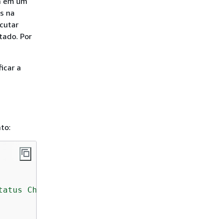
ra em um
s na
ecutar
tado. Por
icar a
to:
tatus Change"
,
