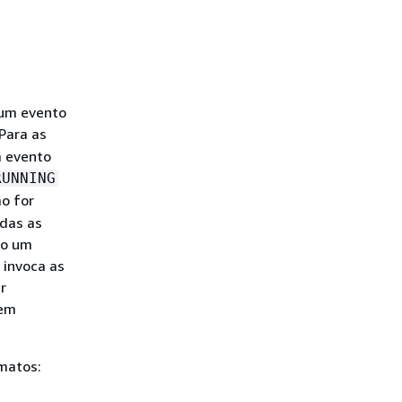
 um evento
Para as
m evento
RUNNING
o for
odas as
do um
 invoca as
r
 em
matos: