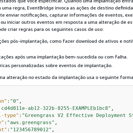
 estados que você especificar. Quando uma implantação ent
a uma regra, EventBridge invoca as ações de destino definida
ite enviar notificações, capturar informações de eventos, ex
 ou iniciar outros eventos em resposta a uma alteração de es
de criar regras para os seguintes casos de uso:
ações pós-implantação, como fazer download de ativos e notif
ficações após uma implantação bem-sucedida ou com falha.
ricas personalizadas sobre eventos de implantação.
a alteração no estado da implantação usa o seguinte forma
on"
:
"0"
,

 cd4d811e-ab12-322b-8255-EXAMPLEb1bc8"
,

l-type"
:
"Greengrass V2 Effective Deployment S
e"
:
"aws.greengrass"
,

nt"
:
"123456789012"
,
