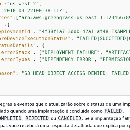
n"
:
"us-west-2"
,

:
"2018-03-22T00:38:11Z"
,

rces"
:[
"arn:aws:greengrass:us-east-1:12345678
l"
:
{
eploymentId"
: 
"4f38f1a7-3dd0-42a1-af48-EXAMPL
oreDeviceExecutionStatus"
: 
"FAILED|SUCCEEDED|
tatusDetails"
: 
{
"errorStack"
: [
"DEPLOYMENT_FAILURE"
, 
"ARTIFAC
"errorTypes"
: [
"DEPENDENCY_ERROR"
, 
"PERMISSIO
eason"
: 
"S3_HEAD_OBJECT_ACCESS_DENIED: FAILED
regras e eventos que o atualizarão sobre o status de uma im
ciado quando uma implantação é concluída como
,
FAILED
,
ou
. Se a implantação fal
OMPLETED
REJECTED
CANCELED
cipal, você receberá uma resposta detalhada que explica por 