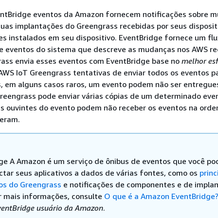
entBridge eventos da Amazon fornecem notificações sobre 
uas implantações do Greengrass recebidas por seus disposit
s instalados em seu dispositivo. EventBridge fornece um fl
e eventos do sistema que descreve as mudanças nos AWS re
ass envia esses eventos com EventBridge base no
melhor es
 AWS IoT Greengrass tentativas de enviar todos os eventos p
, em alguns casos raros, um evento podem não ser entregue
Greengrass pode enviar várias cópias de um determinado even
eus ouvintes do evento podem não receber os eventos na ord
reram.
ge A Amazon é um serviço de ônibus de eventos que você po
ctar seus aplicativos a dados de várias fontes, como os
princ
vos do Greengrass
e notificações de componentes e de implan
r mais informações, consulte
O que é a Amazon EventBridge
ventBridge usuário da Amazon
.