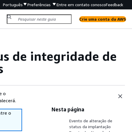
Português
Preferências
Entre em contato conosco
Feedback
Crie uma conta da AWS
us de integridade de
s
e o
alecerá.
Nesta página
tre o
Evento de alteração de
status da implantação