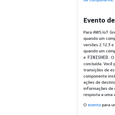
Evento de
Para AWS IoT Gre
quando um compo
versões 2.12.3 e
quando um comp
e
. O
FINISHED
concluída. Você 
transições de es
componente inst
ações de destino
informações de e
resposta a uma 
O
evento
para u