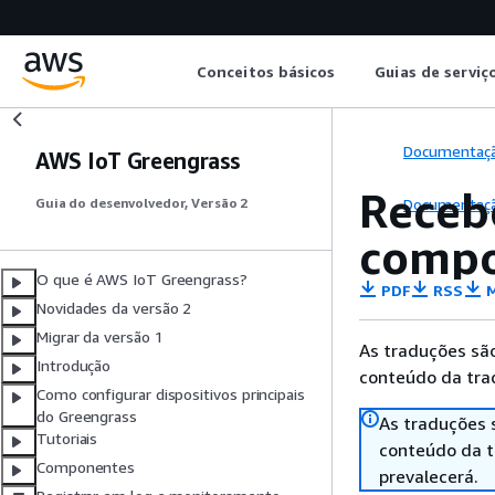
Conceitos básicos
Guias de serviç
Documentaç
AWS IoT Greengrass
Recebe
Documentaç
Guia do desenvolvedor, Versão 2
compo
O que é AWS IoT Greengrass?
PDF
RSS
M
Novidades da versão 2
Migrar da versão 1
As traduções são
Introdução
conteúdo da trad
Como configurar dispositivos principais
do Greengrass
As traduções 
Tutoriais
conteúdo da tr
Componentes
prevalecerá.