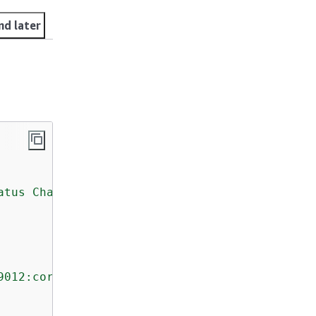
nd later
atus Change"
,

9012:coreDevices:MyGreengrassCore"
],
