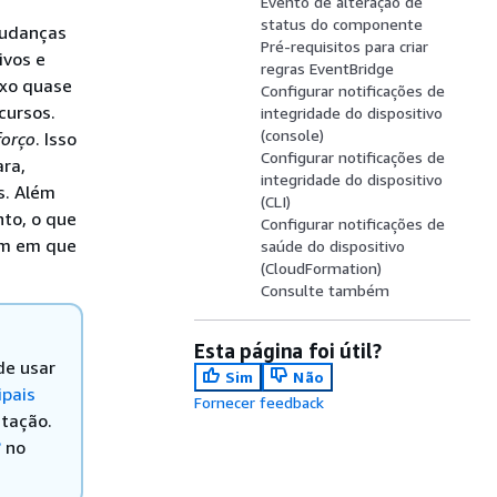
Evento de alteração de
status do componente
mudanças
Pré-requisitos para criar
ivos e
regras EventBridge
uxo quase
Configurar notificações de
cursos.
integridade do dispositivo
(console)
forço
. Isso
Configurar notificações de
ara,
integridade do dispositivo
s. Além
(CLI)
to, o que
Configurar notificações de
em em que
saúde do dispositivo
(CloudFormation)
Consulte também
Esta página foi útil?
de usar
Sim
Não
ipais
Fornecer feedback
tação.
?
no