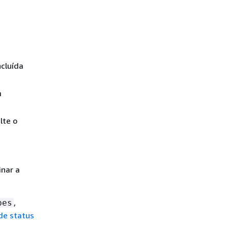
ncluída
m
lte o
inar a
,
pes
de status