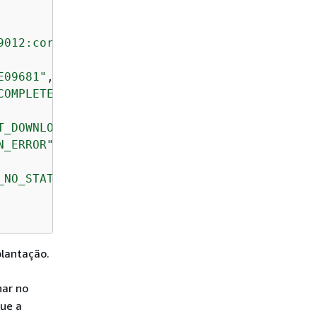
9012:coreDevices:MyGreengrassCore"
],

E09681"
,

COMPLETED|REJECTED|CANCELED"
,

T_DOWNLOAD_ERROR"
, 
"S3_ERROR"
, 
"S3_ACCESS_DEN
N_ERROR"
],

_NO_STATE_CHANGE: Failed to download artifact
plantação.
har no
que a