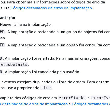
ou. Para obter mais informações sobre códigos de erro da
nsulte
Códigos detalhados de erros de implantação
.
lantação
 Houve falha na implantação.
. A implantação direcionada a um grupo de objetos foi co
ED
so.
. A implantação direcionada a um objeto foi concluída co
ED
. A implantação foi rejeitada. Para mais informações, consu
D
.
tatusDetails
. A implantação foi cancelada pelo usuário.
D
s eventos estejam duplicados ou fora de ordem. Para determ
os, use a propriedade
.
time
completa dos códigos de erro em
e
errorStacks
errorTy
 detalhados de erros de implantação
e
Códigos detalhados 