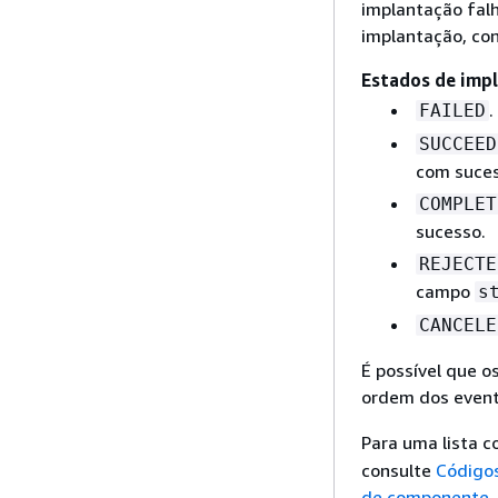
implantação falh
implantação, co
Estados de imp
.
FAILED
SUCCEED
com suces
COMPLET
sucesso.
REJECTE
campo
s
CANCELE
É possível que o
ordem dos event
Para uma lista 
consulte
Códigos
de componente
.