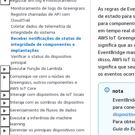
Registrar em log e monitoramento
Monitoramento de logs do Greengrass
As regras de Ev
Registre chamadas de API com
de estado para s
CloudTrail
para componente
Coletar dados de telemetria da
em tempo real d
integridade do sistema
AWS IoT Greengr
Receber notificações de status de
integridade de componentes e
significa que as
implantações
EventBridge mas
Verificar o status do dispositivo
disso, AWS IoT 
principal
significa que s
Executar função do Lambda
os eventos ocor
Comunique-se com o núcleo do
Greengrass, outros componentes e
AWS IoT Core
nota
Interagir com dispositivos de IoT locais
EventBrid
Interaja com as sombras do dispositivo
para cone
Gerenciamento de fluxos de dados
dispositi
Executar a inferência de machine
Para obte
learning
Guia do E
Gerenciar os principais dispositivos com