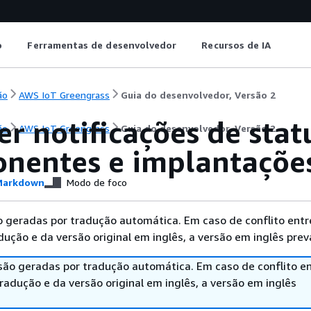
o
Ferramentas de desenvolvedor
Recursos de IA
ão
AWS IoT Greengrass
Guia do desenvolvedor, Versão 2
r notificações de stat
ão
AWS IoT Greengrass
Guia do desenvolvedor, Versão 2
nentes e implantaçõe
arkdown
Modo de foco
 geradas por tradução automática. Em caso de conflito entr
ução e da versão original em inglês, a versão em inglês prev
são geradas por tradução automática. Em caso de conflito en
adução e da versão original em inglês, a versão em inglês