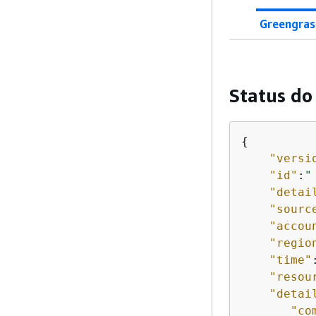
Greengrass
Status d
{
"versi
"id"
:
"
"detai
"sourc
"accou
"regio
"time"
"resou
"detai
"co