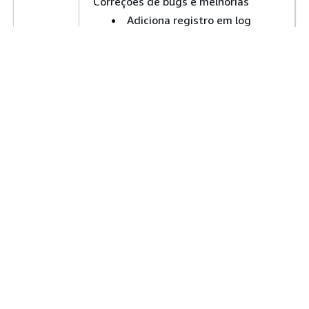
Correções de bugs e melhorias
Adiciona registro em log
adicional na saída do
comando
gdk component
quando um erro de
build
sintaxe da fórmula está
impedindo a conclusão da
compilação para fins de
reconhecimento.
Renomeia
e
otf-options
para
otf-version
gtf-
e
options
gtf-version
respectivamente, devido à
renomeação do Open Test
Framework para estrutura
de teste do Greengrass.
1.3.0
Novos atributos