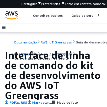
Português
Preferências
Entre em contato conosco
F
Conceitos básicos
Guias de serviço
Documentação
AWS IoT Greengrass
Interface de linha
Documentação
AWS IoT Greengrass
Guia do desenvolvedor, Versão 2
de comando do kit
de desenvolvimento
do AWS IoT
Greengrass
PDF
RSS
Markdown
Modo de foco