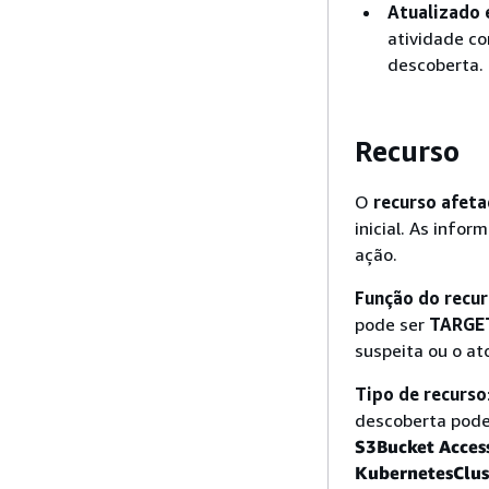
Atualizado
atividade c
descoberta.
Recurso
O
recurso afet
inicial. As info
ação.
Função do recu
pode ser
TARGE
suspeita ou o at
Tipo de recurso
descoberta poder
S3Bucket
Acces
KubernetesClus