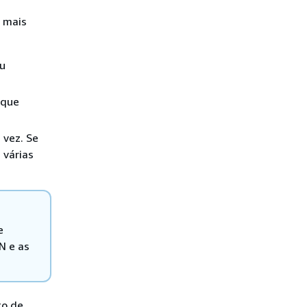
 mais
ou
 que
 vez. Se
 várias
e
N e as
to de