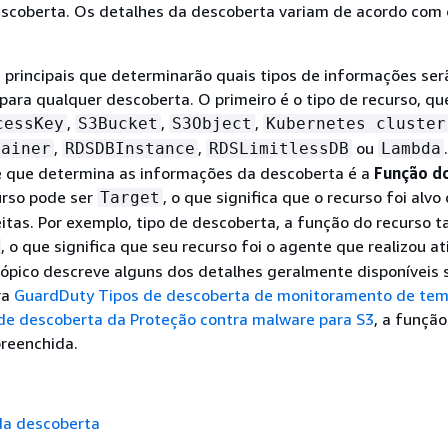
scoberta. Os detalhes da descoberta variam de acordo com 
 principais que determinarão quais tipos de informações ser
 para qualquer descoberta. O primeiro é o tipo de recurso, qu
,
,
,
cessKey
S3Bucket
S3Object
Kubernetes cluster
,
,
ou
tainer
RDSDBInstance
RDSLimitlessDB
Lambda
 que determina as informações da descoberta é a
Função d
urso pode ser
, o que significa que o recurso foi alvo
Target
itas. Por exemplo, tipo de descoberta, a função do recurso
, o que significa que seu recurso foi o agente que realizou a
tópico descreve alguns dos detalhes geralmente disponíveis 
ra
GuardDuty Tipos de descoberta de monitoramento de te
de descoberta da Proteção contra malware para S3
, a função
preenchida.
da descoberta