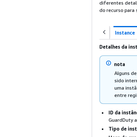
diferentes detal
do recurso para 
Instance
Detalhes da inst
nota
Alguns de
sido inter
uma instâ
entre regi
ID da instân
GuardDuty a
Tipo de ins