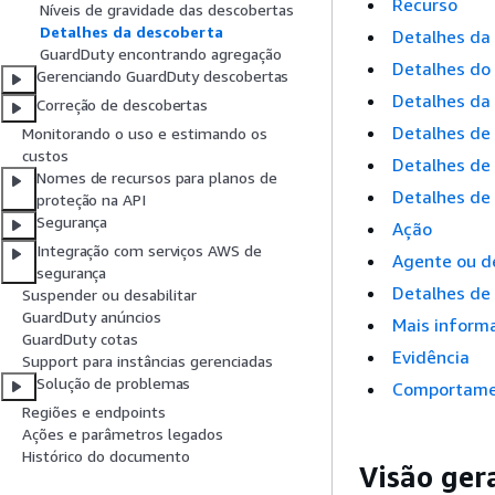
Recurso
Níveis de gravidade das descobertas
Detalhes da descoberta
Detalhes da
GuardDuty encontrando agregação
Detalhes do
Gerenciando GuardDuty descobertas
Detalhes da
Correção de descobertas
Detalhes de 
Monitorando o uso e estimando os
custos
Detalhes de
Nomes de recursos para planos de
Detalhes de
proteção na API
Segurança
Ação
Integração com serviços AWS de
Agente ou d
segurança
Detalhes de
Suspender ou desabilitar
GuardDuty anúncios
Mais inform
GuardDuty cotas
Evidência
Support para instâncias gerenciadas
Solução de problemas
Comportame
Regiões e endpoints
Ações e parâmetros legados
Histórico do documento
Visão ger