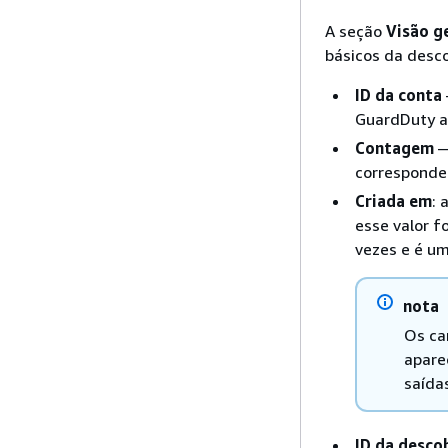
A seção
Visão g
básicos da desco
ID da conta
GuardDuty a
Contagem
—
corresponde 
Criada em
: 
esse valor f
vezes e é um
nota
Os ca
apare
saída
ID da desco