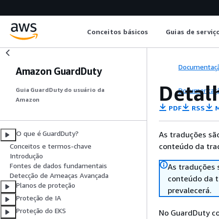
Conceitos básicos
Guias de serviç
Documentaç
Amazon GuardDuty
Detal
Documentaç
Guia GuardDuty do usuário da
Amazon
PDF
RSS
M
O que é GuardDuty?
As traduções são
conteúdo da trad
Conceitos e termos-chave
Introdução
Fontes de dados fundamentais
As traduções 
Detecção de Ameaças Avançada
conteúdo da tr
Planos de proteção
prevalecerá.
Proteção de IA
Proteção do EKS
No GuardDuty co