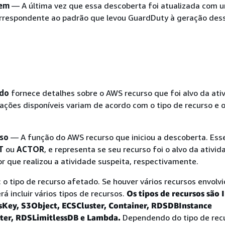
 em
— A última vez que essa descoberta foi atualizada com 
orrespondente ao padrão que levou GuardDuty à geração des
ado
fornece detalhes sobre o AWS recurso que foi alvo da ati
rmações disponíveis variam de acordo com o tipo de recurso e o
rso
— A função do AWS recurso que iniciou a descoberta. Esse
T
ou
ACTOR
, e representa se seu recurso foi o alvo da ativid
or que realizou a atividade suspeita, respectivamente.
: o tipo de recurso afetado. Se houver vários recursos envolv
á incluir vários tipos de recursos.
Os tipos de recursos são
sKey
, S3Object
,
ECSCluster
,
Container
, RDSDBInstance
ter
,
RDSLimitlessDB
e Lambda.
Dependendo do tipo de recu