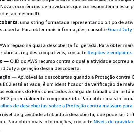
 Novas ocorrências de atividades que correspondem a esse 
adas ao mesmo ID.
coberta
: uma string formatada representando o tipo de ati
scoberta. Para obter mais informações, consulte
GuardDuty 
WS região na qual a descoberta foi gerada. Para obter mais
sobre as regiões compatíveis, consulte
Regiões e endpoints
so
— O ID do AWS recurso contra o qual a atividade ocorreu e
ardDuty a geração dessa descoberta.
cação
— Aplicável às descobertas quando a Proteção contra
 EC2 está ativada, é um identificador da verificação de mal
s volumes do EBS conectados à carga de trabalho da instân
o EC2 potencialmente comprometida. Para obter mais inform
alhes de descobertas sobre a Proteção contra malware para
 o nível de gravidade atribuído à descoberta, que pode ser Crít
xa. Para obter mais informações, consulte
Níveis de gravida
.