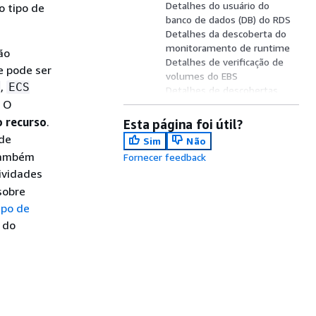
Detalhes do usuário do
o tipo de
banco de dados (DB) do RDS
Detalhes da descoberta do
monitoramento de runtime
ão
Detalhes de verificação de
e pode ser
volumes do EBS
,
ECS
Detalhes de descobertas
. O
sobre a Proteção contra
malware para EC2
o recurso
.
Esta página foi útil?
Detalhes de descobertas
 de
Sim
Não
sobre a Proteção contra
 também
Fornecer feedback
malware para S3
tividades
Ação
Agente ou destino
sobre
Detalhes de geolocalização
mpo de
Mais informações
 do
Evidência
Comportamento anômalo