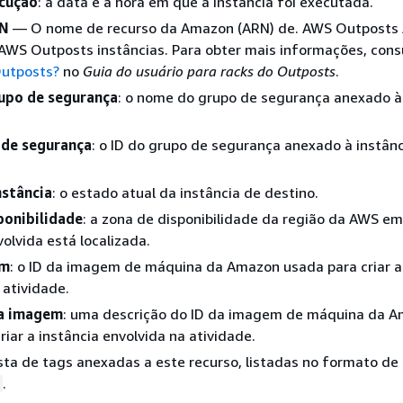
cução
: a data e a hora em que a instância foi executada.
RN
— O nome de recurso da Amazon (ARN) de. AWS Outposts A
AWS Outposts instâncias. Para obter mais informações, cons
utposts?
no
Guia do usuário para racks do Outposts
.
upo de segurança
: o nome do grupo de segurança anexado à
 de segurança
: o ID do grupo de segurança anexado à instânc
nstância
: o estado atual da instância de destino.
ponibilidade
: a zona de disponibilidade da região da AWS em
volvida está localizada.
em
: o ID da imagem de máquina da Amazon usada para criar a
 atividade.
da imagem
: uma descrição do ID da imagem de máquina da 
riar a instância envolvida na atividade.
ista de tags anexadas a este recurso, listadas no formato de
.