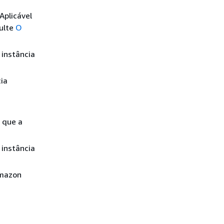
plicável
ulte
O
 instância
ia
 que a
 instância
Amazon