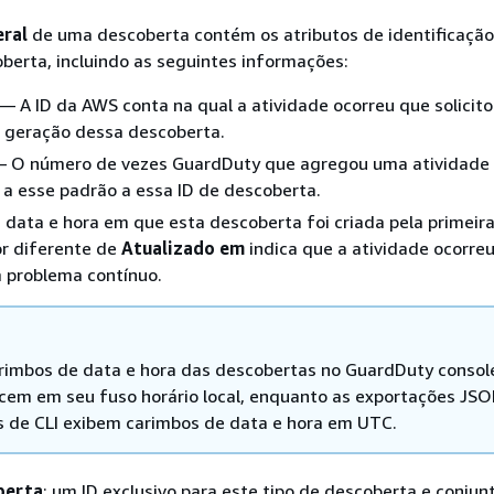
eral
de uma descoberta contém os atributos de identificação
berta, incluindo as seguintes informações:
— A ID da AWS conta na qual a atividade ocorreu que solicit
 geração dessa descoberta.
 O número de vezes GuardDuty que agregou uma atividade
a esse padrão a essa ID de descoberta.
a data e hora em que esta descoberta foi criada pela primeira
or diferente de
Atualizado em
indica que a atividade ocorreu
 problema contínuo.
rimbos de data e hora das descobertas no GuardDuty consol
cem em seu fuso horário local, enquanto as exportações JSO
s de CLI exibem carimbos de data e hora em UTC.
berta
: um ID exclusivo para este tipo de descoberta e conjun