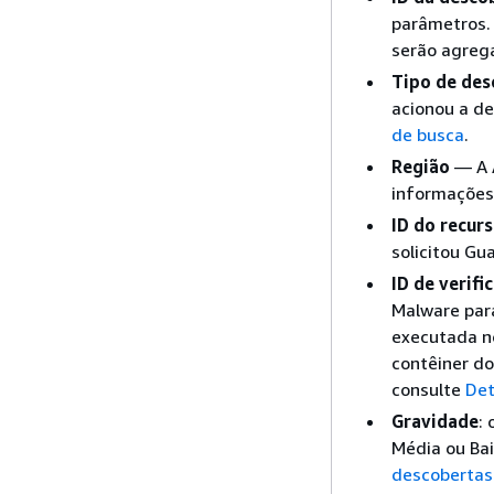
parâmetros.
serão agreg
Tipo de des
acionou a de
de busca
.
Região
— A A
informações 
ID do recur
solicitou Gu
ID de verifi
Malware para
executada no
contêiner d
consulte
Det
Gravidade
:
Média ou Bai
descobertas