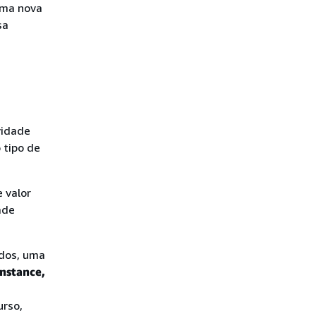
uma nova
sa
vidade
 tipo de
 valor
ade
idos, uma
Instance
,
rso,