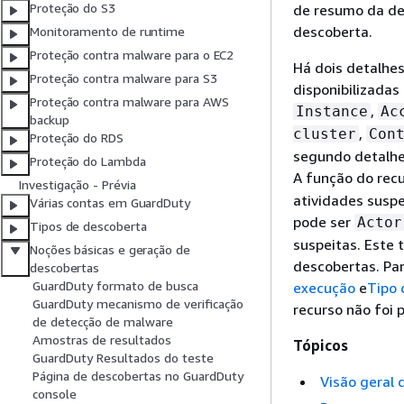
Proteção do S3
de resumo da de
descoberta.
Monitoramento de runtime
Proteção contra malware para o EC2
Há dois detalhes
Proteção contra malware para S3
disponibilizadas
Proteção contra malware para AWS
,
Instance
Ac
backup
,
cluster
Con
Proteção do RDS
segundo detalhe
Proteção do Lambda
A função do rec
Investigação - Prévia
atividades suspe
Várias contas em GuardDuty
pode ser
Actor
Tipos de descoberta
suspeitas. Este 
Noções básicas e geração de
descobertas. Pa
descobertas
GuardDuty formato de busca
execução
e
Tipo 
GuardDuty mecanismo de verificação
recurso não foi 
de detecção de malware
Amostras de resultados
Tópicos
GuardDuty Resultados do teste
Página de descobertas no GuardDuty
Visão geral 
console