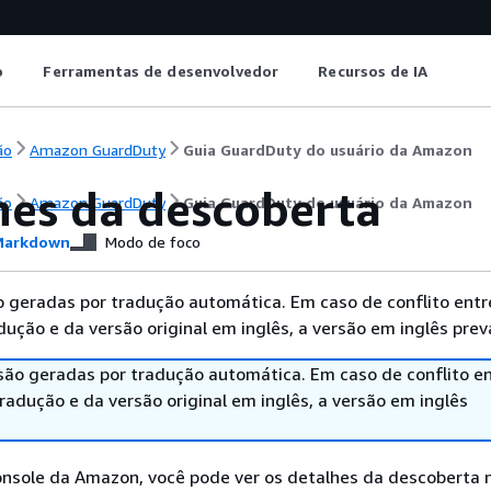
o
Ferramentas de desenvolvedor
Recursos de IA
ão
Amazon GuardDuty
Guia GuardDuty do usuário da Amazon
hes da descoberta
ão
Amazon GuardDuty
Guia GuardDuty do usuário da Amazon
arkdown
Modo de foco
 geradas por tradução automática. Em caso de conflito entr
ução e da versão original em inglês, a versão em inglês prev
são geradas por tradução automática. Em caso de conflito en
adução e da versão original em inglês, a versão em inglês
nsole da Amazon, você pode ver os detalhes da descoberta 