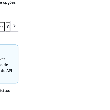
de opções
er
Container
RDSDBInstance
RDSLimitlessDB
Lambd
ver
do de
 de API
icitou