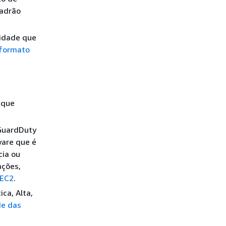
padrão
vidade que
formato
 que
 GuardDuty
ware que é
cia ou
ações,
 EC2
.
ica, Alta,
de das