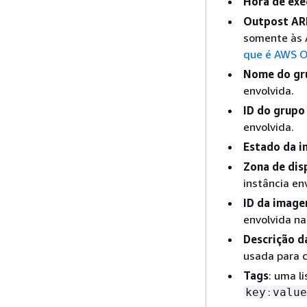
Hora de exe
Outpost A
somente às 
que é AWS O
Nome do gr
envolvida.
ID do grupo
envolvida.
Estado da i
Zona de dis
instância en
ID da imag
envolvida na
Descrição 
usada para c
Tags
: uma l
:
key
value