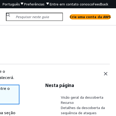
Português
Preferências
Entre em contato conosco
Feedback
Crie uma conta da AWS
e o
alecerá.
Nesta página
tre o
Visão geral da descoberta
Recurso
Detalhes da descoberta da
na seção
sequência de ataques