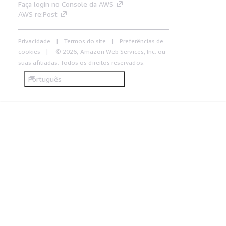
Faça login no Console da AWS
AWS re:Post
Privacidade
Termos do site
Preferências de
cookies
© 2026, Amazon Web Services, Inc. ou
suas afiliadas. Todos os direitos reservados.
Português