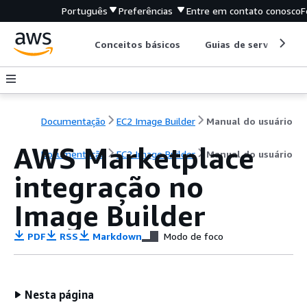
Português
Preferências
Entre em contato conosco
F
Conceitos básicos
Guias de serviço
Documentação
EC2 Image Builder
Manual do usuário
AWS Marketplace
Documentação
EC2 Image Builder
Manual do usuário
integração no
Image Builder
PDF
RSS
Markdown
Modo de foco
Nesta página