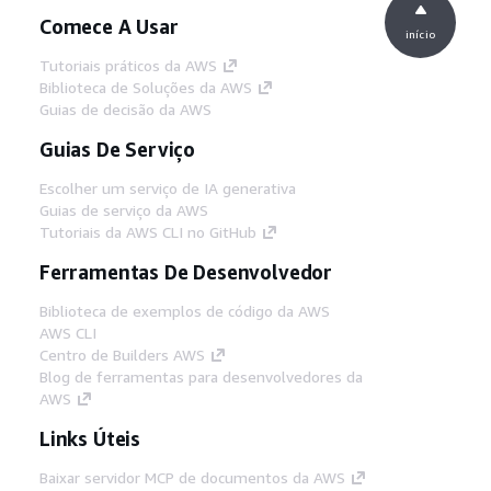
Comece A Usar
início
Tutoriais práticos da AWS
Biblioteca de Soluções da AWS
Guias de decisão da AWS
Guias De Serviço
Escolher um serviço de IA generativa
Guias de serviço da AWS
Tutoriais da AWS CLI no GitHub
Ferramentas De Desenvolvedor
Biblioteca de exemplos de código da AWS
AWS CLI
Centro de Builders AWS
Blog de ferramentas para desenvolvedores da
AWS
Links Úteis
Baixar servidor MCP de documentos da AWS