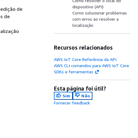
Como resolver o local do
dispositivo (API)
medição de
Como solucionar problemas
es de
com erros ao resolver a
localização
calização
Recursos relacionados
AWS IoT Core Referência da API
AWS CLI comandos para AWS IoT Core
SDKs e ferramentas
Esta página foi útil?
Sim
Não
Fornecer feedback