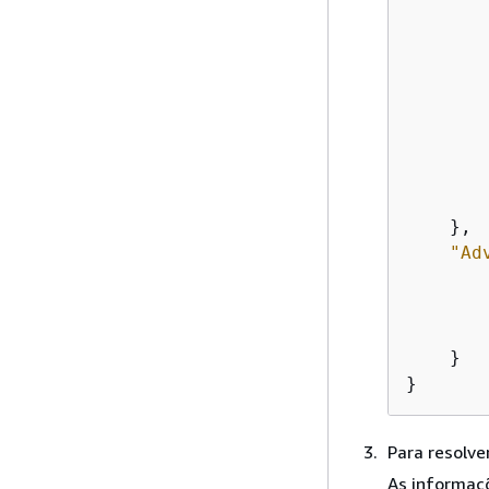
        
        
        
    },

"Ad
        
    }

}
Para resolve
As informaçõ