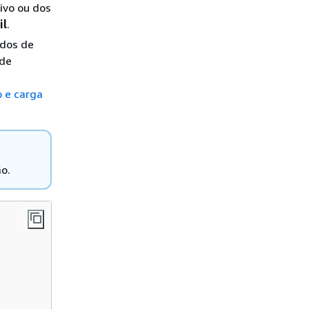
ivo ou dos
il
.
ados de
 de
o e carga
o.