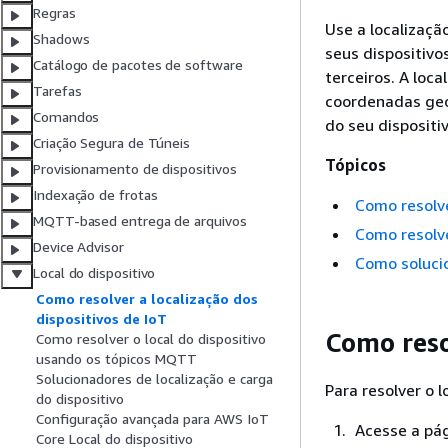
Regras
Use a localizaçã
Shadows
seus dispositivo
Catálogo de pacotes de software
terceiros. A lo
Tarefas
coordenadas geog
Comandos
do seu dispositi
Criação Segura de Túneis
Tópicos
Provisionamento de dispositivos
Indexação de frotas
Como resolve
MQTT-based entrega de arquivos
Como resolver
Device Advisor
Como solucio
Local do dispositivo
Como resolver a localização dos
dispositivos de IoT
Como resol
Como resolver o local do dispositivo
usando os tópicos MQTT
Solucionadores de localização e carga
Para resolver o l
do dispositivo
Configuração avançada para AWS IoT
Acesse a pá
Core Local do dispositivo