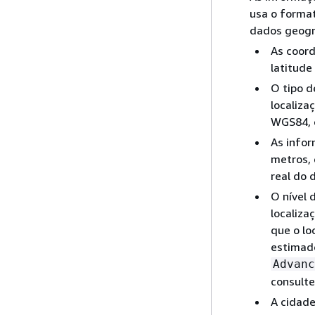
usa o forma
dados geogr
As coor
latitude
O tipo d
localiza
WGS84, 
As infor
metros, 
real do d
O nível 
localiza
que o lo
estimado
Advanc
consult
A cidade