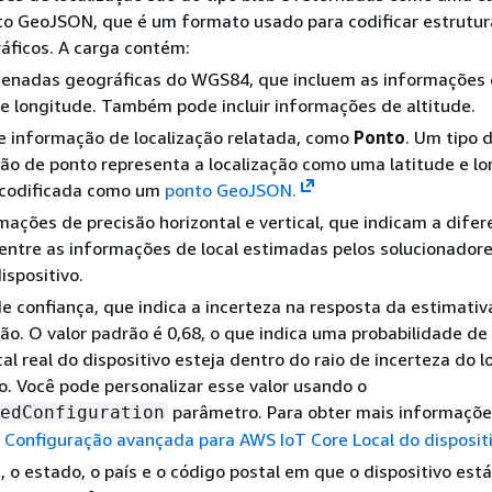
to GeoJSON, que é um formato usado para codificar estrutur
áficos. A carga contém:
denadas geográficas do WGS84, que incluem as informações
 e longitude. Também pode incluir informações de altitude.
e informação de localização relatada, como
Ponto
. Um tipo 
ção de ponto representa a localização como uma latitude e l
codificada como um
ponto GeoJSON.
mações de precisão horizontal e vertical, que indicam a dife
entre as informações de local estimadas pelos solucionadores
ispositivo.
de confiança, que indica a incerteza na resposta da estimativ
ção. O valor padrão é 0,68, o que indica uma probabilidade d
cal real do dispositivo esteja dentro do raio de incerteza do l
. Você pode personalizar esse valor usando o
parâmetro. Para obter mais informaçõe
edConfiguration
e
Configuração avançada para AWS IoT Core Local do disposit
, o estado, o país e o código postal em que o dispositivo está