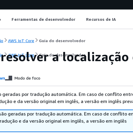
o
Ferramentas de desenvolvedor
Recursos de IA
ão
AWS IoT Core
Guia do desenvolvedor
esolver a localização 
ão
AWS IoT Core
Guia do desenvolvedor
wn
Modo de foco
 geradas por tradução automática. Em caso de conflito entr
ução e da versão original em inglês, a versão em inglês prev
são geradas por tradução automática. Em caso de conflito en
adução e da versão original em inglês, a versão em inglês