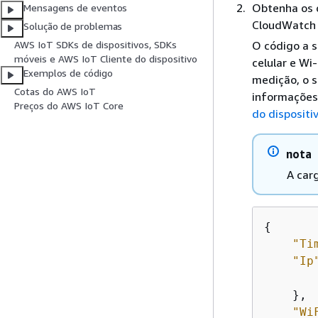
Obtenha os d
Mensagens de eventos
CloudWatch r
Solução de problemas
O código a 
AWS IoT SDKs de dispositivos, SDKs
móveis e AWS IoT Cliente do dispositivo
celular e Wi
Exemplos de código
medição, o s
Cotas do AWS IoT
informações
Preços do AWS IoT Core
do dispositi
nota
A car
{
"Ti
"Ip
    },

"Wi