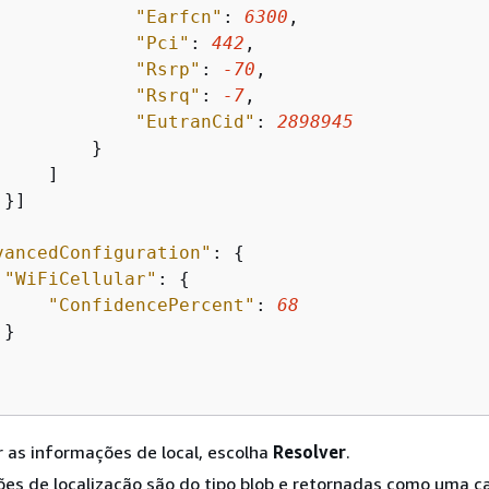
"Earfcn"
: 
6300
,

"Pci"
: 
442
,

"Rsrp"
: 
-70
,

"Rsrq"
: 
-7
,

"EutranCid"
: 
2898945
        }

    ]

}]

vancedConfiguration"
: 
{
"WiFiCellular"
: 
{
"ConfidencePercent"
: 
68
}

r as informações de local, escolha
Resolver
.
es de localização são do tipo blob e retornadas como uma c