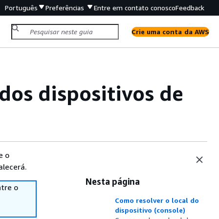
Português
Preferências
Entre em contato conosco
Feedback
Crie uma conta da AWS
dos dispositivos de
e o
alecerá.
Nesta página
tre o
Como resolver o local do
dispositivo (console)