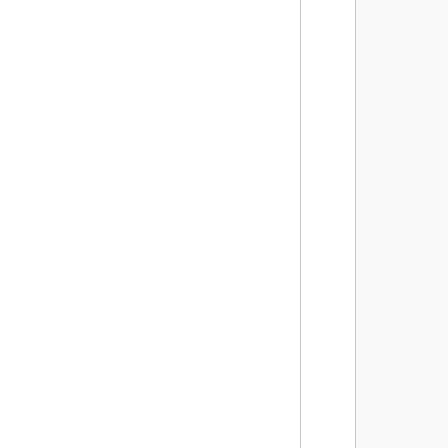
        
        
        
        