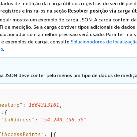
ados de medição da carga útil dos registros do seu disposit
egistros e insira-os na seção
Resolver posição via carga út
seguir mostra um exemplo de carga JSON. A carga contém d
-Fi de medição. Se a carga contiver tipos adicionais de dados
olucionador com a melhor precisão será usado. Para ter mais
 e exemplos de carga, consulte
Solucionadores de localizaçã
vo
.
ga JSON deve conter pelo menos um tipo de dados de mediçã
mestamp"
: 
1664313161
,

"
:
{
"IpAddress"
: 
"54.240.198.35"
FiAccessPoints"
: [
{