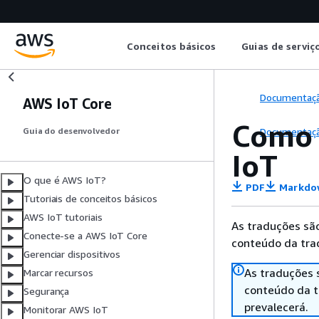
Conceitos básicos
Guias de serviç
Documentaç
AWS IoT Core
Como r
Documentaç
Guia do desenvolvedor
IoT
O que é AWS IoT?
PDF
Markdo
Tutoriais de conceitos básicos
AWS IoT tutoriais
As traduções são
Conecte-se a AWS IoT Core
conteúdo da trad
Gerenciar dispositivos
As traduções 
Marcar recursos
conteúdo da tr
Segurança
prevalecerá.
Monitorar AWS IoT