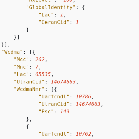
"GlobalIdentity"
: 
{
"Lac"
: 
1
,

"GeranCid"
: 
1
        }

    }]

}],

"Wcdma"
: [
{
"Mcc"
: 
262
,

"Mnc"
: 
7
,

"Lac"
: 
65535
,

"UtranCid"
: 
14674663
,

"WcdmaNmr"
: [
{
"Uarfcndl"
: 
10786
,

"UtranCid"
: 
14674663
,

"Psc"
: 
149
        },

{
"Uarfcndl"
: 
10762
,
