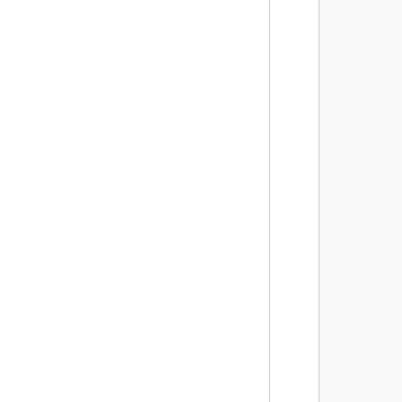
        
        
        
        