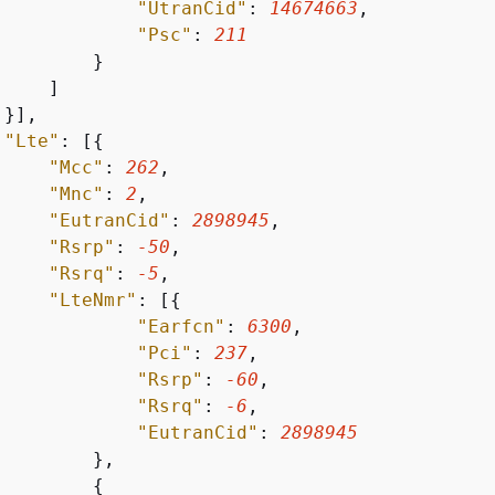
"UtranCid"
: 
14674663
,

"Psc"
: 
211
        }

    ]

}],

"Lte"
: [
{
"Mcc"
: 
262
,

"Mnc"
: 
2
,

"EutranCid"
: 
2898945
,

"Rsrp"
: 
-50
,

"Rsrq"
: 
-5
,

"LteNmr"
: [
{
"Earfcn"
: 
6300
,

"Pci"
: 
237
,

"Rsrp"
: 
-60
,

"Rsrq"
: 
-6
,

"EutranCid"
: 
2898945
        },

{