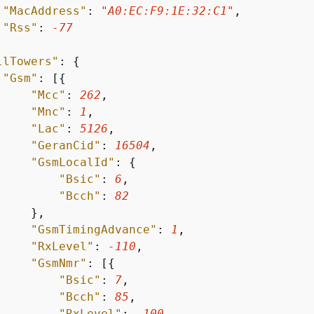
"MacAddress"
: 
"A0:EC:F9:1E:32:C1"
,

"Rss"
: 
-77
llTowers"
: 
{
"Gsm"
: [
{
"Mcc"
: 
262
,

"Mnc"
: 
1
,

"Lac"
: 
5126
,

"GeranCid"
: 
16504
,

"GsmLocalId"
: 
{
"Bsic"
: 
6
,

"Bcch"
: 
82
    },

"GsmTimingAdvance"
: 
1
,

"RxLevel"
: 
-110
,

"GsmNmr"
: [
{
"Bsic"
: 
7
,

"Bcch"
: 
85
,

"RxLevel"
: 
-100
,
