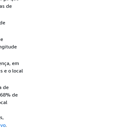
as de
 de
de
ongitude
rença, em
 e o local
a de
e 68% de
ocal
s,
ivo
.