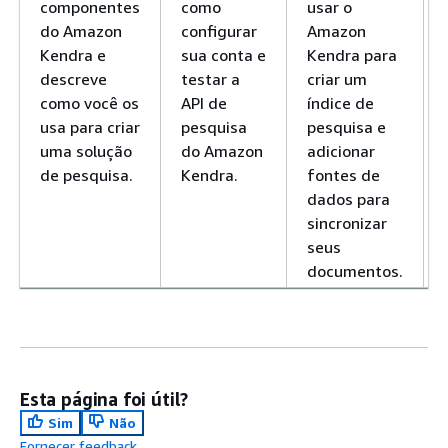
componentes
como
usar o
do Amazon
configurar
Amazon
Kendra e
sua conta e
Kendra para
descreve
testar a
criar um
como você os
API de
índice de
usa para criar
pesquisa
pesquisa e
uma solução
do Amazon
adicionar
de pesquisa.
Kendra.
fontes de
dados para
sincronizar
seus
documentos.
Esta página foi útil?
Sim
Não
Fornecer feedback