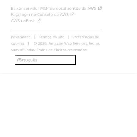
Baixar servidor MCP de documentos da AWS
Faça login no Console da AWS
AWS re:Post
Privacidade
Termos do site
Preferências de
cookies
© 2026, Amazon Web Services, Inc. ou
suas afiliadas. Todos os direitos reservados.
Português