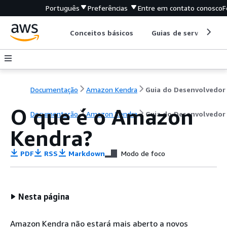
Português
Preferências
Entre em contato conosco
F
Conceitos básicos
Guias de serviço
Documentação
Amazon Kendra
Guia do Desenvolvedor
O que é o Amazon
Documentação
Amazon Kendra
Guia do Desenvolvedor
Kendra?
PDF
RSS
Markdown
Modo de foco
Nesta página
Amazon Kendra não estará mais aberto a novos