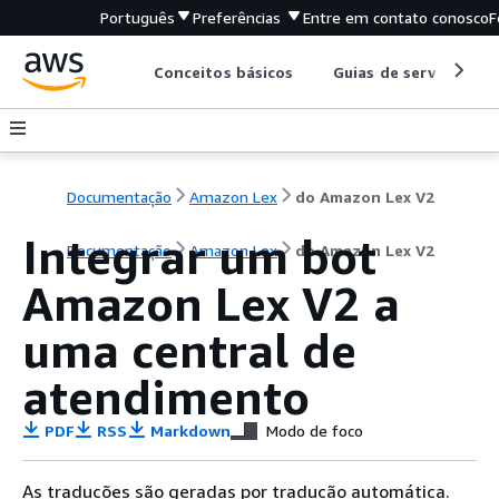
Português
Preferências
Entre em contato conosco
F
Conceitos básicos
Guias de serviço
Documentação
Amazon Lex
do Amazon Lex V2
Integrar um bot
Documentação
Amazon Lex
do Amazon Lex V2
Amazon Lex V2 a
uma central de
atendimento
PDF
RSS
Markdown
Modo de foco
As traduções são geradas por tradução automática.