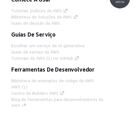
início
Tutoriais práticos da AWS
Biblioteca de Soluções da AWS
Guias de decisão da AWS
Guias De Serviço
Escolher um serviço de IA generativa
Guias de serviço da AWS
Tutoriais da AWS CLI no GitHub
Ferramentas De Desenvolvedor
Biblioteca de exemplos de código da AWS
AWS CLI
Centro de Builders AWS
Blog de ferramentas para desenvolvedores da
AWS
Links Úteis
Baixar servidor MCP de documentos da AWS
Faça login no Console da AWS