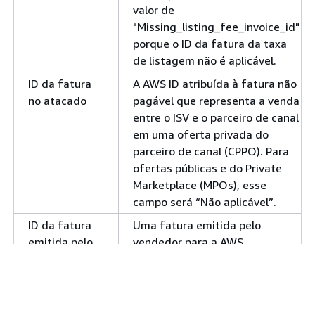
valor de
"Missing_listing_fee_invoice_id"
porque o ID da fatura da taxa
de listagem não é aplicável.
ID da fatura
A AWS ID atribuída à fatura não
no atacado
pagável que representa a venda
entre o ISV e o parceiro de canal
em uma oferta privada do
parceiro de canal (CPPO). Para
ofertas públicas e do Private
Marketplace (MPOs), esse
campo será “Não aplicável”.
ID da fatura
Uma fatura emitida pelo
emitida pelo
vendedor para a AWS.
vendedor
Variante de
O tipo de fatura que
fatura
corresponde à coluna