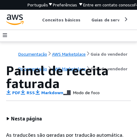
Português
Preferências
Entre em contato conosco
F
Conceitos básicos
Guias de serviço
Documentação
AWS Marketplace
Guia do vendedor
Painel de receita
Documentação
AWS Marketplace
Guia do vendedor
faturada
PDF
RSS
Markdown
Modo de foco
Nesta página
As traduções são geradas por tradução automática.