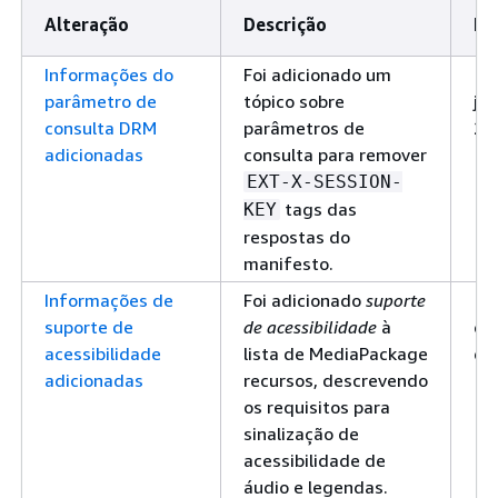
Alteração
Descrição
Da
Informações do
Foi adicionado um
10
parâmetro de
tópico sobre
jan
consulta DRM
parâmetros de
20
adicionadas
consulta para remover
EXT-X-SESSION-
tags das
KEY
respostas do
manifesto.
Informações de
Foi adicionado
suporte
17
suporte de
de acessibilidade
à
de
acessibilidade
lista de MediaPackage
de
adicionadas
recursos, descrevendo
os requisitos para
sinalização de
acessibilidade de
áudio e legendas.