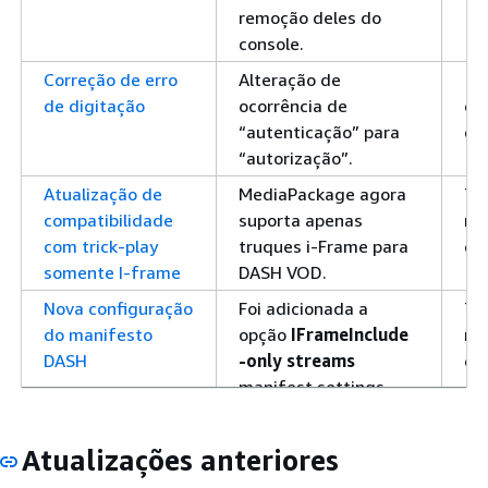
remoção deles do
console.
Correção de erro
Alteração de
19
de digitação
ocorrência de
de
“autenticação” para
de
“autorização”.
Atualização de
MediaPackage agora
7 
compatibilidade
suporta apenas
no
com trick-play
truques i-Frame para
de
somente I-frame
DASH VOD.
Nova configuração
Foi adicionada a
7 
do manifesto
opção
IFrameInclude
no
DASH
-only streams
de
manifest settings.
Atualização dos
Atualização dos
27
parâmetros de
parâmetros de
ou
Atualizações anteriores
consulta
consulta
de