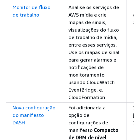
Monitor de fluxo
Analise os serviços de
11
de trabalho
AWS mídia e crie
abr
mapas de sinais,
20
visualizações do fluxo
de trabalho de mídia,
entre esses serviços.
Use os mapas de sinal
para gerar alarmes e
notificações de
monitoramento
usando CloudWatch
EventBridge, e.
CloudFormation
Nova configuração
Foi adicionada a
26
do manifesto
opção de
jan
DASH
configurações de
20
manifesto
Compacto
de DRM de nível