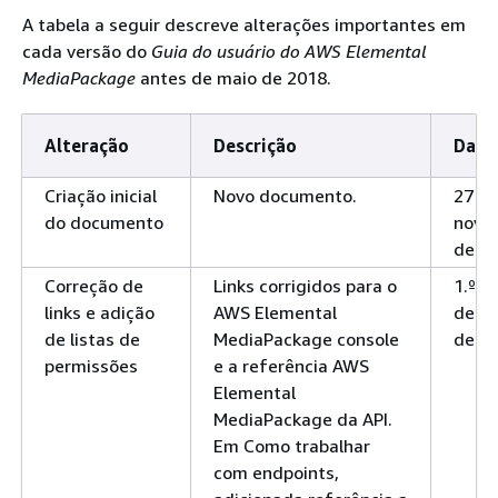
trickplay_height e
trickplay_height
A tabela a seguir descreve alterações importantes em
video_height
e
ao
video_height
cada versão do
Guia do usuário do AWS Elemental
usar trick-play
MediaPackage
antes de maio de 2018.
somente I-frame e
baseado em imagens.
Alteração
Descrição
Data
Agora, o SPEKE
MediaPackage agora
10
versão 2.0 está
suporta a versão 2.0
ou
Criação inicial
Novo documento.
27 d
disponível para
do SPEKE com fluxos
de
do documento
nove
Video-on-demand
de trabalho VOD
de 2
(VOD – Vídeo sob
CMAF e DASH.
Correção de
Links corrigidos para o
1.º d
demanda) e ao
links e adição
AWS Elemental
deze
vivo
de listas de
MediaPackage console
de 2
Nova opção SPEKE
MediaPackage agora
10
permissões
e a referência AWS
para DASH
suporta a versão 2.0
ou
Elemental
do DASH SPEKE para
de
MediaPackage da API.
VOD.
Em Como trabalhar
com endpoints,
Nova opção SPEKE
MediaPackage agora
10