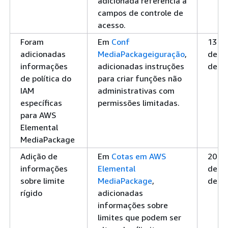
adicionada referência a
para CMAF
suporta a versão 2.0
ou
campos de controle de
do CMAF SPEKE para
de
acesso.
VOD.
Foram
Em
Conf
13 d
Nova opção de
MediaPackage agora
2 
adicionadas
MediaPackageiguração
,
deze
criptografia CMAF
suporta criptografia
se
informações
adicionadas instruções
de 2
AES-CTR para
de
de política do
para criar funções não
endpoints CMAF
IAM
administrativas com
criptografados.
específicas
permissões limitadas.
Atualização de
Atualização do CPIX
19
para AWS
informações sobre
para a versão 2.3.
jul
Elemental
as predefinições
Atualização da tabela
20
MediaPackage
do SPEKE versão
do SPEKE versão 2.0
Adição de
Em
Cotas em AWS
20 d
2.0
que descreve a matriz
informações
Elemental
deze
compatibilidade com
sobre limite
MediaPackage
,
de 2
protocolo e sistema
rígido
adicionadas
de DRM.
informações sobre
Nova
MediaPackage
19
limites que podem ser
documentação
suporta predefinições
jul