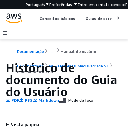
Português
Preferências
Entre em contato conosco
F
Conceitos básicos
Guias de serviço
Documentação
...
Manual do usuário
Histórico de
Documentação
AWS Elemental MediaPackage V1
Manual do usuário
documento do Guia
do Usuário
PDF
RSS
Markdown
Modo de foco
Nesta página