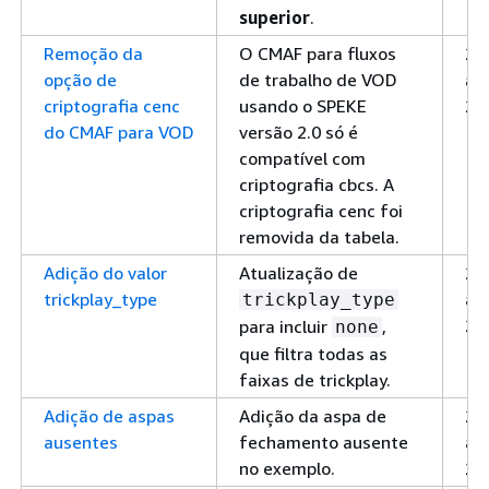
superior
.
Remoção da
O CMAF para fluxos
24
opção de
de trabalho de VOD
abr
criptografia cenc
usando o SPEKE
20
do CMAF para VOD
versão 2.0 só é
compatível com
criptografia cbcs. A
criptografia cenc foi
removida da tabela.
Adição do valor
Atualização de
24
trickplay_type
abr
trickplay_type
20
para incluir
,
none
que filtra todas as
faixas de trickplay.
Adição de aspas
Adição da aspa de
24
ausentes
fechamento ausente
abr
no exemplo.
20