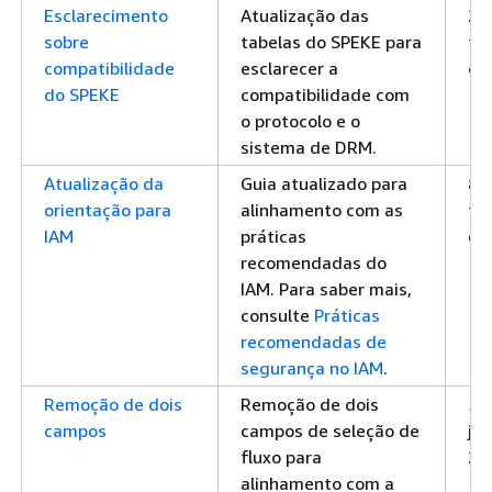
Esclarecimento
Atualização das
20
sobre
tabelas do SPEKE para
fe
compatibilidade
esclarecer a
de
do SPEKE
compatibilidade com
o protocolo e o
sistema de DRM.
Atualização da
Guia atualizado para
8 
orientação para
alinhamento com as
fe
IAM
práticas
de
recomendadas do
IAM. Para saber mais,
consulte
Práticas
recomendadas de
segurança no IAM
.
Remoção de dois
Remoção de dois
5 
campos
campos de seleção de
jan
fluxo para
20
alinhamento com a