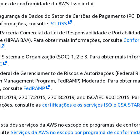
mas de conformidade da AWS. Isso inclui:
egurança de Dados do Setor de Cartões de Pagamento (PCI D
informações, consulte
PCI DSS
.
Parceria Comercial da Lei de Responsabilidade e Portabilida
 (HIPAA BAA). Para obter mais informações, consulte
Confo
.
 Sistema e Organização (SOC) 1, 2 e 3. Para obter mais info
C
.
eral de Gerenciamento de Riscos e Autorizações (Federal R
on Management Program, FedRAMP) Moderado. Para obter ma
, consulte
FedRAMP
.
1:2013, 27017:2015, 27018:2019, and ISO/IEC 9001:2015. Par
ações, consulte as
certificações e os serviços ISO e CSA STA
lista dos serviços da AWS no escopo de programas de confo
sulte
Serviços da AWS no escopo por programa de conformid