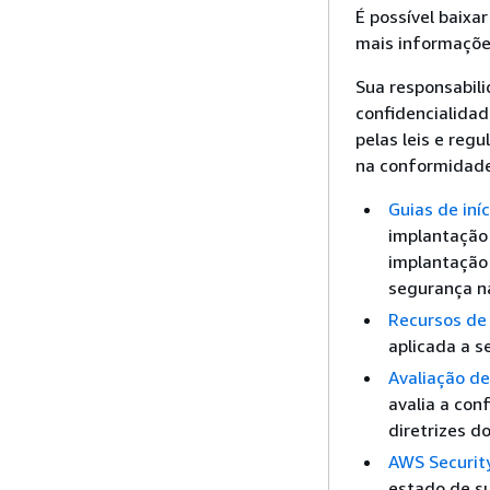
É possível baixa
mais informaçõe
Sua responsabil
confidencialida
pelas leis e reg
na conformidade
Guias de iní
implantação
implantação
segurança n
Recursos de
aplicada a se
Avaliação de
avalia a con
diretrizes d
AWS Securit
estado de s