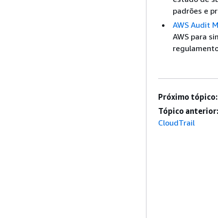
padrões e p
AWS Audit 
AWS para sim
regulamento
Próximo tópico:
Tópico anterior
CloudTrail