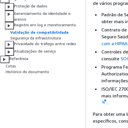
de vários progra
Proteção de dados
Gerenciamento de identidade e
Padrão de S
acesso
obter mais 
Registro em log e monitoramento
Contrato de 
Validação de compatibilidade
Seguro Saúde
Segurança da infraestrutura
com a HIPAA
Privacidade do tráfego entre redes
Atualizações de serviço
Controles de
consulte
SO
Referência
Cotas
Programa Fed
Histórico do documento
Authorizati
informações
ISO/IEC 2700
mais inform
.
Para obter uma 
específicos, con