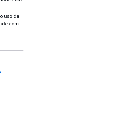
 o uso da
dade com
S