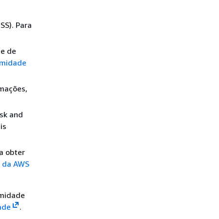
SS). Para
de de
rmidade
rmações,
isk and
is
a obter
R da AWS
rmidade
ade
.