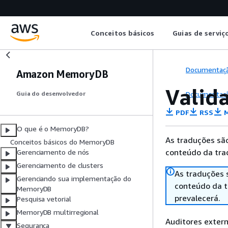
Conceitos básicos
Guias de serviç
Documentaç
Amazon MemoryDB
Valid
Documentaç
Guia do desenvolvedor
PDF
RSS
M
O que é o MemoryDB?
As traduções são
Conceitos básicos do MemoryDB
conteúdo da trad
Gerenciamento de nós
Gerenciamento de clusters
As traduções 
Gerenciando sua implementação do
conteúdo da tr
MemoryDB
prevalecerá.
Pesquisa vetorial
MemoryDB multirregional
Auditores exter
Segurança