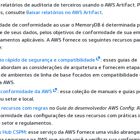
r relatórios de auditoria de terceiros usando o AWS Artifact. 
s, consulte
Baixar relatórios no AWS Artifact
.
idade de conformidade ao usar o MemoryDB é determinada p
de de seus dados, pelos objetivos de conformidade de sua e
ulamentos aplicáveis. A AWS fornece os seguintes recursos pa
:
cio rápido de segurança e compatibilidade
: esses guias de
 abordam as considerações de arquitetura e fornecem etapa
 de ambientes de linha de base focados em compatibilidade 
a AWS.
 conformidade da AWS
: essa coleção de manuais e guias p
u setor e local.
 recursos com regras
no
Guia do desenvolvedor AWS Config
: 
formidade das configurações de seus recursos com práticas i
o setor e regulamentos.
y Hub CSPM
: esse serviço da AWS fornece uma visão abrange
ua segurança na AWS que ajuda você a verificar sua conform