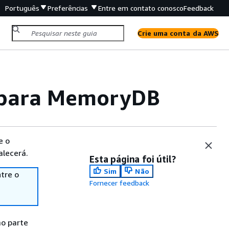
Português
Preferências
Entre em contato conosco
Feedback
Crie uma conta da AWS
 para MemoryDB
e o
alecerá.
Esta página foi útil?
Sim
Não
tre o
Fornecer feedback
o parte