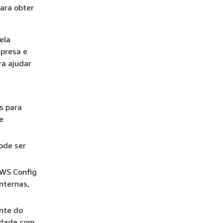
Para obter
ela
mpresa e
ra ajudar
s para
e
ode ser
AWS Config
nternas,
nte do
idade com