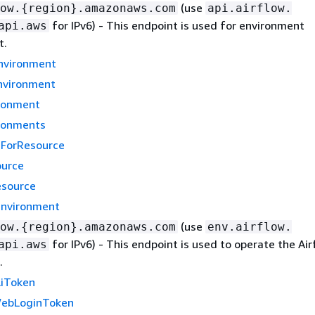
(use
ow.
{
region}.amazonaws.com
api.airflow.
for IPv6) - This endpoint is used for environment
api.aws
t.
nvironment
nvironment
ronment
ironments
sForResource
urce
source
nvironment
(use
ow.
{
region}.amazonaws.com
env.airflow.
for IPv6) - This endpoint is used to operate the Air
api.aws
.
liToken
ebLoginToken