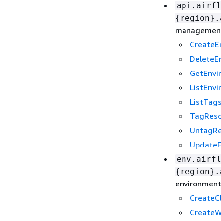
api.airfl
{
region}.
managemen
CreateE
DeleteE
GetEnvi
ListEnv
ListTag
TagReso
UntagRe
UpdateE
env.airfl
{
region}.
environment
CreateC
CreateW