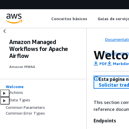
Conceitos básicos
Guias de serviç
Documentati
Amazon Managed
Workflows for Apache
Welc
Documentati
Airflow
PDF
Markdo
Amazon MWAA
Esta página n
Solicitar tra
Welcome
Actions
Data Types
This section co
Common Parameters
reference docum
Common Error Types
Endpoints