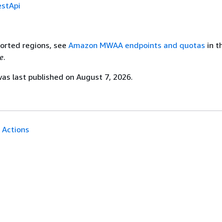
estApi
pported regions, see
Amazon MWAA endpoints and quotas
in t
e
.
s last published on August 7, 2026.
Actions