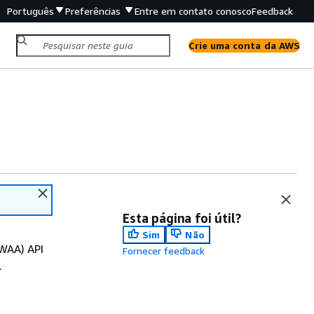
Português
Preferências
Entre em contato conosco
Feedback
Crie uma conta da AWS
Esta página foi útil?
Sim
Não
WAA) API
Fornecer feedback
.