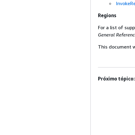
InvokeR
Regions
For a list of su
General Referenc
This document wa
Próximo tópico: