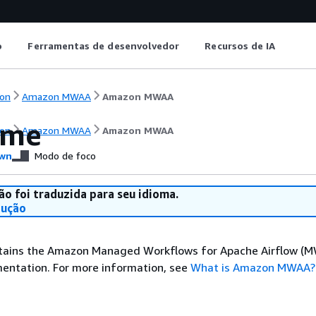
o
Ferramentas de desenvolvedor
Recursos de IA
on
Amazon MWAA
Amazon MWAA
ome
on
Amazon MWAA
Amazon MWAA
wn
Modo de foco
ão foi traduzida para seu idioma.
dução
ntains the Amazon Managed Workflows for Apache Airflow (M
entation. For more information, see
What is Amazon MWAA?