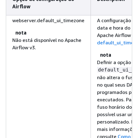
Airflow
webserver.default_ui_timezone
A configuração p
data e hora do IU
nota
Apache Airflow e
Não está disponível no Apache
default_ui_timez
Airflow v3.
nota
Definir a opção
default_ui_ti
não altera o fuso 
no qual seus DAG
programados par
executados. Para 
fuso horário dos 
possível usar um 
personalizado. Pa
mais informações
consulte
Como alt