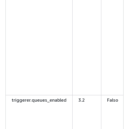
triggerer.queues_enabled
3.2
Falso