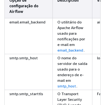
Opção de
Description
Valo
configuração do
Airflow
email.email_backend
O utilitário do
airf
Apache Airflow
usado para
notificações por
e-mail em
email_backend
.
smtp.smtp_host
O nome do
loca
servidor de saída
usado para o
endereço de e-
mail em
smtp_host
.
smtp.smtp_starttls
O Transport
Fals
Layer Security
(TLS) é usado