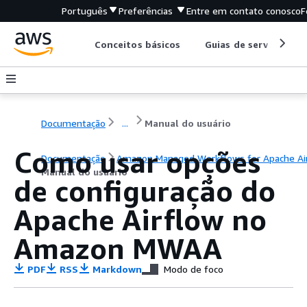
Português
Preferências
Entre em contato conosco
F
Conceitos básicos
Guias de serviço
Documentação
...
Manual do usuário
Como usar opções
Documentação
Amazon Managed Workflows for Apache Ai
Manual do usuário
de configuração do
Apache Airflow no
Amazon MWAA
PDF
RSS
Markdown
Modo de foco