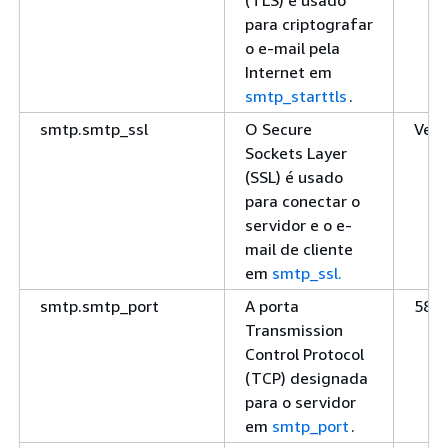
para criptografar
o e-mail pela
Internet em
smtp_starttls
.
smtp.smtp_ssl
O Secure
Verd
Sockets Layer
(SSL) é usado
para conectar o
servidor e o e-
mail de cliente
em
smtp_ssl.
smtp.smtp_port
A porta
587
Transmission
Control Protocol
(TCP) designada
para o servidor
em
smtp_port
.