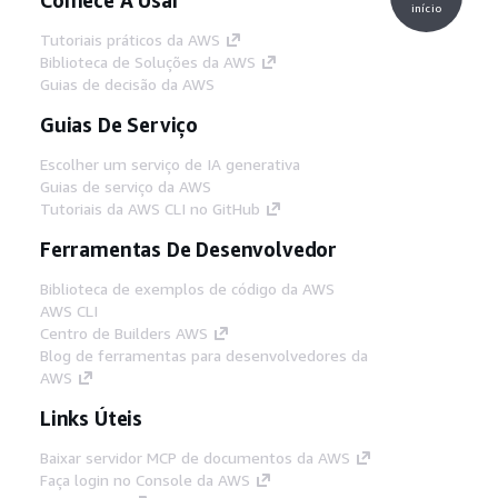
início
Tutoriais práticos da AWS
Biblioteca de Soluções da AWS
Guias de decisão da AWS
Guias De Serviço
Escolher um serviço de IA generativa
Guias de serviço da AWS
Tutoriais da AWS CLI no GitHub
Ferramentas De Desenvolvedor
Biblioteca de exemplos de código da AWS
AWS CLI
Centro de Builders AWS
Blog de ferramentas para desenvolvedores da
AWS
Links Úteis
Baixar servidor MCP de documentos da AWS
Faça login no Console da AWS