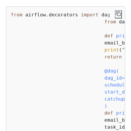
from
 airflow.decorators 
import
 dag

from
 date
def
print
				email_
print
(
"em
return
 em
				@dag(
				dag_id=
"p
				schedul
				start_
				catchup=
F
)
def
print
				email_backend_test = PythonOperator(

				task_id=
"