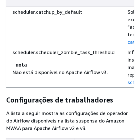
scheduler.catchup_by_default
Solic
exec
“acom
temp
catc
scheduler.scheduler_zombie_task_threshold
Infor
instâ
nota
marc
Não está disponível no Apache Airflow v3.
repr
sched
Configurações de trabalhadores
A lista a seguir mostra as configurações de operador
do Airflow disponíveis na lista suspensa do Amazon
MWAA para Apache Airflow v2 e v3.