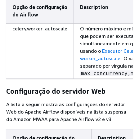
Opção de configuração
Description
do Airflow
celery.worker_autoscale
O número máximo e mínim
que podem ser executad
simultaneamente em qua
usando o
Executor Celery
worker_autoscale.
O valor
separado por vírgula na 
max_concurrency,mi
Configuração do servidor Web
A lista a seguir mostra as configurações do servidor
Web do Apache Airflow disponíveis na lista suspensa
do Amazon MWAA para Apache Airflow v2 e v3.
Opção de configuração do
Description