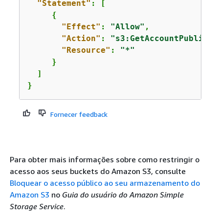
"Statement"
: [

{
"Effect"
: 
"Allow"
,

"Action"
: 
"s3:GetAccountPublicAc
"Resource"
: 
"*"
     }

  ]

}
Fornecer feedback
Para obter mais informações sobre como restringir o
acesso aos seus buckets do Amazon S3, consulte
Bloquear o acesso público ao seu armazenamento do
Amazon S3
no
Guia do usuário do Amazon Simple
Storage Service
.