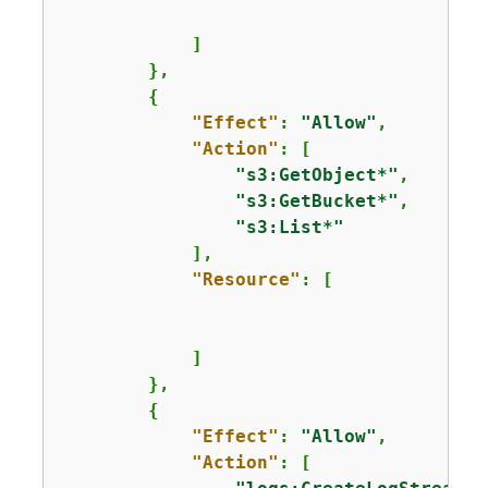
            ]

        },

{
"Effect"
: 
"Allow"
,

"Action"
: [ 

"s3:GetObject*"
,

"s3:GetBucket*"
,

"s3:List*"
            ],

"Resource"
: [

            ]

        },

{
"Effect"
: 
"Allow"
,

"Action"
: [
