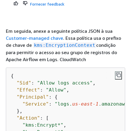
Fornecer feedback
Em seguida, anexe a seguinte política JSON à sua
Customer-managed chave
. Essa política usa o prefixo
de chave de
condição
kms:EncryptionContext
para permitir o acesso ao seu grupo de registros do
Apache Airflow em Logs. CloudWatch
{
"Sid"
: 
"Allow logs access"
,

"Effect"
: 
"Allow"
,

"Principal"
: 
{
"Service"
: 
"logs.
us-east-1
.amazonaws.
  },

"Action"
: [

"kms:Encrypt*"
,
