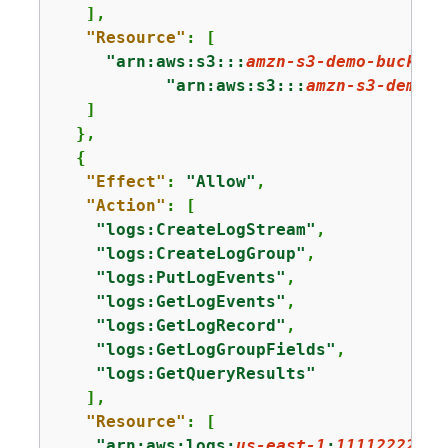
   ],

"Resource"
: [

"arn:aws:s3:::
amzn-s3-demo-bucket
"
"arn:aws:s3:::
amzn-s3-demo-b
   ]

  },

{
"Effect"
: 
"Allow"
,

"Action"
: [

"logs:CreateLogStream"
,

"logs:CreateLogGroup"
,

"logs:PutLogEvents"
,

"logs:GetLogEvents"
,

"logs:GetLogRecord"
,

"logs:GetLogGroupFields"
,

"logs:GetQueryResults"
   ],

"Resource"
: [

"arn:aws:logs:
us-east-1
:
11112222333