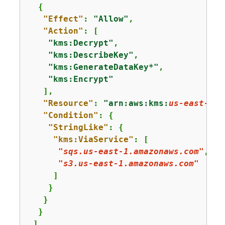
{
"Effect"
: 
"Allow"
,

"Action"
: [

"kms:Decrypt"
,

"kms:DescribeKey"
,

"kms:GenerateDataKey*"
,

"kms:Encrypt"
   ],

"Resource"
: 
"arn:aws:kms:
us-east-1
:
1
"Condition"
: 
{
"StringLike"
: 
{
"kms:ViaService"
: [

"sqs.
us-east-1
.amazonaws.com"
,

"s3.
us-east-1
.amazonaws.com"
     ]

    }

   }

  }

 ]
