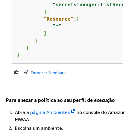
"secretsmanager:ListSecretV
         ],

"Resource"
:[

"*"
         ]

      }

   ]

}
Fornecer feedback
Para anexar a política ao seu perfil de execução
Abra a
página Ambientes
no console do Amazon
MWAA.
Escolha um ambiente.