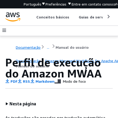
Português
Preferências
Entre em contato conosco
F
Conceitos básicos
Guias de serviço
Documentação
...
Manual do usuário
Perfil de execução
Documentação
Amazon Managed Workflows for Apache Ai
Manual do usuário
do Amazon MWAA
PDF
RSS
Markdown
Modo de foco
Nesta página
As traduções são geradas por tradução automática.