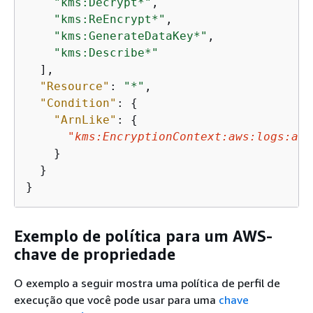
"kms:Decrypt*"
,

"kms:ReEncrypt*"
,

"kms:GenerateDataKey*"
,

"kms:Describe*"
  ],

"Resource"
: 
"*"
,

"Condition"
: 
{
"ArnLike"
: 
{
"kms:EncryptionContext:aws:logs:arn
    }

  }

}
Exemplo de política para um AWS-
chave de propriedade
O exemplo a seguir mostra uma política de perfil de
execução que você pode usar para uma
chave