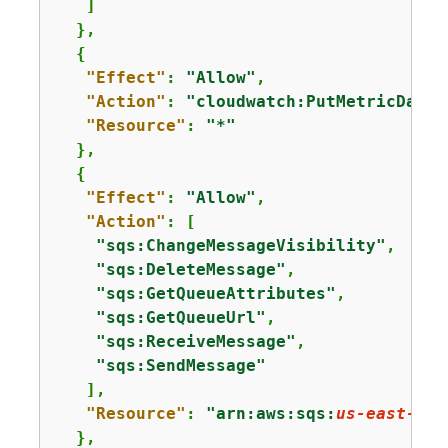
   ]

  },

{
"Effect"
: 
"Allow"
,

"Action"
: 
"cloudwatch:PutMetricData"
"Resource"
: 
"*"
  },

{
"Effect"
: 
"Allow"
,

"Action"
: [

"sqs:ChangeMessageVisibility"
,

"sqs:DeleteMessage"
,

"sqs:GetQueueAttributes"
,

"sqs:GetQueueUrl"
,

"sqs:ReceiveMessage"
,

"sqs:SendMessage"
   ],

"Resource"
: 
"arn:aws:sqs:
us-east-1
:*
  },
