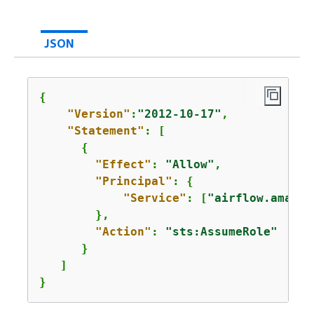
JSON
{
"Version"
:
"2012-10-17"
,

"Statement"
: [

{
"Effect"
: 
"Allow"
,

"Principal"
: 
{
"Service"
: [
"airflow.amazon
        },

"Action"
: 
"sts:AssumeRole"
      }

   ]

}