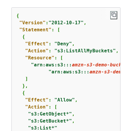
{
"Version"
:
"2012-10-17"
,

"Statement"
: [

{
"Effect"
: 
"Deny"
,

"Action"
: 
"s3:ListAllMyBuckets"
,

"Resource"
: [

"arn:aws:s3:::
amzn-s3-demo-bucket
"
"arn:aws:s3:::
amzn-s3-demo-b
   ]

  }, 

{
"Effect"
: 
"Allow"
,

"Action"
: [ 

"s3:GetObject*"
,

"s3:GetBucket*"
,

"s3:List*"