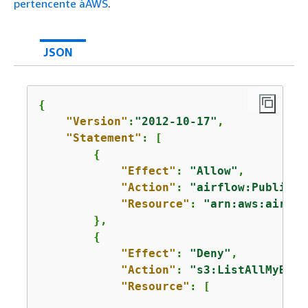
pertencente àAWS
.
JSON
{
"Version"
:
"2012-10-17"
,

"Statement"
: [

{
"Effect"
: 
"Allow"
,

"Action"
: 
"airflow:PublishM
"Resource"
: 
"arn:aws:airflo
        },

{
"Effect"
: 
"Deny"
,

"Action"
: 
"s3:ListAllMyBuck
"Resource"
: [
