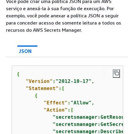
Você pode criar uma política JSON para um AWS
serviço e anexá-la à sua função de execução. Por
exemplo, você pode anexar a política JSON a seguir
para conceder acesso de somente leitura a todos os
recursos do AWS Secrets Manager.
JSON
{
"Version"
:
"2012-10-17"
,

"Statement"
:[

{
"Effect"
:
"Allow"
,

"Action"
:[

"secretsmanager:GetResource
"secretsmanager:GetSecretVa
"secretsmanager:DescribeSec