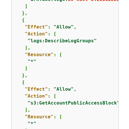
   ]

  },

{
"Effect"
: 
"Allow"
,

"Action"
: [

"logs:DescribeLogGroups"
   ],

"Resource"
: [

"*"
   ]

  },

{
"Effect"
: 
"Allow"
,

"Action"
: [

"s3:GetAccountPublicAccessBlock"
   ],

"Resource"
: [

"*"