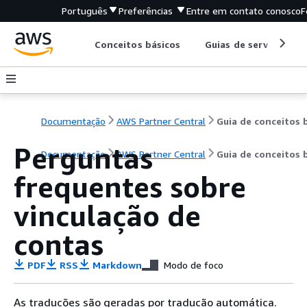
Português
Preferências
Entre em contato conosco
F
Conceitos básicos
Guias de serviço
Documentação
AWS Partner Central
Perguntas
Documentação
AWS Partner Central
Guia de conceitos 
frequentes sobre
vinculação de
contas
PDF
RSS
Markdown
Modo de foco
As traduções são geradas por tradução automática.