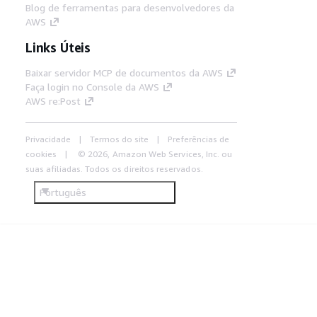
Blog de ferramentas para desenvolvedores da
AWS
Links Úteis
Baixar servidor MCP de documentos da AWS
Faça login no Console da AWS
AWS re:Post
Privacidade
Termos do site
Preferências de
cookies
© 2026, Amazon Web Services, Inc. ou
suas afiliadas. Todos os direitos reservados.
Português