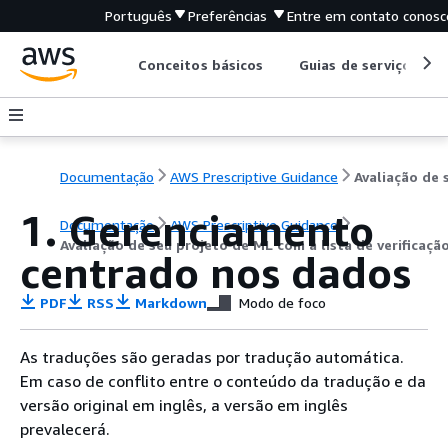
Português
Preferências
Entre em contato conosc
Conceitos básicos
Guias de serviço
Documentação
AWS Prescriptive Guidance
1. Gerenciamento
Documentação
AWS Prescriptive Guidance
Avaliação de seu projeto de ML com a lista de verificaç
centrado nos dados
PDF
RSS
Markdown
Modo de foco
As traduções são geradas por tradução automática.
Em caso de conflito entre o conteúdo da tradução e da
versão original em inglês, a versão em inglês
prevalecerá.