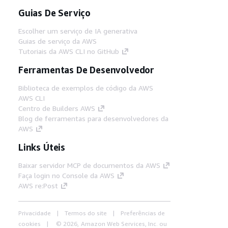
Guias De Serviço
Escolher um serviço de IA generativa
Guias de serviço da AWS
Tutoriais da AWS CLI no GitHub
Ferramentas De Desenvolvedor
Biblioteca de exemplos de código da AWS
AWS CLI
Centro de Builders AWS
Blog de ferramentas para desenvolvedores da
AWS
Links Úteis
Baixar servidor MCP de documentos da AWS
Faça login no Console da AWS
AWS re:Post
Privacidade
Termos do site
Preferências de
cookies
© 2026, Amazon Web Services, Inc. ou