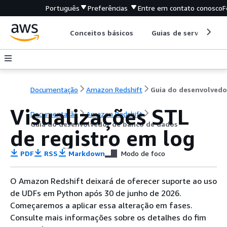
Português
Preferências
Entre em contato conosco
F
Conceitos básicos
Guias de serviço
Documentação
Amazon Redshift
Visualizações STL
Documentação
Amazon Redshift
Guia do desenvolvedor de banco de dados
de registro em log
PDF
RSS
Markdown
Modo de foco
O Amazon Redshift deixará de oferecer suporte ao uso
de UDFs em Python após 30 de junho de 2026.
Começaremos a aplicar essa alteração em fases.
Consulte mais informações sobre os detalhes do fim