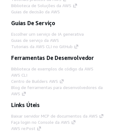
Biblioteca de Soluções da AWS
Guias de decisão da AWS
Guias De Serviço
Escolher um serviço de IA generativa
Guias de serviço da AWS
Tutoriais da AWS CLI no GitHub
Ferramentas De Desenvolvedor
Biblioteca de exemplos de código da AWS
AWS CLI
Centro de Builders AWS
Blog de ferramentas para desenvolvedores da
AWS
Links Úteis
Baixar servidor MCP de documentos da AWS
Faça login no Console da AWS
AWS re:Post