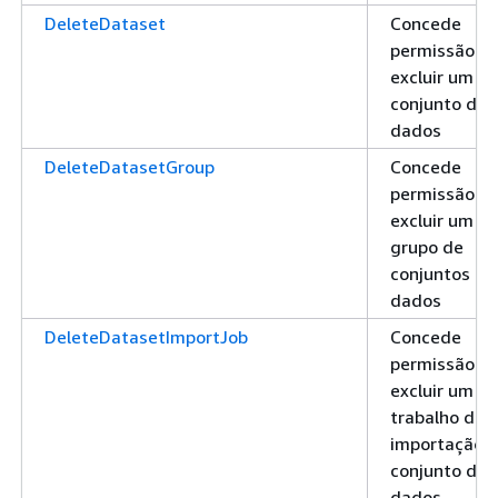
DeleteDataset
Concede
permissão pa
excluir um
conjunto de
dados
DeleteDatasetGroup
Concede
permissão pa
excluir um
grupo de
conjuntos de
dados
DeleteDatasetImportJob
Concede
permissão pa
excluir um
trabalho de
importação 
conjunto de
dados