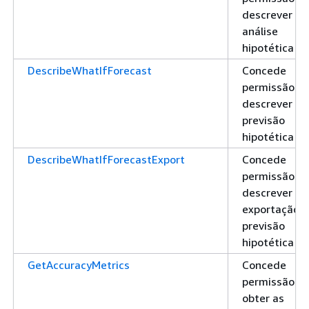
descrever u
análise
hipotética
DescribeWhatIfForecast
Concede
permissão pa
descrever u
previsão
hipotética
DescribeWhatIfForecastExport
Concede
permissão pa
descrever u
exportação 
previsão
hipotética
GetAccuracyMetrics
Concede
permissão pa
obter as