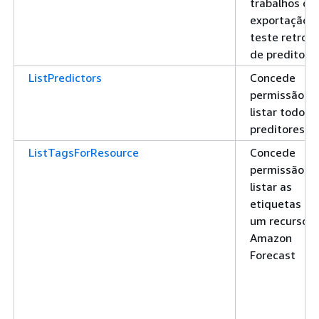
trabalhos de
exportação 
teste retroat
de preditor
ListPredictors
Concede
permissão pa
listar todos 
preditores
ListTagsForResource
Concede
permissão pa
listar as
etiquetas de
um recurso d
Amazon
Forecast