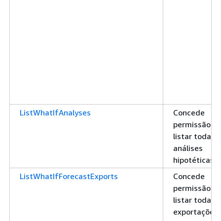
ListWhatIfAnalyses
Concede
permissão pa
listar todas 
análises
hipotéticas
ListWhatIfForecastExports
Concede
permissão pa
listar todas 
exportações