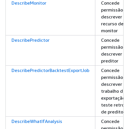
DescribeMonitor
Concede
permissão pa
descrever u
recurso de
monitor
DescribePredictor
Concede
permissão pa
descrever u
preditor
DescribePredictorBacktestExportJob
Concede
permissão pa
descrever u
trabalho de
exportação 
teste retroat
de preditor
DescribeWhatIfAnalysis
Concede
permissão pa