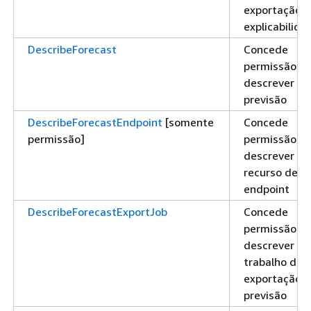
exportação 
explicabilida
DescribeForecast
Concede
permissão pa
descrever u
previsão
DescribeForecastEndpoint
[somente
Concede
permissão]
permissão pa
descrever u
recurso de
endpoint
DescribeForecastExportJob
Concede
permissão pa
descrever u
trabalho de
exportação 
previsão