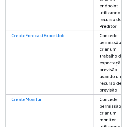
endpoint
utilizando u
recurso do
Preditor
CreateForecastExportJob
Concede
permissão pa
criar um
trabalho de
exportação 
previsão
usando um
recurso de
previsão
CreateMonitor
Concede
permissão pa
criar um
monitor
utilizando u