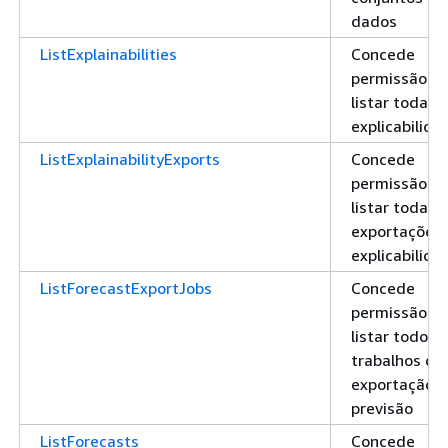
dados
ListExplainabilities
Concede
permissão pa
listar todas 
explicabilida
ListExplainabilityExports
Concede
permissão pa
listar todas 
exportações
explicabilida
ListForecastExportJobs
Concede
permissão pa
listar todos 
trabalhos de
exportação 
previsão
ListForecasts
Concede