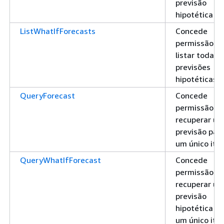
previsão
hipotética
ListWhatIfForecasts
Concede
permissão pa
listar todas 
previsões
hipotéticas
QueryForecast
Concede
permissão pa
recuperar u
previsão par
um único ite
QueryWhatIfForecast
Concede
permissão pa
recuperar u
previsão
hipotética p
um único ite