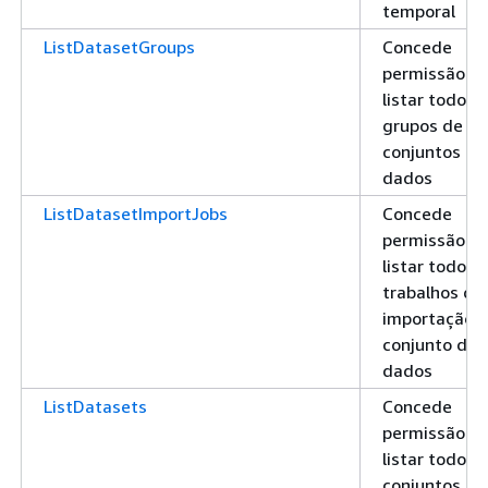
temporal
ListDatasetGroups
Concede
permissão pa
listar todos 
grupos de
conjuntos de
dados
ListDatasetImportJobs
Concede
permissão pa
listar todos 
trabalhos de
importação 
conjunto de
dados
ListDatasets
Concede
permissão pa
listar todos 
conjuntos de