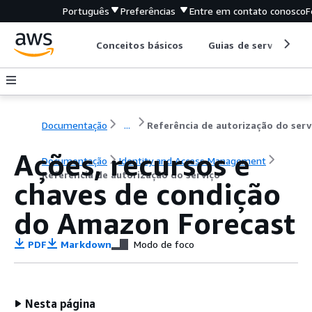
Português
Preferências
Entre em contato conosco
F
Conceitos básicos
Guias de serviço
Documentação
...
Referência de autorização do serv
Ações, recursos e
Documentação
Identity and Access Management
Referência de autorização do serviço
chaves de condição
do Amazon Forecast
PDF
Markdown
Modo de foco
Nesta página