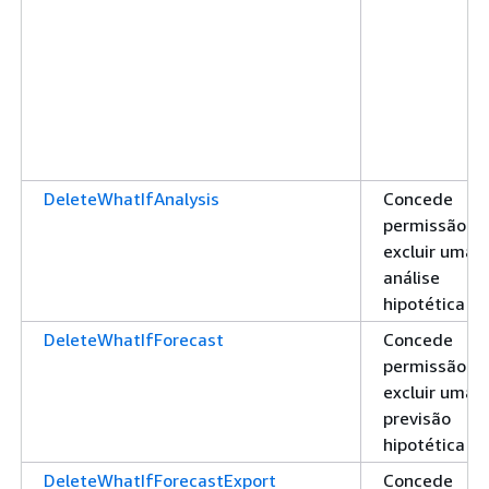
DeleteWhatIfAnalysis
Concede
permissão pa
excluir uma
análise
hipotética
DeleteWhatIfForecast
Concede
permissão pa
excluir uma
previsão
hipotética
DeleteWhatIfForecastExport
Concede