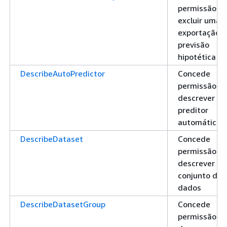
permissão pa
excluir uma
exportação 
previsão
hipotética
DescribeAutoPredictor
Concede
permissão pa
descrever u
preditor
automático
DescribeDataset
Concede
permissão pa
descrever u
conjunto de
dados
DescribeDatasetGroup
Concede
permissão pa