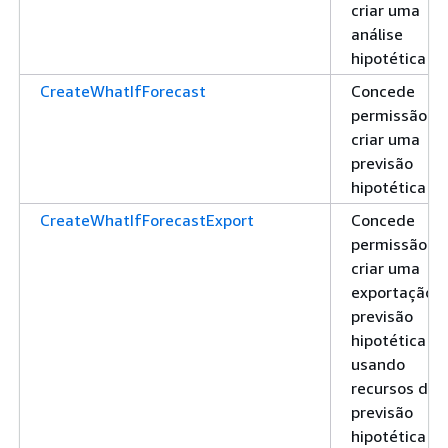
criar uma
análise
hipotética
CreateWhatIfForecast
Concede
permissão pa
criar uma
previsão
hipotética
CreateWhatIfForecastExport
Concede
permissão pa
criar uma
exportação 
previsão
hipotética
usando
recursos de
previsão
hipotética