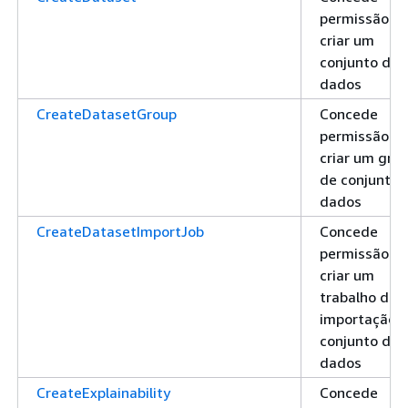
permissão pa
criar um
conjunto de
dados
CreateDatasetGroup
Concede
permissão pa
criar um gru
de conjuntos
dados
CreateDatasetImportJob
Concede
permissão pa
criar um
trabalho de
importação 
conjunto de
dados
CreateExplainability
Concede