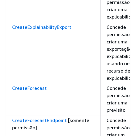
permissão pa
criar uma
explicabilida
CreateExplainabilityExport
Concede
permissão pa
criar uma
exportação 
explicabilida
usando um
recurso de
explicabilida
CreateForecast
Concede
permissão pa
criar uma
previsão
CreateForecastEndpoint
[somente
Concede
permissão]
permissão pa
criar um