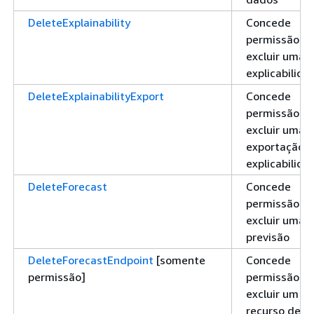
DeleteExplainability
Concede
permissão pa
excluir uma
explicabilida
DeleteExplainabilityExport
Concede
permissão pa
excluir uma
exportação 
explicabilida
DeleteForecast
Concede
permissão pa
excluir uma
previsão
DeleteForecastEndpoint
[somente
Concede
permissão]
permissão pa
excluir um
recurso de