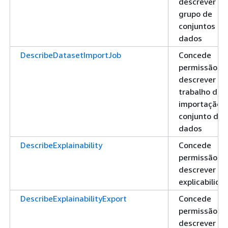
descrever u
grupo de
conjuntos de
dados
DescribeDatasetImportJob
Concede
permissão pa
descrever u
trabalho de
importação 
conjunto de
dados
DescribeExplainability
Concede
permissão pa
descrever u
explicabilida
DescribeExplainabilityExport
Concede
permissão pa
descrever u