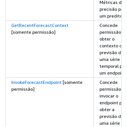
Métricas de
precisão par
um preditor
GetRecentForecastContext
Concede
[somente permissão]
permissão pa
obter o
contexto de
previsão de
uma série
temporal par
um endpoint
InvokeForecastEndpoint
[somente
Concede
permissão]
permissão pa
invocar o
endpoint par
obter a
previsão de
uma série