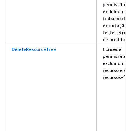
permissão pa
excluir um
trabalho de
exportação 
teste retroat
de preditor
DeleteResourceTree
Concede
permissão pa
excluir um
recurso e se
recursos-filh