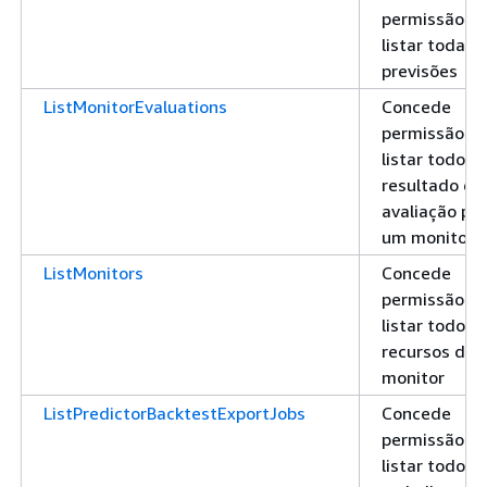
permissão pa
listar todas 
previsões
ListMonitorEvaluations
Concede
permissão pa
listar todo o
resultado de
avaliação pa
um monitor
ListMonitors
Concede
permissão pa
listar todos 
recursos de
monitor
ListPredictorBacktestExportJobs
Concede
permissão pa
listar todos 