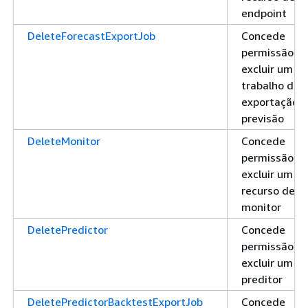
endpoint
DeleteForecastExportJob
Concede
permissão pa
excluir um
trabalho de
exportação 
previsão
DeleteMonitor
Concede
permissão pa
excluir um
recurso de
monitor
DeletePredictor
Concede
permissão pa
excluir um
preditor
DeletePredictorBacktestExportJob
Concede