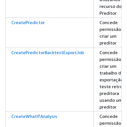
recurso do
Preditor
CreatePredictor
Concede
permissão pa
criar um
preditor
CreatePredictorBacktestExportJob
Concede
permissão pa
criar um
trabalho de
exportação 
teste retroat
preditora
usando um
preditor
CreateWhatIfAnalysis
Concede
permissão pa