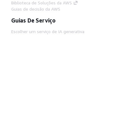
Biblioteca de Soluções da AWS
Guias de decisão da AWS
Guias De Serviço
Escolher um serviço de IA generativa
Guias de serviço da AWS
Tutoriais da AWS CLI no GitHub
Ferramentas De Desenvolvedor
Biblioteca de exemplos de código da AWS
AWS CLI
Centro de Builders AWS
Blog de ferramentas para desenvolvedores da
AWS
Links Úteis
Baixar servidor MCP de documentos da AWS
Faça login no Console da AWS
AWS re:Post