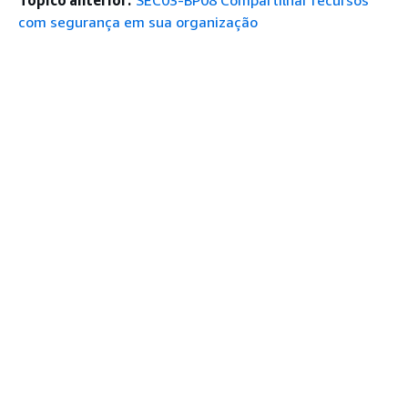
Tópico anterior:
SEC03-BP08 Compartilhar recursos
com segurança em sua organização