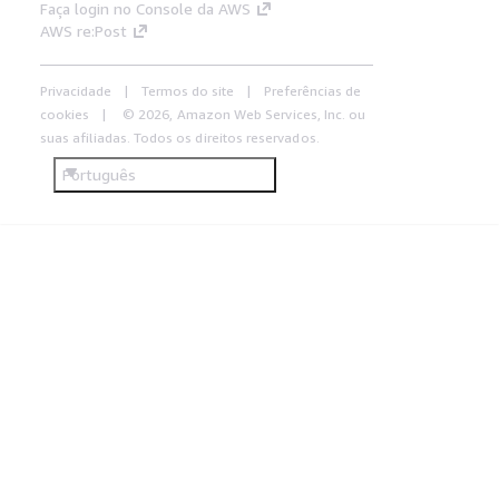
Faça login no Console da AWS
AWS re:Post
Privacidade
Termos do site
Preferências de
cookies
© 2026, Amazon Web Services, Inc. ou
suas afiliadas. Todos os direitos reservados.
Português