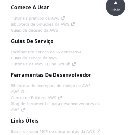
Comece A Usar
início
Tutoriais práticos da AWS
Biblioteca de Soluções da AWS
Guias de decisão da AWS
Guias De Serviço
Escolher um serviço de IA generativa
Guias de serviço da AWS
Tutoriais da AWS CLI no GitHub
Ferramentas De Desenvolvedor
Biblioteca de exemplos de código da AWS
AWS CLI
Centro de Builders AWS
Blog de ferramentas para desenvolvedores da
AWS
Links Úteis
Baixar servidor MCP de documentos da AWS