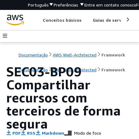
Português
Preferências
Entre em contato conosco
F
Conceitos básicos
Guias de serviço
Documentação
AWS Well-Architected
Framework
SEC03-BP09
Documentação
AWS Well-Architected
Framework
Compartilhar
recursos com
terceiros de forma
segura
PDF
RSS
Markdown
Modo de foco