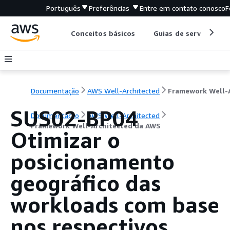
Português
Preferências
Entre em contato conosco
F
Conceitos básicos
Guias de serviço
Documentação
AWS Well-Architected
SUS02-BP04
Documentação
AWS Well-Architected
Framework Well-Architected da AWS
Otimizar o
posicionamento
geográfico das
workloads com base
nos respectivos