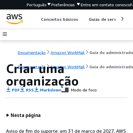
Português
Preferências
Entre em contato conosco
F
Conceitos básicos
Guias de serviço
Documentação
Amazon WorkMail
Guia do administrado
Criar uma
Documentação
Amazon WorkMail
Guia do administrado
organização
PDF
RSS
Markdown
Modo de foco
Nesta página
Aviso de fim do suporte: em 31 de março de 2027, AWS