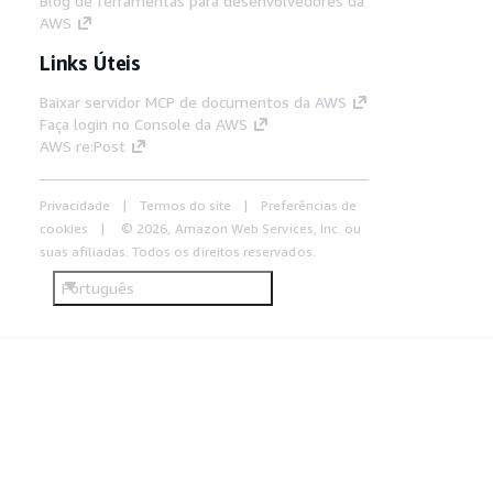
Blog de ferramentas para desenvolvedores da
AWS
Links Úteis
Baixar servidor MCP de documentos da AWS
Faça login no Console da AWS
AWS re:Post
Privacidade
Termos do site
Preferências de
cookies
© 2026, Amazon Web Services, Inc. ou
suas afiliadas. Todos os direitos reservados.
Português