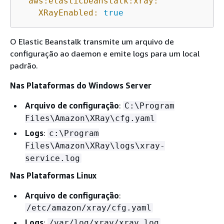
aws:elasticbeanstalk:xray:
XRayEnabled:
true
O Elastic Beanstalk transmite um arquivo de
configuração ao daemon e emite logs para um local
padrão.
Nas Plataformas do Windows Server
Arquivo de configuração
:
C:\Program
Files\Amazon\XRay\cfg.yaml
Logs
:
c:\Program
Files\Amazon\XRay\logs\xray-
service.log
Nas Plataformas Linux
Arquivo de configuração
:
/etc/amazon/xray/cfg.yaml
Logs
:
/var/log/xray/xray.log