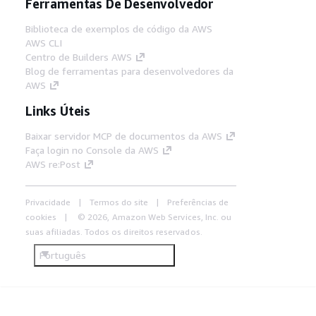
Ferramentas De Desenvolvedor
Biblioteca de exemplos de código da AWS
AWS CLI
Centro de Builders AWS
Blog de ferramentas para desenvolvedores da
AWS
Links Úteis
Baixar servidor MCP de documentos da AWS
Faça login no Console da AWS
AWS re:Post
Privacidade
Termos do site
Preferências de
cookies
© 2026, Amazon Web Services, Inc. ou
suas afiliadas. Todos os direitos reservados.
Português