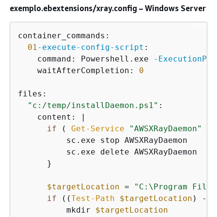
exemplo.ebextensions/xray.config – Windows Server
container_commands:

01
-execute
-config
-script
:

    command: Powershell.exe 
-ExecutionPol
    waitAfterCompletion: 
0
files:

"c:/temp/installDaemon.ps1"
:

    content: |

if
 ( 
Get-Service
"AWSXRayDaemon"
-E
          sc.exe stop AWSXRayDaemon

          sc.exe delete AWSXRayDaemon

      }

$targetLocation
 = 
"C:\Program Files
if
 ((
Test-Path
$targetLocation
) 
-eq
          mkdir 
$targetLocation