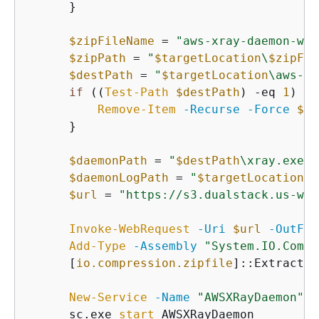
      }

$zipFileName
 = 
"aws-xray-daemon-win
$zipPath
 = 
"
$targetLocation
\
$zipFil
$destPath
 = 
"
$targetLocation
\aws-xr
if
 ((
Test-Path
$destPath
) 
-eq
1
) 
{
Remove-Item
-Recurse
-Force
$de
      }

$daemonPath
 = 
"
$destPath
\xray.exe"
$daemonLogPath
 = 
"
$targetLocation
\x
$url
 = 
"https://s3.dualstack.us-wes
Invoke-WebRequest
-Uri
$url
-OutFil
Add-Type
-Assembly
"System.IO.Compr
      [
io.compression.zipfile
]::ExtractTo
New-Service
-Name
"AWSXRayDaemon"
-
      sc.exe 
start
 AWSXRayDaemon
