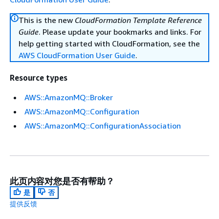
This is the new
CloudFormation Template Reference
Guide
. Please update your bookmarks and links. For
help getting started with CloudFormation, see the
AWS CloudFormation User Guide
.
Resource types
AWS::AmazonMQ::Broker
AWS::AmazonMQ::Configuration
AWS::AmazonMQ::ConfigurationAssociation
此页内容对您是否有帮助？
是
否
提供反馈