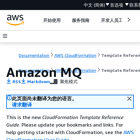
中文 (简体)
首选项
联系
开始使用
服务指南
开发人员工具
Documentation
AWS CloudFormation
Template Refere
Amazon MQ
Documentation
AWS CloudFormation
Template Refere
RSS
Markdown
聚焦模式
此页面尚未翻译为您的语言。
请求翻译
This is the new
CloudFormation Template Reference
Guide
. Please update your bookmarks and links. For
help getting started with CloudFormation, see the
AWS
CloudFormation User Guide
.