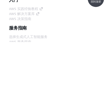
回到顶部
AWS 实践经验教程
AWS 解决方案库
AWS 决策指南
服务指南
选择生成式人工智能服务
AWS 服务指南
GitHub 上的 AWS CLI 教程
开发人员工具
AWS 代码示例库
AWS CLI
AWS 构建者中心
AWS 开发人员工具博客
有用的链接
下载 AWS 文档 MCP 服务器
登录 AWS 管理控制台
AWS re:Post