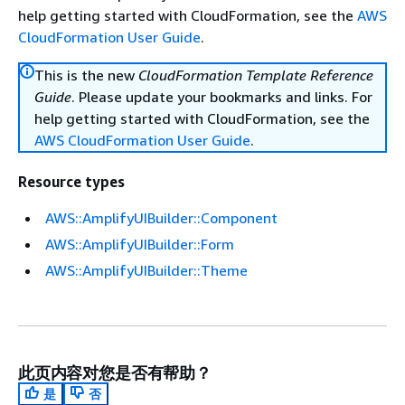
help getting started with CloudFormation, see the
AWS
CloudFormation User Guide
.
This is the new
CloudFormation Template Reference
Guide
. Please update your bookmarks and links. For
help getting started with CloudFormation, see the
AWS CloudFormation User Guide
.
Resource types
AWS::AmplifyUIBuilder::Component
AWS::AmplifyUIBuilder::Form
AWS::AmplifyUIBuilder::Theme
此页内容对您是否有帮助？
是
否