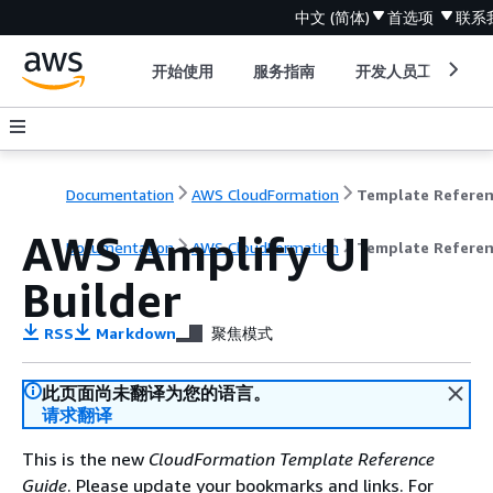
中文 (简体)
首选项
联系
开始使用
服务指南
开发人员工具
Documentation
AWS CloudFormation
Template Refere
AWS Amplify UI
Documentation
AWS CloudFormation
Template Refere
Builder
RSS
Markdown
聚焦模式
此页面尚未翻译为您的语言。
请求翻译
This is the new
CloudFormation Template Reference
Guide
. Please update your bookmarks and links. For