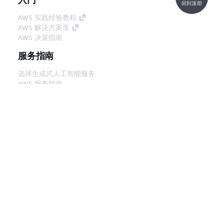
回到顶部
AWS 实践经验教程
AWS 解决方案库
AWS 决策指南
服务指南
选择生成式人工智能服务
AWS 服务指南
GitHub 上的 AWS CLI 教程
开发人员工具
AWS 代码示例库
AWS CLI
AWS 构建者中心
AWS 开发人员工具博客
有用的链接
下载 AWS 文档 MCP 服务器
登录 AWS 管理控制台
AWS re:Post