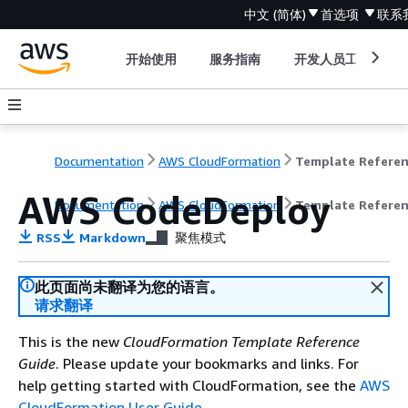
中文 (简体)
首选项
联系
开始使用
服务指南
开发人员工具
Documentation
AWS CloudFormation
Template Refere
AWS CodeDeploy
Documentation
AWS CloudFormation
Template Refere
RSS
Markdown
聚焦模式
此页面尚未翻译为您的语言。
请求翻译
This is the new
CloudFormation Template Reference
Guide
. Please update your bookmarks and links. For
help getting started with CloudFormation, see the
AWS
CloudFormation User Guide
.