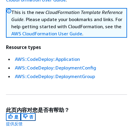
This is the new
CloudFormation Template Reference
Guide
. Please update your bookmarks and links. For
help getting started with CloudFormation, see the
AWS CloudFormation User Guide
.
Resource types
AWS::CodeDeploy::Application
AWS::CodeDeploy::DeploymentConfig
AWS::CodeDeploy::DeploymentGroup
此页内容对您是否有帮助？
是
否
提供反馈