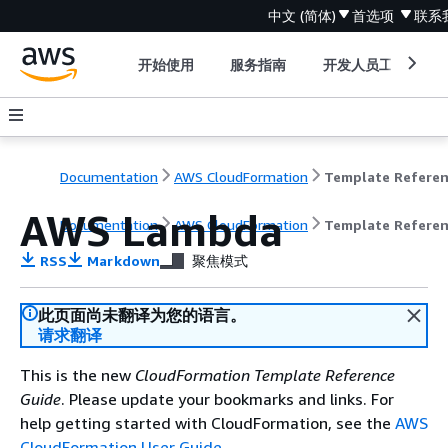
中文 (简体)
首选项
联系
开始使用
服务指南
开发人员工具
Documentation
AWS CloudFormation
Template Refere
AWS Lambda
Documentation
AWS CloudFormation
Template Refere
RSS
Markdown
聚焦模式
此页面尚未翻译为您的语言。
请求翻译
This is the new
CloudFormation Template Reference
Guide
. Please update your bookmarks and links. For
help getting started with CloudFormation, see the
AWS
CloudFormation User Guide
.