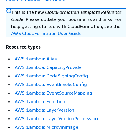
This is the new
CloudFormation Template Reference
Guide
. Please update your bookmarks and links. For
help getting started with CloudFormation, see the
AWS CloudFormation User Guide
.
Resource types
AWS::Lambda::Alias
AWS::Lambda::CapacityProvider
AWS::Lambda::CodeSigningConfig
AWS::Lambda::EventInvokeConfig
AWS::Lambda::EventSourceMapping
AWS::Lambda::Function
AWS::Lambda::LayerVersion
AWS::Lambda::LayerVersionPermission
AWS::Lambda::MicrovmImage