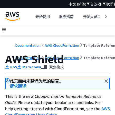
中文 (简体)
首选项
联系
开始使用
服务指南
开发人员工具
Documentation
AWS CloudFormation
Template Refere
AWS Shield
Documentation
AWS CloudFormation
Template Refere
RSS
Markdown
聚焦模式
此页面尚未翻译为您的语言。
请求翻译
This is the new
CloudFormation Template Reference
Guide
. Please update your bookmarks and links. For
help getting started with CloudFormation, see the
AWS
CloudFormation User Guide
.