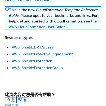
This is the new
CloudFormation Template Reference
Guide
. Please update your bookmarks and links. For
help getting started with CloudFormation, see the
AWS CloudFormation User Guide
.
Resource types
AWS::Shield::DRTAccess
AWS::Shield::ProactiveEngagement
AWS::Shield::Protection
AWS::Shield::ProtectionGroup
此页内容对您是否有帮助？
是
否
提供反馈