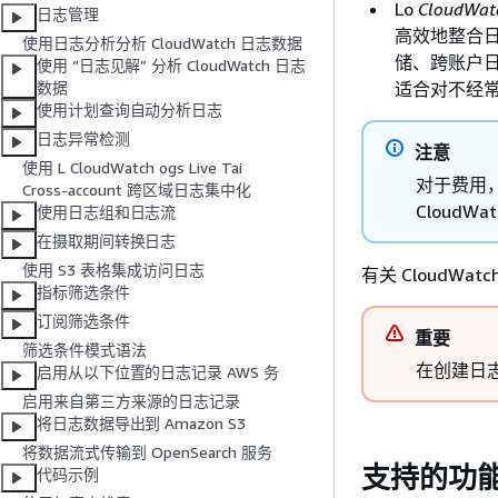
Lo
CloudWatc
日志管理
高效地整合日
使用日志分析分析 CloudWatch 日志数据
储、跨账户日志
使用 “日志见解” 分析 CloudWatch 日志
适合对不经常访
数据
使用计划查询自动分析日志
日志异常检测
注意
使用 L CloudWatch ogs Live Tai
对于费用
Cross-account 跨区域日志集中化
CloudW
使用日志组和日志流
在摄取期间转换日志
使用 S3 表格集成访问日志
有关 CloudW
指标筛选条件
订阅筛选条件
重要
筛选条件模式语法
在创建日
启用从以下位置的日志记录 AWS 务
启用来自第三方来源的日志记录
将日志数据导出到 Amazon S3
将数据流式传输到 OpenSearch 服务
支持的功
代码示例