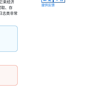
它来经济
提供反馈
提取、存
s 日志类非常