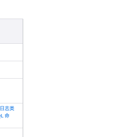
日志类
QL 命