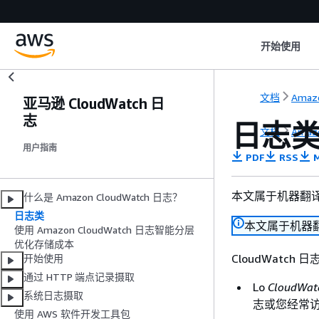
开始使用
文档
Amaz
亚马逊 CloudWatch 日
志
日志
文档
Amaz
用户指南
PDF
RSS
M
本文属于机器翻
什么是 Amazon CloudWatch 日志？
日志类
本文属于机器
使用 Amazon CloudWatch 日志智能分层
优化存储成本
CloudWatch
开始使用
通过 HTTP 端点记录摄取
Lo
CloudWatc
系统日志摄取
志或您经常
使用 AWS 软件开发工具包