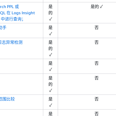
ch PPL 或
是
是的 ✓
QL 在 Logs Insight
的
h s 中进行查询；
✓
助手
是
否
✓
h 日志异常检测
是
否
的
✓
是
否
✓
是
否
的
✓
范围比较
是
否
✓
是
否