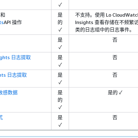
✓
s
和
是
不支持。使用 Lo CloudWatch
ts
API 操作
的
Insights 查看存储在不频
✓
类的日志组中的日志事件。
是
否
✓
nsights 日志提取
是
否
✓
ights 日志提取
是
否
✓
敏感数据
是
是的 ✓
的
✓
式
是
否
✓