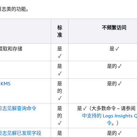
日志类的功能。
标
不频繁访问
准
提取和存储
是
是 ✓
✓
是
是的 ✓
✓
KMS
是
是的 ✓
的
✓
ch 日志见解查询命令
是
是 ✓（大多数命令 – 请参阅
的
中支持的 Logs Insights 
✓
令
。）
ch 日志见解已发现字段
是
是的 ✓