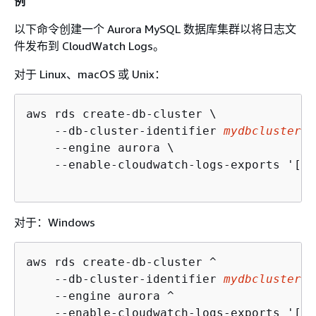
例
以下命令创建一个 Aurora MySQL 数据库集群以将日志文
件发布到 CloudWatch Logs。
对于 Linux、macOS 或 Unix：
aws rds create-db-cluster \

    --db-cluster-identifier 
mydbcluster
 \

    --engine aurora \

    --enable-cloudwatch-logs-exports '["e
对于：Windows
aws rds create-db-cluster ^

    --db-cluster-identifier 
mydbcluster
 ^

    --engine aurora ^

    --enable-cloudwatch-logs-exports '["e