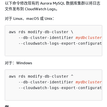
以下命令修改现有的 Aurora MySQL 数据库集群以将日志
文件发布到 CloudWatch Logs。
对于 Linux、macOS 或 Unix：
aws rds modify-db-cluster \

    --db-cluster-identifier 
mydbcluster
 \

    --cloudwatch-logs-export-configuratio
对于：Windows
aws rds modify-db-cluster ^

    --db-cluster-identifier 
mydbcluster
 ^

    --cloudwatch-logs-export-configuratio